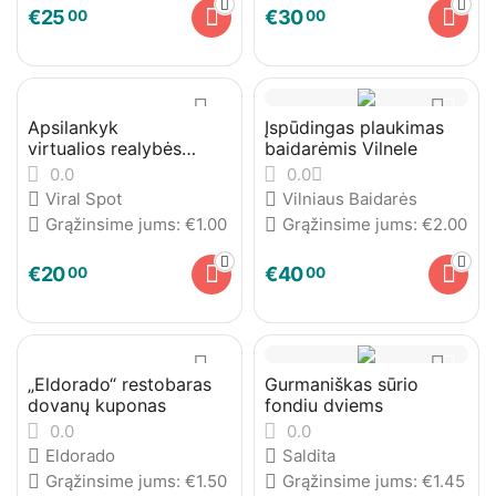
€
25
€
30
00
00
Apsilankyk
Įspūdingas plaukimas
virtualios realybės
baidarėmis Vilnele
pasaulyje
0.0
0.0
Viral Spot
Vilniaus Baidarės
Grąžinsime jums:
€
1.00
Grąžinsime jums:
€
2.00
€
20
€
40
00
00
„Eldorado“ restobaras
Gurmaniškas sūrio
dovanų kuponas
fondiu dviems
0.0
0.0
Eldorado
Saldita
Grąžinsime jums:
€
1.50
Grąžinsime jums:
€
1.45