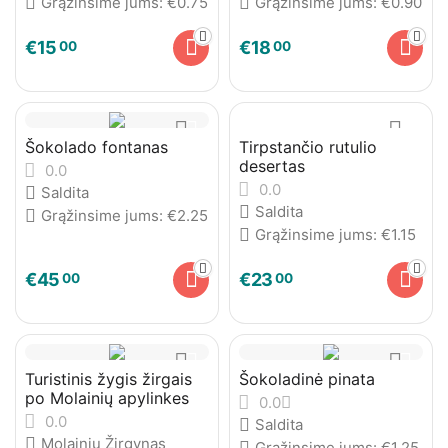
Grąžinsime jums:
€
0.75
Grąžinsime jums:
€
0.90
€
15
€
18
00
00
Šokolado fontanas
Tirpstančio rutulio
desertas
0.0
0.0
Saldita
Saldita
Grąžinsime jums:
€
2.25
Grąžinsime jums:
€
1.15
€
45
€
23
00
00
Turistinis žygis žirgais
Šokoladinė pinata
po Molainių apylinkes
0.0
0.0
Saldita
Molainių Žirgynas
Grąžinsime jums:
€
1.25