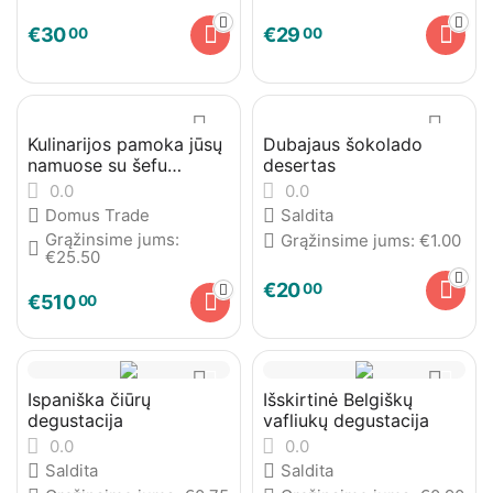
€
30
€
29
00
00
Kulinarijos pamoka jūsų
Dubajaus šokolado
namuose su šefu
desertas
Antonio
0.0
0.0
Domus Trade
Saldita
Grąžinsime jums:
Grąžinsime jums:
€
1.00
€
25.50
€
20
00
€
510
00
Ispaniška čiūrų
Išskirtinė Belgiškų
degustacija
vafliukų degustacija
0.0
0.0
Saldita
Saldita