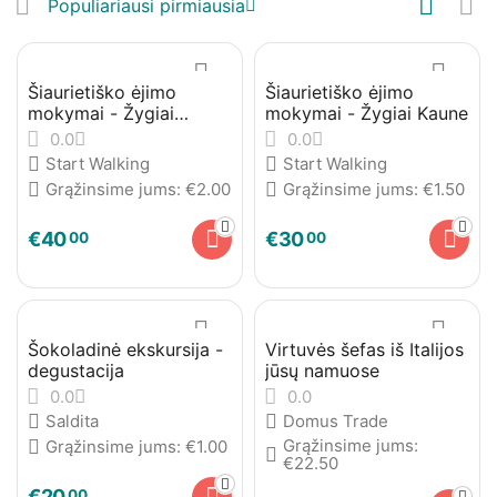
Populiariausi pirmiausia
Šiaurietiško ėjimo
Šiaurietiško ėjimo
mokymai - Žygiai
mokymai - Žygiai Kaune
Vilniuje
0.0
0.0
Start Walking
Start Walking
Grąžinsime jums:
€
2.00
Grąžinsime jums:
€
1.50
€
40
€
30
00
00
Šokoladinė ekskursija -
Virtuvės šefas iš Italijos
degustacija
jūsų namuose
0.0
0.0
Saldita
Domus Trade
Grąžinsime jums:
Grąžinsime jums:
€
1.00
€
22.50
€
20
00