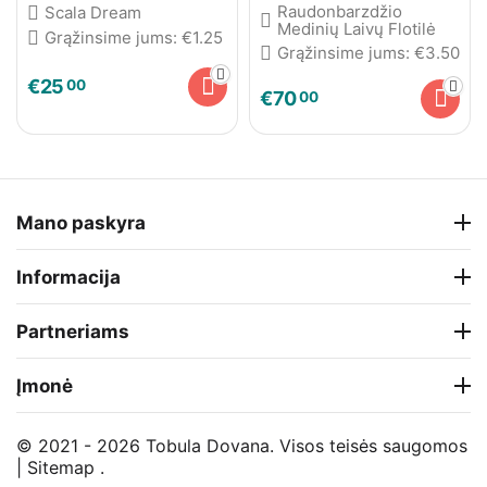
kilpomis
Raudonbarzdžio
Scala Dream
Medinių Laivų Flotilė
Grąžinsime jums:
€
1.25
Grąžinsime jums:
€
3.50
€
25
00
€
70
00
Mano paskyra
Informacija
Partneriams
Įmonė
© 2021 - 2026 Tobula Dovana. Visos teisės saugomos
|
Sitemap
.