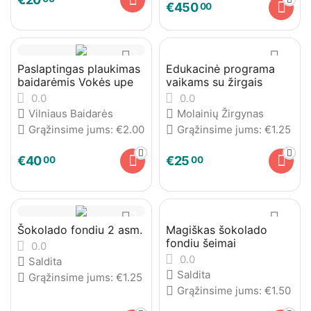
€
450
00
Paslaptingas plaukimas
Edukacinė programa
baidarėmis Vokės upe
vaikams su žirgais
0.0
0.0
Vilniaus Baidarės
Molainių Žirgynas
Grąžinsime jums:
€
2.00
Grąžinsime jums:
€
1.25
€
40
€
25
00
00
Šokolado fondiu 2 asm.
Magiškas šokolado
fondiu šeimai
0.0
0.0
Saldita
Saldita
Grąžinsime jums:
€
1.25
Grąžinsime jums:
€
1.50