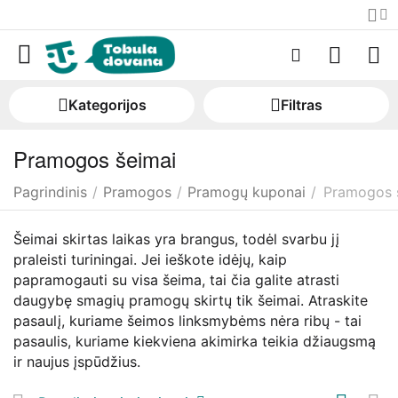
Kategorijos
Filtras
Pramogos šeimai
Pagrindinis
/
Pramogos
/
Pramogų kuponai
/
Pramogos 
Šeimai skirtas laikas yra brangus, todėl svarbu jį
praleisti turiningai. Jei ieškote idėjų, kaip
papramogauti su visa šeima, tai čia galite atrasti
daugybę smagių pramogų skirtų tik šeimai. Atraskite
pasaulį, kuriame šeimos linksmybėms nėra ribų - tai
pasaulis, kuriame kiekviena akimirka teikia džiaugsmą
ir naujus įspūdžius.