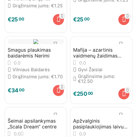
Grąžinsime jums:
€
1.25
€
25
€
25
00
00
Smagus plaukimas
Mafija – azartinis
baidarėmis Nerimi
vaidmenų žaidimas
grupėms
0.0
0.0
Vilniaus Baidarės
Gyvi Žaislai
Grąžinsime jums:
Grąžinsime jums:
€
1.70
€
12.50
€
34
00
€
250
00
Šeimai apsilankymas
Apžvalginis
„Scala Dream“ centre
pasiplaukiojimas laivu
„Liudvikas“ Nemuno
0.0
0.0