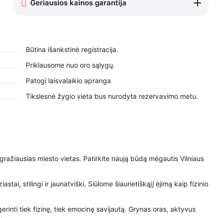
Geriausios kainos garantija
Būtina išankstinė registracija.
Priklausome nuo oro sąlygų.
Patogi laisvalaikio apranga
Tikslesnė žygio vieta bus nurodyta rezervavimo metu.
 gražiausias miesto vietas. Patirkite naują būdą mėgautis Vilniaus
, stilingi ir jaunatviški. Siūlome šiaurietiškąjį ėjimą kaip fizinio
rinti tiek fizinę, tiek emocinę savijautą. Grynas oras, aktyvus