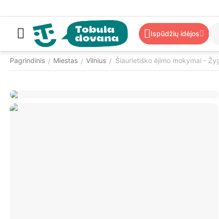
Ispūdžių idėjos
Pagrindinis
Miestas
Vilnius
Šiaurietiško ėjimo mokymai - Žygi
/
/
/