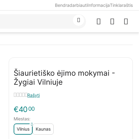
Bendradarbiauti
Informacija
Tinklaraštis
Šiaurietiško ėjimo mokymai -
Žygiai Vilniuje
Rašyti
€
40
00
Miestas:
Vilnius
Kaunas