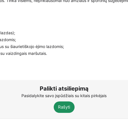
kos. Tinka visiems, nepriklausomai nuo amžiaus ir sportinių sugebėjim
 lazdas);
lazdomis;
s su šiaurietiškojo ėjimo lazdomis;
 su vaizdingais maršutais.
Palikti atsiliepimą
Pasidalykite savo įspūdžiais su kitais pirkėjais
Rašyti