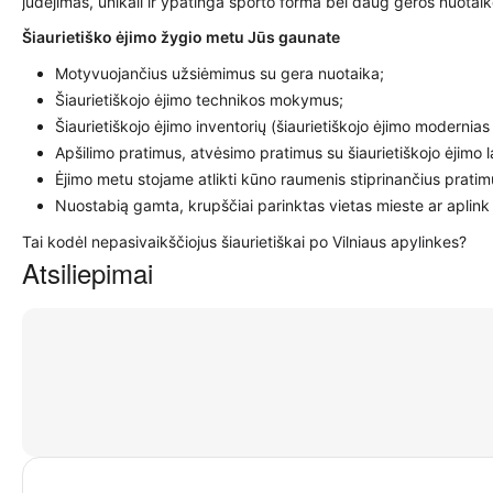
judėjimas, unikali ir ypatinga sporto forma bei daug geros nuotai
Šiaurietiško ėjimo žygio metu Jūs gaunate
Motyvuojančius užsiėmimus su gera nuotaika;
Šiaurietiškojo ėjimo technikos mokymus;
Šiaurietiškojo ėjimo inventorių (šiaurietiškojo ėjimo modernias
Apšilimo pratimus, atvėsimo pratimus su šiaurietiškojo ėjimo 
Ėjimo metu stojame atlikti kūno raumenis stiprinančius pratimu
Nuostabią gamta, krupščiai parinktas vietas mieste ar aplink
Tai kodėl nepasivaikščiojus šiaurietiškai po Vilniaus apylinkes?
Atsiliepimai