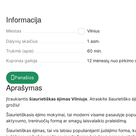
Informacija
Miestas
Vilnius
Dalyvių skaičius
1 asm.
Trukmė (apie)
60 min.
Kuponas galioja
12 mėnesių nuo pirkimo 
Panašios
Aprašymas
Įtraukiantis
šiaurietiškas ėjimas Vilniuje
. Atraskite šiaurietiško 
grožiu!
Šiaurietiškasis ėjimo mokymai, tai moderni visame pasaulyje populia
aktyvumo, treniruočių formą ar smagų laisvalaikio praleidimą.
Šiaurietiškas ėjimas, tai vis labiau populiarėjanti judėjimo forma