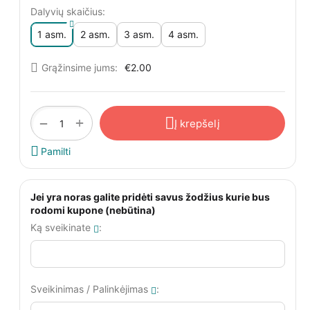
Dalyvių skaičius:
1 asm.
2 asm.
3 asm.
4 asm.
Grąžinsime jums:
€
2.00
+
−
Į krepšelį
Pamilti
Jei yra noras galite pridėti savus žodžius kurie bus
rodomi kupone (nebūtina)
Ką sveikinate
:
Sveikinimas / Palinkėjimas
: