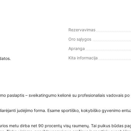
Rezervavimas
Oro sąlygos
Apranga
Kita informacija
datos.
ėjimo paslaptis – sveikatingumo kelionė su profesionaliais vadovais po
rėjanti judėjimo forma. Esame sportiško, kokybiško gyvenimo entuziastai
, kurios metu dirba net 90 procentų visų raumenų. Tai puikus būdas page