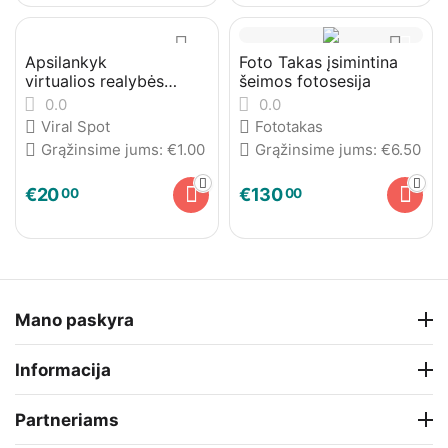
Apsilankyk
Foto Takas įsimintina
virtualios realybės
šeimos fotosesija
pasaulyje
0.0
0.0
Viral Spot
Fototakas
Grąžinsime jums:
€
1.00
Grąžinsime jums:
€
6.50
€
20
€
130
00
00
Mano paskyra
Informacija
Partneriams