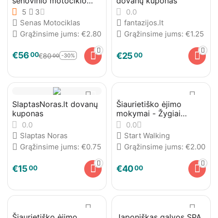
senovinio motociklo
dovanų kuponas
lopšyje sostinėje
5
3
0.0
Senas Motociklas
fantazijos.lt
Grąžinsime jums:
€
2.80
Grąžinsime jums:
€
1.25
€
56
00
€
25
00
€
80
-30%
00
SlaptasNoras.lt dovanų
Šiaurietiško ėjimo
kuponas
mokymai - Žygiai
Vilniuje
0.0
0.0
Slaptas Noras
Start Walking
Grąžinsime jums:
€
0.75
Grąžinsime jums:
€
2.00
€
15
€
40
00
00
Šiaurietiško ėjimo
Japoniškas galvos SPA