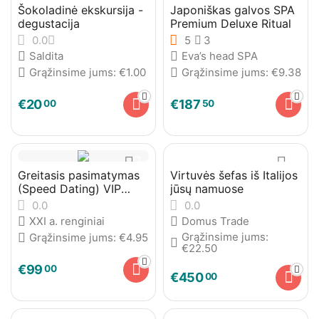
Šokoladinė ekskursija -
Japoniškas galvos SPA
degustacija
Premium Deluxe Ritual
0.0
5
3
Saldita
Eva’s head SPA
Grąžinsime jums:
€
1.00
Grąžinsime jums:
€
9.38
€
20
€
187
00
50
Greitasis pasimatymas
Virtuvės šefas iš Italijos
(Speed Dating) VIP
jūsų namuose
Narystė
0.0
0.0
XXI a. renginiai
Domus Trade
Grąžinsime jums:
Grąžinsime jums:
€
4.95
€
22.50
€
99
00
€
450
00