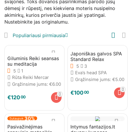
svajones. Toks dovanos pasirinkimas parodo jūsų
dėmesį ir rūpestį, nes kiekviena moteris nusipelno
akimirkų, kurios priverčia jaustis jai ypatingai.
Nustebinkite jas originalumu.
Populiariausi pirmiausia
Japoniškas galvos SPA
Giluminis Reiki seansas
Standard Relax
su meditacija
5
3
5
1
Eva’s head SPA
Rūta Reiki Mercar
Grąžinsime jums:
€
5.00
Grąžinsime jums:
€
6.00
€
100
00
€
120
00
30%
Sutaupyk
Pasivažinėjimas
Intymus fantazijos.lt