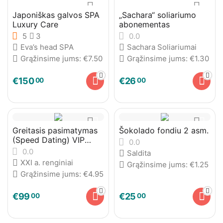
Japoniškas galvos SPA
„Sachara“ soliariumo
Luxury Care
abonementas
5
3
0.0
Eva’s head SPA
Sachara Soliariumai
Grąžinsime jums:
€
7.50
Grąžinsime jums:
€
1.30
€
150
€
26
00
00
Greitasis pasimatymas
Šokolado fondiu 2 asm.
(Speed Dating) VIP
0.0
Narystė
0.0
Saldita
XXI a. renginiai
Grąžinsime jums:
€
1.25
Grąžinsime jums:
€
4.95
€
99
€
25
00
00