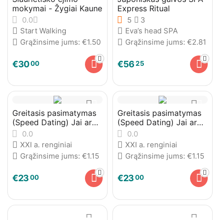
mokymai - Žygiai Kaune
Express Ritual
0.0
5
3
Start Walking
Eva’s head SPA
Grąžinsime jums:
€
1.50
Grąžinsime jums:
€
2.81
€
30
€
56
00
25
Greitasis pasimatymas
Greitasis pasimatymas
(Speed Dating) Jai ar
(Speed Dating) Jai ar
Jam
Jam
0.0
0.0
XXI a. renginiai
XXI a. renginiai
Grąžinsime jums:
€
1.15
Grąžinsime jums:
€
1.15
€
23
€
23
00
00