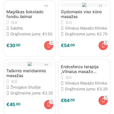
Magiškas šokolado
Gydomasis viso kūno
fondiu šeimai
masažas
0.0
0.0
Saldita
Vilnaius Masažo Klinika
Grąžinsime jums:
€
1.50
Grąžinsime jums:
€
2.70
€
30
€
54
00
00
Endosferos terapija
Taškinis meridianinis
„Vilnaius masažo
masažas
klinika“
0.0
0.0
Vilnaius Masažo Klinika
Žmogaus Studija
Grąžinsime jums:
€
3.20
Grąžinsime jums:
€
2.25
€
64
00
€
45
00