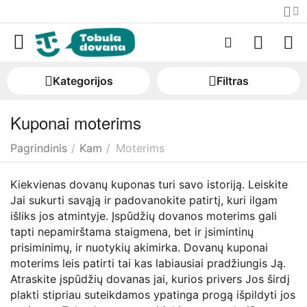
Kategorijos
Filtras
Kuponai moterims
Pagrindinis
/
Kam
/
Moterims
Kiekvienas dovanų kuponas turi savo istoriją. Leiskite
Jai sukurti savąją ir padovanokite patirtį, kuri ilgam
išliks jos atmintyje. Įspūdžių dovanos moterims gali
tapti nepamirštama staigmena, bet ir įsimintinų
prisiminimų, ir nuotykių akimirka. Dovanų kuponai
moterims leis patirti tai kas labiausiai pradžiungis Ją.
Atraskite įspūdžių dovanas jai, kurios privers Jos širdį
plakti stipriau suteikdamos ypatinga progą išpildyti jos