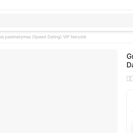
sis pasimatymas (Speed Dating) VIP Narystė
G
D