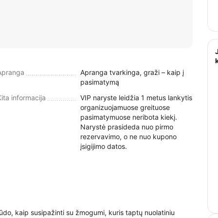
Apranga
Apranga tvarkinga, graži – kaip į
pasimatymą
Kita informacija
VIP naryste leidžia 1 metus lankytis
organizuojamuose greituose
pasimatymuose neribota kiekį.
Narystė prasideda nuo pirmo
rezervavimo, o ne nuo kupono
įsigijimo datos.
būdo, kaip susipažinti su žmogumi, kuris taptų nuolatiniu