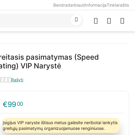
Bendradarbiauti
Informacija
Tinklaraštis
reitasis pasimatymas (Speed
ating) VIP Narystė
Rašyti
€
99
00
Įsigijus VIP naryste ištisus metus galėsite neribotai lankytis
greitųjų pasimatymų organizuojamuose renginiuose.