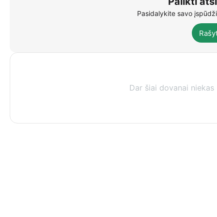
Palikti ats
Pasidalykite savo įspūdžia
Rašyt
Dar šiai dovanai niekas 