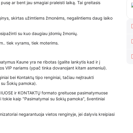
sę ar bent jau smagiai praleisti laiką. Tai greitasis
inys, skirtas užimtiems žmonėms, negalintiems daug laiko
usipažinti su kuo daugiau įdomių žmonių.
.. tiek vyrams, tiek moterims.
ymus Kaune yra ne ribotas (galite lankytis kad ir į
os VIP nariams (ypač tinka dovanojant kitam asmeniui).
iniai bei Kontaktų tipo renginiai, tačiau neįtraukti
ys su Šokių pamoka).
CINIUOSE ir KONTAKTŲ formato greituose pasimatymuose
niai tokie kaip "Pasimatymai su šokių pamoka", šventiniai
nizatoriai negarantuoja vietos renginyje, jei dalyvis kreipiasi