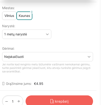
Miestas:
Vilnius
Kaunas
Narystė:
Gėrimai:
Jei norite kad renginio metu būtumėte vaišinami nemokamai gėrimu,
turite pasirinkti gėrimai įskaičiuoti, kitu atveju turėsite gėrimus įsigyti
savarankiškai.
Grąžinsime jums:
€
4.95
+
−
Į krepšelį