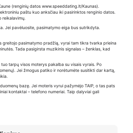
u Kaune (renginių datos www.speeddating.lt/Kaunas).
lektroniniu paštu kuo anksčiau iki pasirinktos renginio datos.
o reikalavimų.
yta. Jei pavėluosite, pasimatymo eiga bus sutrikdyta.
 greitojo pasimatymo pradžią, vyrai tam tikra tvarka prieina
 minutės. Tada pasigirsta muzikinis signalas – ženklas, kad
 tuo tarpų visos moterys pakalba su visais vyrais. Po
omenų). Jei žmogus patiko ir norėtumėte susitikti dar kartą,
kia.
duomenų bazę. Jei moteris vyrui pažymėjo TAIP, o tas pats
ai kontaktai – telefono numeriai. Taip dalyviai gali