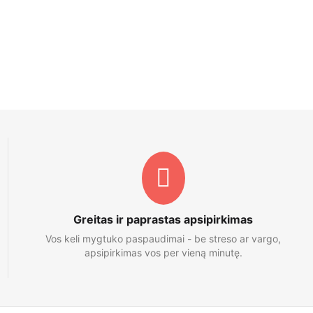
Greitas ir paprastas apsipirkimas
Vos keli mygtuko paspaudimai - be streso ar vargo,
apsipirkimas vos per vieną minutę.