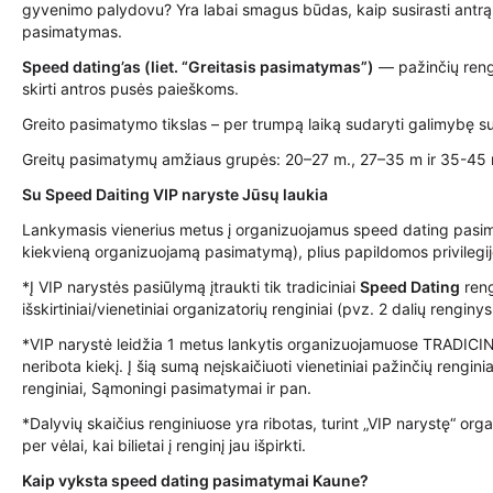
gyvenimo palydovu? Yra labai smagus būdas, kaip susirasti antrą pu
pasimatymas.
Speed dating’as (liet. “Greitasis pasimatymas”)
— pažinčių reng
skirti antros pusės paieškoms.
Greito pasimatymo tikslas – per trumpą laiką sudaryti galimybę s
Greitų pasimatymų amžiaus grupės: 20–27 m., 27–35 m ir 35-45 m
Su Speed Daiting VIP naryste Jūsų laukia
Lankymasis vienerius metus į organizuojamus speed dating pasimat
kiekvieną organizuojamą pasimatymą), plius papildomos privilegij
*Į VIP narystės pasiūlymą įtraukti tik tradiciniai
Speed Dating
reng
išskirtiniai/vienetiniai organizatorių renginiai (pvz. 2 dalių rengin
*VIP narystė leidžia 1 metus lankytis organizuojamuose TRADI
neribota kiekį. Į šią sumą neįskaičiuoti vienetiniai pažinčių rengi
renginiai, Sąmoningi pasimatymai ir pan.
*Dalyvių skaičius renginiuose yra ribotas, turint „VIP narystę“ orga
per vėlai, kai bilietai į renginį jau išpirkti.
Kaip vyksta speed dating pasimatymai Kaune?