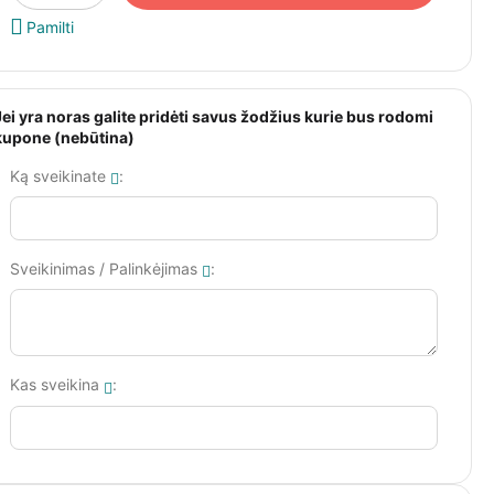
Pamilti
Jei yra noras galite pridėti savus žodžius kurie bus rodomi
kupone (nebūtina)
Ką sveikinate
:
Sveikinimas / Palinkėjimas
:
Kas sveikina
: