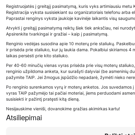
Registruojatės į greitąjį pasimatymą, kuris vyks artimiausiu met
Registracija vyksta susisiekiant su organizatoriais telefonu arba e
Paprastai renginys vyksta jaukioje kavinėje laikantis visų saugum
Atvykti į greitąjį pasimatymą reiktų šiek tiek anksčiau, nei nurod
Apsirenkite tvarkingai ir gražiai – kaip į pasimatymą.
Renginio vedėjas susodina apie 10 moterų prie staliukų. Paskelbus
ir prisėda prie staliuko, kur jų laukia dama. Pokalbiui skiriamos 4
laikas persėsti prie kito staliuko.
Per 40-60 minučių vienas vyras prisėda prie visų moterų staliuko,
renginio užpildoma anketa, kur surašyti dalyviai (be asmeninių du
pažymite TAIP. Jei žmogus įspūdžio nepadarė, žymėti nieko nerei
Po renginio surenkamos vyrų ir moterų anketos. Jos suvedamos į 
vyras TAIP pažymėjo tai pačiai moteriai, jiems perduodami asmenini
susisiekti ir pažintį pratęsti kitą dieną.
Nesijauskime vieniši, dovanokime gražias akimirkas kartu!
Atsiliepimai