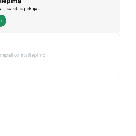
iliepimą
is su kitais pirkėjais
i
nepaliko atsiliepimo