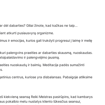
ar dėl dabarties? Giliai žinote, kad kažkas ne taip...
iant atkurti pusiausvyrą organizme.
imus ir emocijas, kurios gali trukdyti progresui į laimę ir meilę
 kuri palengvins praeities ar dabarties skausmą, nuoskaudas.
 atsipalaidavimo ir palengvėjimo jausmą.
raeities nuoskaudų ir baimių. Meditacija padės sumažinti
s.
etinius centrus, kuriose yra disbalansas. Pabaigoje atliksime
rieš kiekvieną seansą Reiki Meistras pasirūpins, kad kambarys
alaus pokalbio metu nustatys kliento lūkesčius seansui,