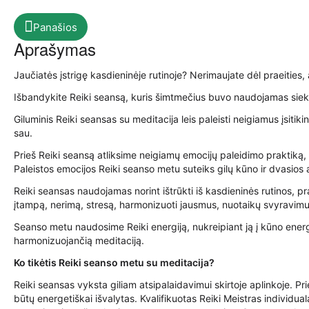
Panašios
Aprašymas
Jaučiatės įstrigę kasdieninėje rutinoje? Nerimaujate dėl praeities, 
Išbandykite Reiki seansą, kuris šimtmečius buvo naudojamas siek
Giluminis Reiki seansas su meditacija leis paleisti neigiamus įsitikin
sau.
Prieš Reiki seansą atliksime neigiamų emocijų paleidimo praktiką,
Paleistos emocijos Reiki seanso metu suteiks gilų kūno ir dvasios
Reiki seansas naudojamas norint ištrūkti iš kasdieninės rutinos, p
įtampą, nerimą, stresą, harmonizuoti jausmus, nuotaikų svyravimu
Seanso metu naudosime Reiki energiją, nukreipiant ją į kūno energ
harmonizuojančią meditaciją.
Ko tikėtis Reiki seanso metu su meditacija?
Reiki seansas vyksta giliam atsipalaidavimui skirtoje aplinkoje. P
būtų energetiškai išvalytas. Kvalifikuotas Reiki Meistras individu