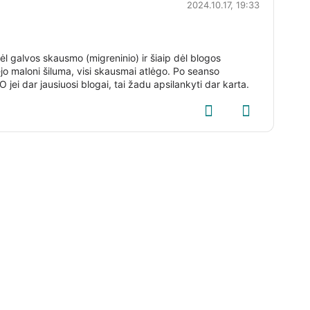
2024.10.17, 19:33
ėl galvos skausmo (migreninio) ir šiaip dėl blogos
ėjo maloni šiluma, visi skausmai atlėgo. Po seanso
 O jei dar jausiuosi blogai, tai žadu apsilankyti dar karta.