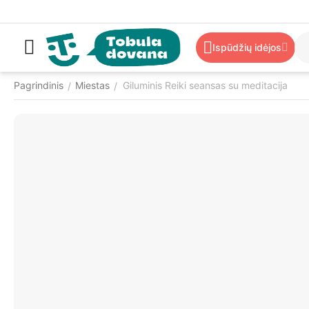
Ispūdžių idėjos
Pagrindinis
Miestas
Giluminis Reiki seansas su meditacija
/
/