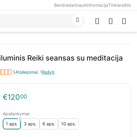
Bendradarbiauti
Informacija
Tinklaraštis
iluminis Reiki seansas su meditacija
5
Atsiliepimai: 1
Rašyti
€
120
00
Apsilankymai:
1 aps.
3 aps.
6 aps.
10 aps.