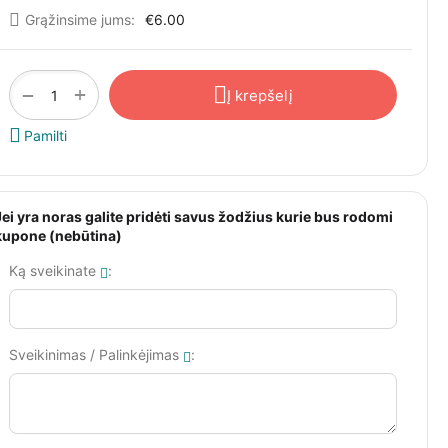
Grąžinsime jums:
€
6.00
+
−
Į krepšelį
Pamilti
Jei yra noras galite pridėti savus žodžius kurie bus rodomi
kupone (nebūtina)
Ką sveikinate
:
Sveikinimas / Palinkėjimas
: