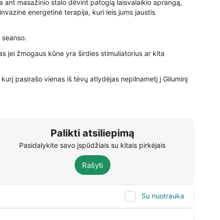
 ant masažinio stalo dėvint patogią laisvalaikio aprangą,
nvazinė energetinė terapija, kuri leis jums jaustis
o seanso.
s jei žmogaus kūne yra širdies stimuliatorius ar kita
kurį pasirašo vienas iš tėvų atlydėjas nepilnametį į Giluminį
Palikti atsiliepimą
Pasidalykite savo įspūdžiais su kitais pirkėjais
Rašyti
Su nuotrauka