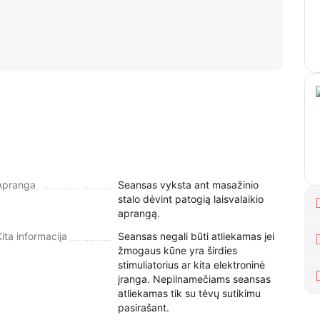
Apranga
Seansas vyksta ant masažinio
stalo dėvint patogią laisvalaikio
aprangą.
Kita informacija
Seansas negali būti atliekamas jei
žmogaus kūne yra širdies
stimuliatorius ar kita elektroninė
įranga. Nepilnamečiams seansas
atliekamas tik su tėvų sutikimu
pasirašant.