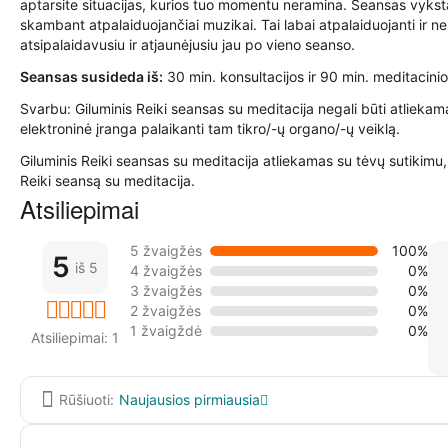
aptarsite situacijas, kurios tuo momentu neramina. Seansas vyksta
skambant atpalaiduojančiai muzikai. Tai labai atpalaiduojanti ir nei
atsipalaidavusiu ir atjaunėjusiu jau po vieno seanso.
Seansas susideda iš:
30 min. konsultacijos ir 90 min. meditacini
Svarbu: Giluminis Reiki seansas su meditacija negali būti atliekama
elektroninė įranga palaikanti tam tikro/-ų organo/-ų veiklą.
Giluminis Reiki seansas su meditacija atliekamas su tėvų sutikimu, 
Reiki seansą su meditacija.
Atsiliepimai
5 žvaigžės
100%
5
iš 5
4 žvaigžės
0%
3 žvaigžės
0%
2 žvaigžės
0%
1 žvaigždė
0%
Atsiliepimai: 1
Rūšiuoti:
Naujausios pirmiausia