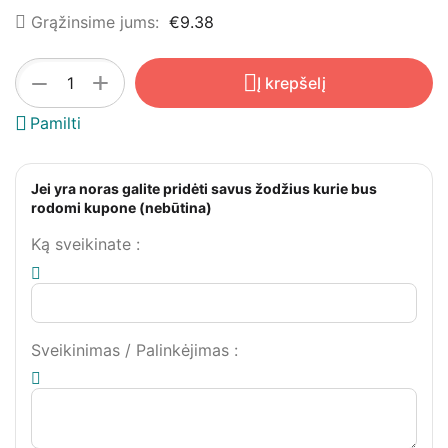
Grąžinsime jums:
€
9.38
+
−
Į krepšelį
Pamilti
Jei yra noras galite pridėti savus žodžius kurie bus
rodomi kupone (nebūtina)
Ką sveikinate
:
Sveikinimas / Palinkėjimas
: