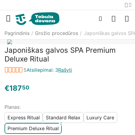
Pagrindinis
/
Grožio procedūros
/
Japoniškas galvos SP
Japoniškas galvos SPA Premium
Deluxe Ritual
5
Atsiliepimai: 3
Rašyti
€
187
50
Planas:
Express Ritual
Standard Relax
Luxury Care
Premium Deluxe Ritual