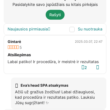
Pasidalykite savo įspūdžiais su kitais pirkėjais
Rašyti
Su nuotrauka
Naujausios pirmiausia
Gintarė
2025.03.07, 22:47
5
Atsiliepimas
Labai patiko! Ir procedūra, ir meistrė ir rezultatas
2
Eva’s head SPA atsakymas
Ačiū už gražius žodžius! Labai džiaugiuosi,
kad procedūra ir rezultatas patiko. Lauksiu
Jūsų sugrįžtant! ✨