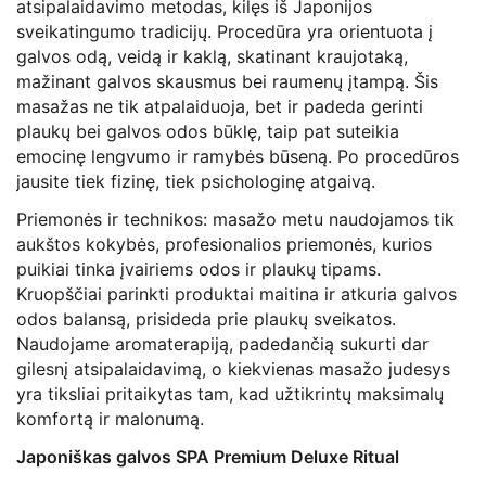
atsipalaidavimo metodas, kilęs iš Japonijos
sveikatingumo tradicijų. Procedūra yra orientuota į
galvos odą, veidą ir kaklą, skatinant kraujotaką,
mažinant galvos skausmus bei raumenų įtampą. Šis
masažas ne tik atpalaiduoja, bet ir padeda gerinti
plaukų bei galvos odos būklę, taip pat suteikia
emocinę lengvumo ir ramybės būseną. Po procedūros
jausite tiek fizinę, tiek psichologinę atgaivą.
Priemonės ir technikos: masažo metu naudojamos tik
aukštos kokybės, profesionalios priemonės, kurios
puikiai tinka įvairiems odos ir plaukų tipams.
Kruopščiai parinkti produktai maitina ir atkuria galvos
odos balansą, prisideda prie plaukų sveikatos.
Naudojame aromaterapiją, padedančią sukurti dar
gilesnį atsipalaidavimą, o kiekvienas masažo judesys
yra tiksliai pritaikytas tam, kad užtikrintų maksimalų
komfortą ir malonumą.
Japoniškas galvos SPA Premium Deluxe Ritual