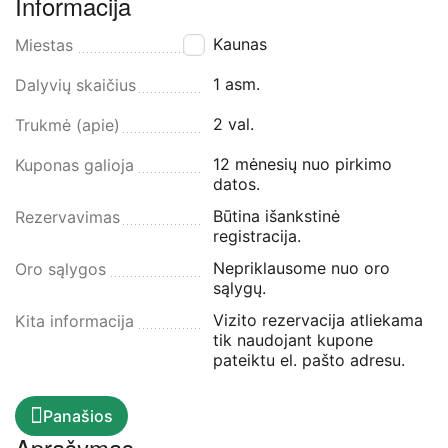
Informacija
Kaunas
Miestas
1 asm.
Dalyvių skaičius
2 val.
Trukmė (apie)
12 mėnesių nuo pirkimo
Kuponas galioja
datos.
Būtina išankstinė
Rezervavimas
registracija.
Nepriklausome nuo oro
Oro sąlygos
sąlygų.
Vizito rezervacija atliekama
Kita informacija
tik naudojant kupone
pateiktu el. pašto adresu.
Panašios
Aprašymas