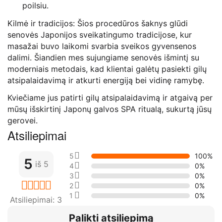
poilsiu.
Kilmė ir tradicijos: Šios procedūros šaknys glūdi
senovės Japonijos sveikatingumo tradicijose, kur
masažai buvo laikomi svarbia sveikos gyvensenos
dalimi. Šiandien mes sujungiame senovės išmintį su
moderniais metodais, kad klientai galėtų pasiekti gilų
atsipalaidavimą ir atkurti energiją bei vidinę ramybę.
Kviečiame jus patirti gilų atsipalaidavimą ir atgaivą per
mūsų išskirtinį Japonų galvos SPA ritualą, sukurtą jūsų
gerovei.
Atsiliepimai
5 žvaigžės
100%
5
iš 5
4 žvaigžės
0%
3 žvaigžės
0%
2 žvaigžės
0%
1 žvaigždė
0%
Atsiliepimai: 3
Palikti atsiliepimą