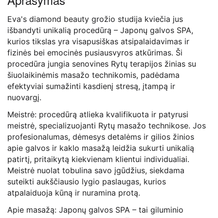
Eva's diamond beauty grožio studija kviečia jus
išbandyti unikalią procedūrą – Japonų galvos SPA,
kurios tikslas yra visapusiškas atsipalaidavimas ir
fizinės bei emocinės pusiausvyros atkūrimas. Ši
procedūra jungia senovines Rytų terapijos žinias su
šiuolaikinėmis masažo technikomis, padėdama
efektyviai sumažinti kasdienį stresą, įtampą ir
nuovargį.
Meistrė: p
rocedūrą atlieka kvalifikuota ir patyrusi
meistrė, specializuojanti Rytų masažo technikose. Jos
profesionalumas, dėmesys detalėms ir gilios žinios
apie galvos ir kaklo masažą leidžia sukurti unikalią
patirtį, pritaikytą kiekvienam klientui individualiai.
Meistrė nuolat tobulina savo įgūdžius, siekdama
suteikti aukščiausio lygio paslaugas, kurios
atpalaiduoja kūną ir nuramina protą.
Apie masažą: Japonų galvos SPA – tai giluminio