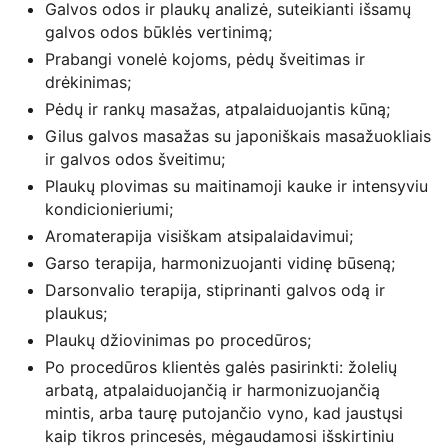
Galvos odos ir plaukų analizė, suteikianti išsamų
galvos odos būklės vertinimą;
Prabangi vonelė kojoms, pėdų šveitimas ir
drėkinimas;
Pėdų ir rankų masažas, atpalaiduojantis kūną;
Gilus galvos masažas su japoniškais masažuokliais
ir galvos odos šveitimu;
Plaukų plovimas su maitinamoji kauke ir intensyviu
kondicionieriumi;
Aromaterapija visiškam atsipalaidavimui;
Garso terapija, harmonizuojanti vidinę būseną;
Darsonvalio terapija, stiprinanti galvos odą ir
plaukus;
Plaukų džiovinimas po procedūros;
Po procedūros klientės galės pasirinkti: žolelių
arbatą, atpalaiduojančią ir harmonizuojančią
mintis, arba taurę putojančio vyno, kad jaustųsi
kaip tikros princesės, mėgaudamosi išskirtiniu