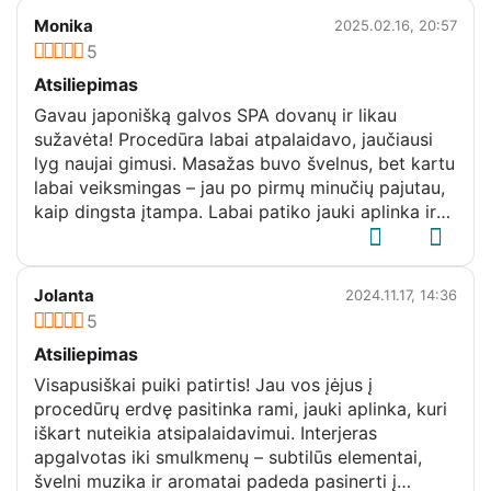
Monika
2025.02.16, 20:57
5
Atsiliepimas
Gavau japonišką galvos SPA dovanų ir likau
sužavėta! Procedūra labai atpalaidavo, jaučiausi
lyg naujai gimusi. Masažas buvo švelnus, bet kartu
labai veiksmingas – jau po pirmų minučių pajutau,
kaip dingsta įtampa. Labai patiko jauki aplinka ir
rūpestingas požiūris. Po procedūros galva tapo
lengvesnė, o veidas atrodė pailsėjęs ir skaistesnis.
Tikrai rekomenduoju ir pati dar sugrįšiu!
Jolanta
2024.11.17, 14:36
5
Atsiliepimas
Visapusiškai puiki patirtis! Jau vos įėjus į
procedūrų erdvę pasitinka rami, jauki aplinka, kuri
iškart nuteikia atsipalaidavimui. Interjeras
apgalvotas iki smulkmenų – subtilūs elementai,
švelni muzika ir aromatai padeda pasinerti į