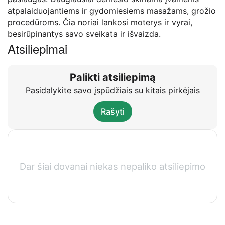
atpalaiduojantiems ir gydomiesiems masažams, grožio
procedūroms. Čia noriai lankosi moterys ir vyrai,
besirūpinantys savo sveikata ir išvaizda.
Atsiliepimai
Palikti atsiliepimą
Pasidalykite savo įspūdžiais su kitais pirkėjais
Rašyti
Dar šiai dovanai niekas nepaliko atsiliepimo