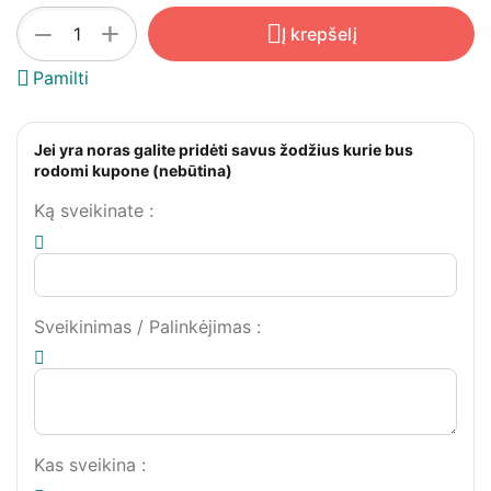
+
−
Į krepšelį
Pamilti
Jei yra noras galite pridėti savus žodžius kurie bus
rodomi kupone (nebūtina)
Ką sveikinate
:
Sveikinimas / Palinkėjimas
:
Kas sveikina
: