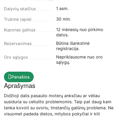
1 asm.
Dalyvių skaičius
30 min.
Trukmė (apie)
12 mėnesių nuo pirkimo
Kuponas galioja
datos.
Būtina išankstinė
Rezervavimas
registracija.
Nepriklausome nuo oro
Oro sąlygos
sąlygų.
Panašios
Aprašymas
Didžioji dalis pasaulio moterų anksčiau ar vėliau
susiduria su celiulito problemomis. Taip pat daug kam
tenka kovoti su svoriu, tinstančių galūnių problema. Ne
visuomet padeda dietos, mitybos pokyčiai ir kiti