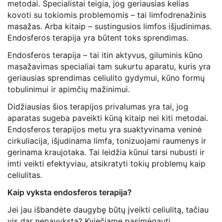
metodai. Specialistai teigia, jog geriausias kelias
kovoti su tokiomis problemomis – tai limfodrenažinis
masažas. Arba kitaip – sustingusios limfos išjudinimas.
Endosferos terapija yra būtent toks sprendimas.
Endosferos terapija – tai itin aktyvus, giluminis kūno
masažavimas specialiai tam sukurtu aparatu, kuris yra
geriausias sprendimas celiulito gydymui, kūno formų
tobulinimui ir apimčių mažinimui.
Didžiausias šios terapijos privalumas yra tai, jog
aparatas sugeba paveikti kūną kitaip nei kiti metodai.
Endosferos terapijos metu yra suaktyvinama veninė
cirkuliacija, išjudinama limfa, tonizuojami raumenys ir
gerinama kraujotaka. Tai leidžia kūnui tarsi nubusti ir
imti veikti efektyviau, atsikratyti tokių problemų kaip
celiulitas.
Kaip vyksta endosferos terapija?
Jei jau išbandėte daugybę būtų įveikti celiulitą, tačiau
vis dar nepavyksta? Kviečiame pasimėgauti