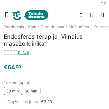
Pagrindinis
/
Kam
/
Gera dovana
/
Močiutėms
/
Endosfer
Endosferos terapija „Vilnaius
masažo klinika“
Rašyti
€
64
00
Trukmė (apie):
30 min.
60 min.
Grąžinsime jums:
€
3.20