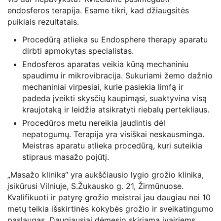
endosferos terapija. Esame tikri, kad džiaugsitės
puikiais rezultatais.
Procedūrą atlieka su Endosphere therapy aparatu
dirbti apmokytas specialistas.
Endosferos aparatas veikia kūną mechaniniu
spaudimu ir mikrovibracija. Sukuriami žemo dažnio
mechaniniai virpesiai, kurie pasiekia limfą ir
padeda įveikti skysčių kaupimąsi, suaktyvina visą
kraujotaką ir leidžia atsikratyti riebalų pertekliaus.
Procedūros metu nereikia jaudintis dėl
nepatogumų. Terapija yra visiškai neskausminga.
Meistras aparatu atlieka procedūrą, kuri suteikia
stipraus masažo pojūtį.
„Masažo klinika“ yra aukščiausio lygio grožio klinika,
įsikūrusi Vilniuje, S.Žukausko g. 21, Žirmūnuose.
Kvalifikuoti ir patyrę grožio meistrai jau daugiau nei 10
metų teikia išskirtinės kokybės grožio ir sveikatingumo
paslaugas. Daugiausiai dėmesio skiriama įvairiems