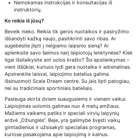
Nemokamas instrukcijas ir konsultacijas iš
instruktorių.
Ko reikia iš jūsų?
Beveik nieko. Reikia tik geros nuotaikos ir pasiryžimo
išbandyti kažką naujo, pasitikrinti savo ribas. Ar
sugebėsite įlipti į neigiamo laipsnio sieną? Ar
aplenksite savo šeimos narį laipiotojų lenktynėse? Kiek
ilgai išsilaikysite ant uolos krašto? Šis apsilankymas –
vieni iššūkiai, kuriuos lydi gera nuotaika ir adrenalinas.
Apsirenkite laisvai, laipiojimo batelius galima
išsinuomoti Scala Dream centre. Su jais lipti patogiau,
nei su tradiciniais sportiniais bateliais.
Paslauga skirta dviem suaugusiems ir vienam vaikui.
Laipiojimas uolomis galimas nuo 4 metų amžiaus.
Mažiems vaikams patiks ir speciali virvių laipynių
erdvė „Džiunglės“. Beje, yra galimybė švęsti vaikų
gimtadienius ir užsisakyti specialias programas,
kuriose pasakojama apie laipiojimą ir kalnus.