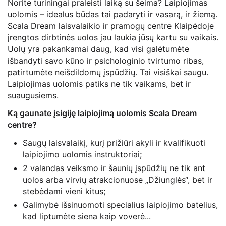
Norite turiningai praleisti laiką su šeima? Laipiojimas
uolomis – idealus būdas tai padaryti ir vasarą, ir žiemą.
Scala Dream laisvalaikio ir pramogų centre Klaipėdoje
įrengtos dirbtinės uolos jau laukia jūsų kartu su vaikais.
Uolų yra pakankamai daug, kad visi galėtumėte
išbandyti savo kūno ir psichologinio tvirtumo ribas,
patirtumėte neišdildomų įspūdžių. Tai visiškai saugu.
Laipiojimas uolomis patiks ne tik vaikams, bet ir
suaugusiems.
Ką gaunate įsigiję laipiojimą uolomis Scala Dream
centre?
Saugų laisvalaikį, kurį prižiūri akyli ir kvalifikuoti
laipiojimo uolomis instruktoriai;
2 valandas veiksmo ir šaunių įspūdžių ne tik ant
uolos arba virvių atrakcionuose „Džiunglės“, bet ir
stebėdami vieni kitus;
Galimybė išsinuomoti specialius laipiojimo batelius,
kad liptumėte siena kaip voverė...