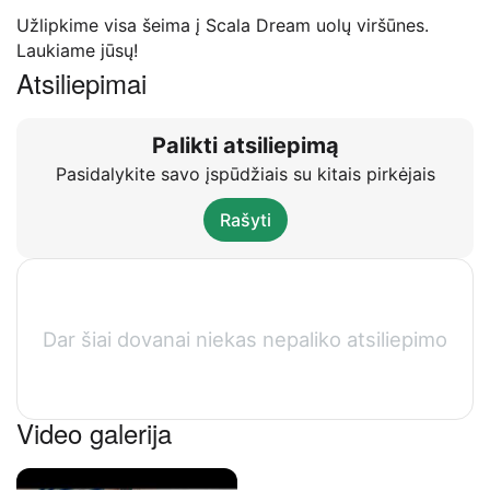
Užlipkime visa šeima į Scala Dream uolų viršūnes.
Laukiame jūsų!
Atsiliepimai
Palikti atsiliepimą
Pasidalykite savo įspūdžiais su kitais pirkėjais
Rašyti
Dar šiai dovanai niekas nepaliko atsiliepimo
Video galerija