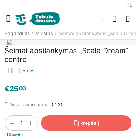
Pagrindinis
/
Miestas
/
Šeimai apsilankymas „Scala Drea
Šeimai apsilankymas „Scala Dream“
centre
Rašyti
€
25
00
Grąžinsime jums:
€
1.25
+
−
Į krepšelį
Pamilti