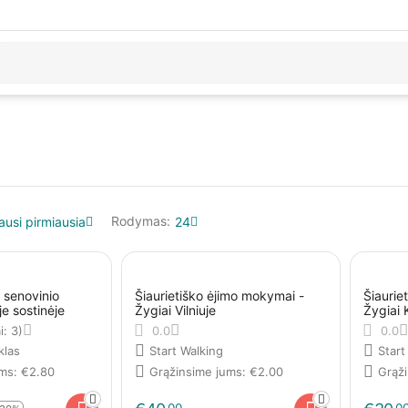
Rodymas:
ausi pirmiausia
24
 senovinio
Šiaurietiško ėjimo mokymai -
Šiaurie
je sostinėje
Žygiai Vilniuje
Žygiai
i: 3)
0.0
0.0
klas
Start Walking
Start
ums:
€
2.80
Grąžinsime jums:
€
2.00
Grąž
00
0