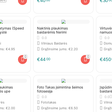
€
40
€
30
-30%
matymas (Speed
Naktinis plaukimas
Virtuvės
ystė
baidarėmis Nerimi
namuo
0.0
0.0
i
Vilniaus Baidarės
Domu
ums:
€
4.95
Grąžinsime jums:
€
2.20
Grąž
€
44
€
450
00
laukimas
Foto Takas įsimintina šeimos
Įspūdi
ės upe
fotosesija
baidarė
0.0
0.0
rės
Fototakas
Vilni
ums:
€
2.00
Grąžinsime jums:
€
6.50
Grąž