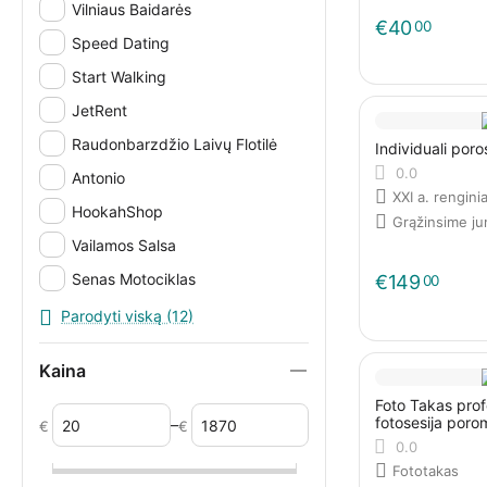
Vilniaus Baidarės
€
40
00
Speed Dating
Start Walking
JetRent
Raudonbarzdžio Laivų Flotilė
Individuali por
0.0
Antonio
XXI a. renginia
HookahShop
Grąžinsime j
Vailamos Salsa
Senas Motociklas
€
149
00
Raigardo Slėnio Glampingas
Parodyti viską (12)
Druskininkėlių sodyba
Kaina
Foto Takas prof
fotosesija poro
–
€
€
0.0
Fototakas