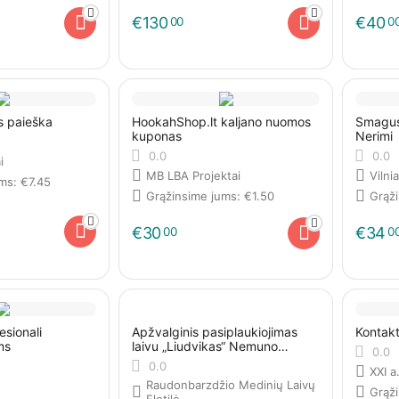
€
130
€
40
00
0
os paieška
HookahShop.lt kaljano nuomos
Smagus
kuponas
Nerimi
0.0
0.0
i
MB LBA Projektai
Vilni
ums:
€
7.45
Grąžinsime jums:
€
1.50
Grąž
€
30
€
34
00
0
esionali
Apžvalginis pasiplaukiojimas
Kontakt
ms
laivu „Liudvikas“ Nemuno
0.0
kilpomis
0.0
XXI a
Raudonbarzdžio Medinių Laivų
Grąž