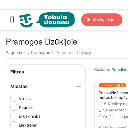
Ispūdžių idėjos
Pramogos Dzūkijoje
Pagrindinis
Pramogos
Pramogos Dzūkijoje
/
/
Rūšiuoti:
Populiari
Filtras
30%
Sutaupyk
Miestas
Pasivažinėjimas
motociklo lopšy
Vilnius
5
(Atsiliepima
Kaunas
Senas Motoci
Druskininkai
Grąžinsime j
Elektrėnai
00