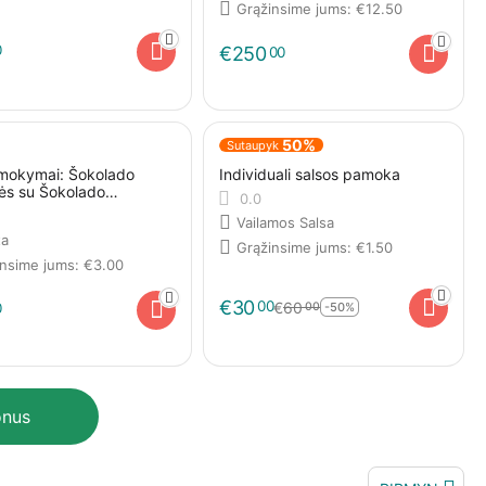
Grąžinsime jums:
€
12.50
0
€
250
00
50%
Sutaupyk
 mokymai: Šokolado
Individuali salsos pamoka
ės su Šokolado
0.0
mo rinkiniu viename
Vailamos Salsa
ta
Grąžinsime jums:
€
1.50
insime jums:
€
3.00
€
30
00
€
60
0
00
-50%
onus