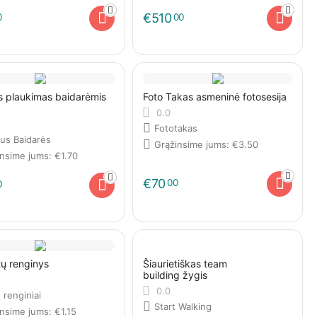
€
510
0
00
 plaukimas baidarėmis
Foto Takas asmeninė fotosesija
0.0
Fototakas
aus Baidarės
Grąžinsime jums:
€
3.50
insime jums:
€
1.70
€
70
00
0
ų renginys
Šiaurietiškas team
building žygis
0.0
. renginiai
Start Walking
insime jums:
€
1.15