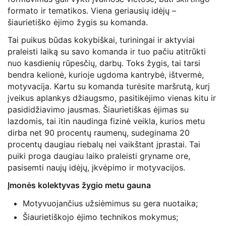
formato ir tematikos. Viena geriausių idėjų –
šiaurietiško ėjimo žygis su komanda.
Tai puikus būdas kokybiškai, turiningai ir aktyviai
praleisti laiką su savo komanda ir tuo pačiu atitrūkti
nuo kasdienių rūpesčių, darbų. Toks žygis, tai tarsi
bendra kelionė, kurioje ugdoma kantrybė, ištvermė,
motyvacija. Kartu su komanda turėsite maršrutą, kurį
įveikus aplankys džiaugsmo, pasitikėjimo vienas kitu ir
pasididžiavimo jausmas. Šiaurietiškas ėjimas su
lazdomis, tai itin naudinga fizinė veikla, kurios metu
dirba net 90 procentų raumenų, sudeginama 20
procentų daugiau riebalų nei vaikštant įprastai. Tai
puiki proga daugiau laiko praleisti gryname ore,
pasisemti naujų idėjų, įkvėpimo ir motyvacijos.
Įmonės kolektyvas žygio metu gauna
Motyvuojančius užsiėmimus su gera nuotaika;
Šiaurietiškojo ėjimo technikos mokymus;