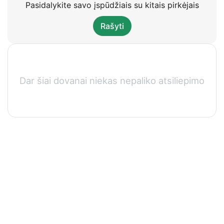
Pasidalykite savo įspūdžiais su kitais pirkėjais
Rašyti
Dar šiai dovanai niekas nepaliko atsiliepimo