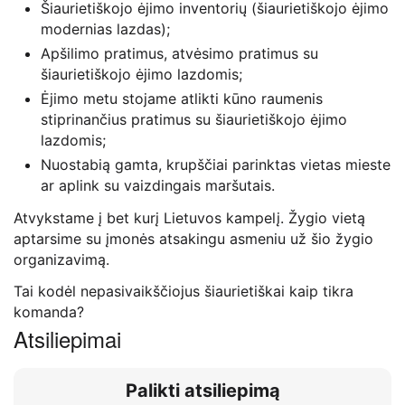
Šiaurietiškojo ėjimo inventorių (šiaurietiškojo ėjimo
modernias lazdas);
Apšilimo pratimus, atvėsimo pratimus su
šiaurietiškojo ėjimo lazdomis;
Ėjimo metu stojame atlikti kūno raumenis
stiprinančius pratimus su šiaurietiškojo ėjimo
lazdomis;
Nuostabią gamta, krupščiai parinktas vietas mieste
ar aplink su vaizdingais maršutais.
Atvykstame į bet kurį Lietuvos kampelį. Žygio vietą
aptarsime su įmonės atsakingu asmeniu už šio žygio
organizavimą.
Tai kodėl nepasivaikščiojus šiaurietiškai kaip tikra
komanda?
Atsiliepimai
Palikti atsiliepimą