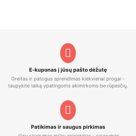
E-kuponas į jūsų pašto dėžutę
Greitas ir patogus sprendimas kiekvienai progai -
taupykite laiką ypatingoms akimirkoms be rūpesčių.
Patikimas ir saugus pirkimas
Jūsų saugumas mūsų prioritetas - saugumas