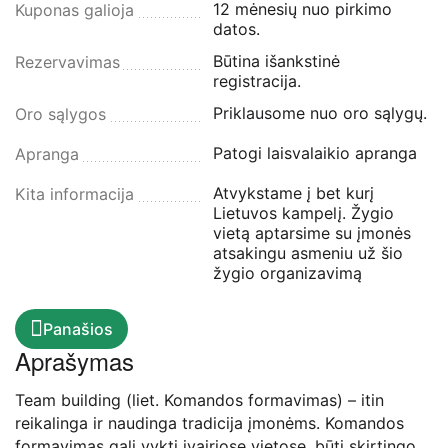
12 mėnesių nuo pirkimo
Kuponas galioja
datos.
Būtina išankstinė
Rezervavimas
registracija.
Priklausome nuo oro sąlygų.
Oro sąlygos
Patogi laisvalaikio apranga
Apranga
Atvykstame į bet kurį
Kita informacija
Lietuvos kampelį. Žygio
vietą aptarsime su įmonės
atsakingu asmeniu už šio
žygio organizavimą
Panašios
Aprašymas
Team building (liet. Komandos formavimas) – itin
reikalinga ir naudinga tradicija įmonėms. Komandos
formavimas gali vykti įvairiose vietose, būti skirtingo