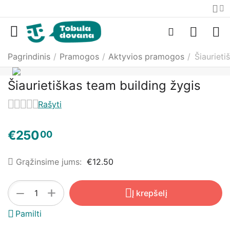
Pagrindinis
/
Pramogos
/
Aktyvios pramogos
/
Šiaurieti
Šiaurietiškas team building žygis
Rašyti
€
250
00
Grąžinsime jums:
€
12.50
+
−
Į krepšelį
Pamilti