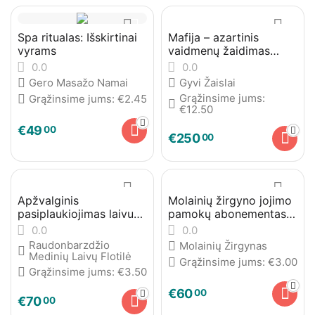
Spa ritualas: Išskirtinai
Mafija – azartinis
vyrams
vaidmenų žaidimas
grupėms
0.0
0.0
Gero Masažo Namai
Gyvi Žaislai
Grąžinsime jums:
Grąžinsime jums:
€
2.45
€
12.50
€
49
00
€
250
00
Apžvalginis
Molainių žirgyno jojimo
pasiplaukiojimas laivu
pamokų abonementas
„Liudvikas“ Nemuno
(30 dienų)
0.0
0.0
kilpomis
Raudonbarzdžio
Molainių Žirgynas
Medinių Laivų Flotilė
Grąžinsime jums:
€
3.00
Grąžinsime jums:
€
3.50
€
60
00
€
70
00