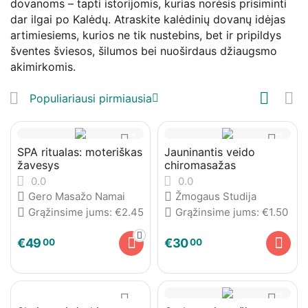
dovanoms – tapti istorijomis, kurias norėsis prisiminti
dar ilgai po Kalėdų. Atraskite kalėdinių dovanų idėjas
artimiesiems, kurios ne tik nustebins, bet ir pripildys
šventes šviesos, šilumos bei nuoširdaus džiaugsmo
akimirkomis.
Populiariausi pirmiausia
SPA ritualas: moteriškas
Jauninantis veido
žavesys
chiromasažas
0.0
0.0
Gero Masažo Namai
Žmogaus Studija
Grąžinsime jums:
€
2.45
Grąžinsime jums:
€
1.50
€
49
€
30
00
00