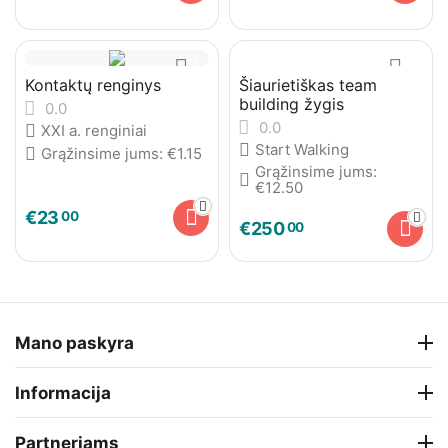
Kontaktų renginys
Šiaurietiškas team
building žygis
0.0
0.0
XXI a. renginiai
Start Walking
Grąžinsime jums:
€
1.15
Grąžinsime jums:
€
12.50
€
23
00
€
250
00
Mano paskyra
Informacija
Partneriams