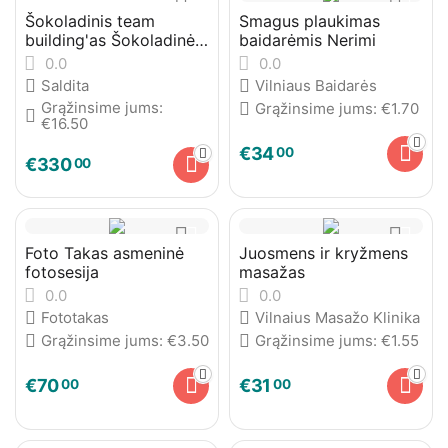
Šokoladinis team
Smagus plaukimas
building'as Šokoladinė
baidarėmis Nerimi
dirbtuvėse
0.0
0.0
Saldita
Vilniaus Baidarės
Grąžinsime jums:
Grąžinsime jums:
€
1.70
€
16.50
€
34
00
€
330
00
Foto Takas asmeninė
Juosmens ir kryžmens
fotosesija
masažas
0.0
0.0
Fototakas
Vilnaius Masažo Klinika
Grąžinsime jums:
€
3.50
Grąžinsime jums:
€
1.55
€
70
€
31
00
00