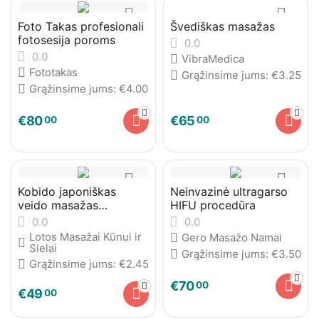
Foto Takas profesionali
Švediškas masažas
fotosesija poroms
0.0
0.0
VibraMedica
Fototakas
Grąžinsime jums:
€
3.25
Grąžinsime jums:
€
4.00
€
80
€
65
00
00
Kobido japoniškas
Neinvazinė ultragarso
veido masažas
HIFU procedūra
moterims
0.0
0.0
Lotos Masažai Kūnui ir
Gero Masažo Namai
Sielai
Grąžinsime jums:
€
3.50
Grąžinsime jums:
€
2.45
€
70
00
€
49
00