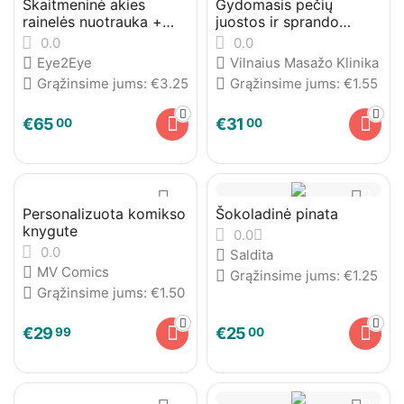
Skaitmeninė akies
Gydomasis pečių
rainelės nuotrauka +
juostos ir sprando
telefono dėkliukas
masažas
0.0
0.0
Eye2Eye
Vilnaius Masažo Klinika
Grąžinsime jums:
€
3.25
Grąžinsime jums:
€
1.55
€
65
€
31
00
00
Personalizuota komikso
Šokoladinė pinata
knygute
0.0
0.0
Saldita
MV Comics
Grąžinsime jums:
€
1.25
Grąžinsime jums:
€
1.50
€
29
€
25
99
00