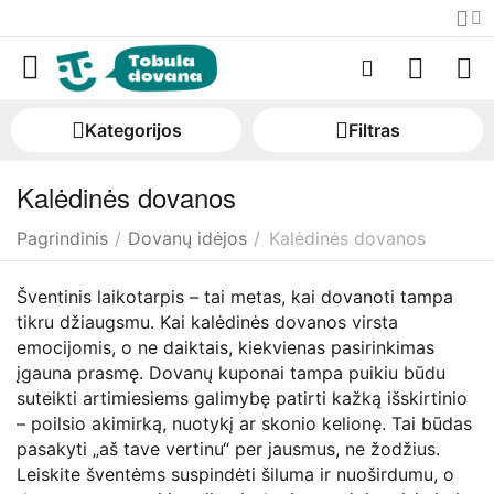
Kategorijos
Filtras
Kalėdinės dovanos
Pagrindinis
/
Dovanų idėjos
/
Kalėdinės dovanos
Šventinis laikotarpis – tai metas, kai dovanoti tampa
tikru džiaugsmu. Kai kalėdinės dovanos virsta
emocijomis, o ne daiktais, kiekvienas pasirinkimas
įgauna prasmę. Dovanų kuponai tampa puikiu būdu
suteikti artimiesiems galimybę patirti kažką išskirtinio
– poilsio akimirką, nuotykį ar skonio kelionę. Tai būdas
pasakyti „aš tave vertinu“ per jausmus, ne žodžius.
Leiskite šventėms suspindėti šiluma ir nuoširdumu, o