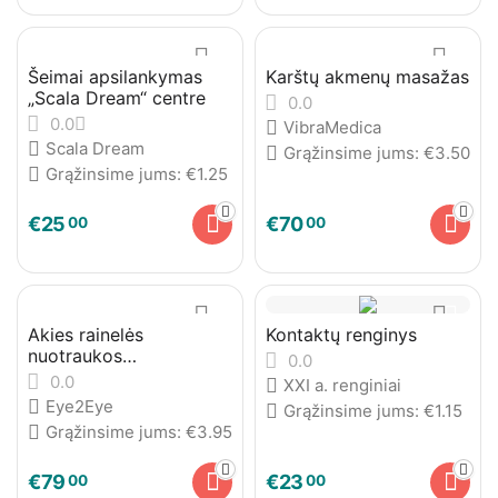
Šeimai apsilankymas
Karštų akmenų masažas
„Scala Dream“ centre
0.0
0.0
VibraMedica
Scala Dream
Grąžinsime jums:
€
3.50
Grąžinsime jums:
€
1.25
€
25
€
70
00
00
Akies rainelės
Kontaktų renginys
nuotraukos
0.0
įamžintinos fotodrobėje
0.0
XXI a. renginiai
Eye2Eye
Grąžinsime jums:
€
1.15
Grąžinsime jums:
€
3.95
€
79
€
23
00
00