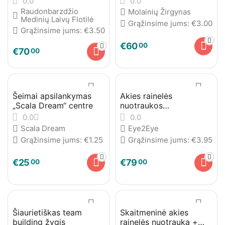
0.0
0.0
kilpomis
Raudonbarzdžio
Molainių Žirgynas
Medinių Laivų Flotilė
Grąžinsime jums:
€
3.00
Grąžinsime jums:
€
3.50
€
60
00
€
70
00
Šeimai apsilankymas
Akies rainelės
„Scala Dream“ centre
nuotraukos
įamžintinos fotodrobėje
0.0
0.0
Scala Dream
Eye2Eye
Grąžinsime jums:
€
1.25
Grąžinsime jums:
€
3.95
€
25
€
79
00
00
Šiaurietiškas team
Skaitmeninė akies
building žygis
rainelės nuotrauka +