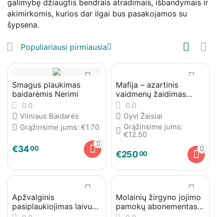
galimybę džiaugtis bendrais atradimais, išbandymais ir
akimirkomis, kurios dar ilgai bus pasakojamos su
šypsena.
Populiariausi pirmiausia
Smagus plaukimas
Mafija – azartinis
baidarėmis Nerimi
vaidmenų žaidimas
grupėms
0.0
0.0
Vilniaus Baidarės
Gyvi Žaislai
Grąžinsime jums:
Grąžinsime jums:
€
1.70
€
12.50
€
34
00
€
250
00
Apžvalginis
Molainių žirgyno jojimo
pasiplaukiojimas laivu
pamokų abonementas
„Liudvikas“ Nemuno
(30 dienų)