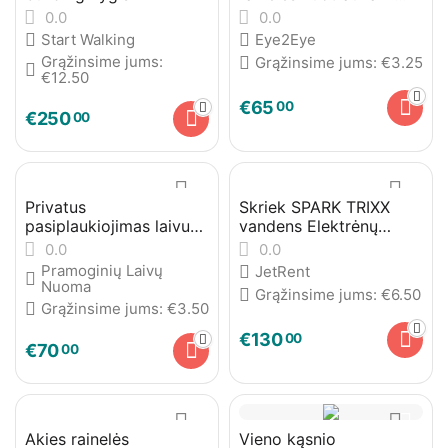
telefono dėkliukas
0.0
0.0
Start Walking
Eye2Eye
Grąžinsime jums:
Grąžinsime jums:
€
3.25
€
12.50
€
65
00
€
250
00
Privatus
Skriek SPARK TRIXX
pasiplaukiojimas laivu
vandens Elektrėnų
„Saga Bona“
mariose
0.0
0.0
Pramoginių Laivų
JetRent
Nuoma
Grąžinsime jums:
€
6.50
Grąžinsime jums:
€
3.50
€
130
00
€
70
00
Akies rainelės
Vieno kąsnio