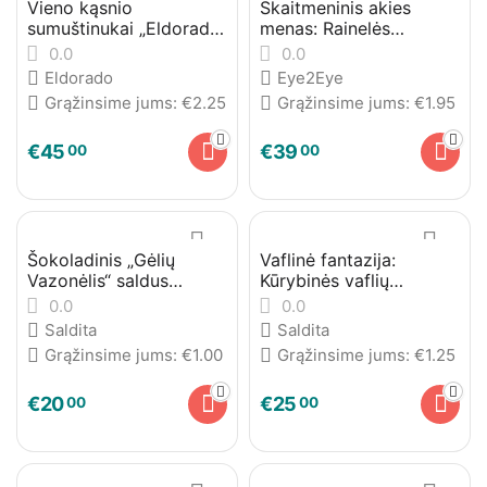
Vieno kąsnio
Skaitmeninis akies
sumuštinukai „Eldorado“
menas: Rainelės
Nr. 2
fotografija
0.0
0.0
Eldorado
Eye2Eye
Grąžinsime jums:
€
2.25
Grąžinsime jums:
€
1.95
€
45
€
39
00
00
Šokoladinis „Gėlių
Vaflinė fantazija:
Vazonėlis“ saldus
Kūrybinės vaflių
desertas dviems
kaladėlės
0.0
0.0
Saldita
Saldita
Grąžinsime jums:
€
1.00
Grąžinsime jums:
€
1.25
€
20
€
25
00
00