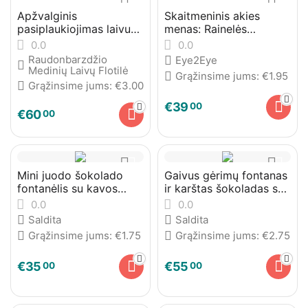
Apžvalginis
Skaitmeninis akies
pasiplaukiojimas laivu
menas: Rainelės
„Albatros“ Nemuno
fotografija
0.0
0.0
kilpomis
Raudonbarzdžio
Eye2Eye
Medinių Laivų Flotilė
Grąžinsime jums:
€
1.95
Grąžinsime jums:
€
3.00
€
39
00
€
60
00
Mini juodo šokolado
Gaivus gėrimų fontanas
fontanėlis su kavos
ir karštas šokoladas su
kokteiliais
vaisiais
0.0
0.0
Saldita
Saldita
Grąžinsime jums:
€
1.75
Grąžinsime jums:
€
2.75
€
35
€
55
00
00