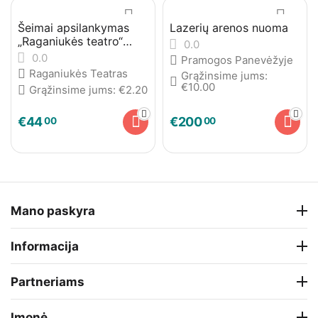
Šeimai apsilankymas
Lazerių arenos nuoma
„Raganiukės teatro“
0.0
spektaklyje
0.0
Pramogos Panevėžyje
Raganiukės Teatras
Grąžinsime jums:
€
10.00
Grąžinsime jums:
€
2.20
€
44
€
200
00
00
Mano paskyra
Informacija
Partneriams
Įmonė