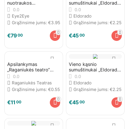
nuotraukos
sumuštinukai „Eldorado“
įamžintinos fotodrobėje
Nr. 1
0.0
0.0
Eye2Eye
Eldorado
Grąžinsime jums:
€
3.95
Grąžinsime jums:
€
2.25
€
79
€
45
00
00
Apsilankymas
Vieno kąsnio
„Raganiukės teatro“
sumuštinukai „Eldorado“
spektaklyje
Nr. 3
0.0
0.0
Raganiukės Teatras
Eldorado
Grąžinsime jums:
€
0.55
Grąžinsime jums:
€
2.25
€
11
€
45
00
00