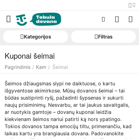
Kategorijos
Filtras
Kuponai šeimai
Pagrindinis
/
Kam
/
Šeimai
Šeimos džiaugsmas slypi ne daiktuose, o kartu
išgyventose akimirkose. Mūsų dovanos šeimai – tai
būdas sustiprinti ryšį, pažadinti šypsenas ir sukurti
naujų prisiminimų. Nesvarbu, ar tai jaukus savaitgalis,
ar nuotykis gamtoje – dovanų kuponai leidžia
kiekvienam šeimos nariui patirti ką nors ypatingo.
Tokios dovanos tampa emocijų tiltu, primenančiu, kad
laikas kartu yra brangiausia dovana. Padovanokite