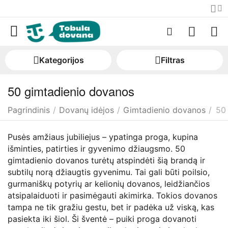
Kategorijos
Filtras
50 gimtadienio dovanos
Pagrindinis
/
Dovanų idėjos
/
Gimtadienio dovanos
/
50
Pusės amžiaus jubiliejus – ypatinga proga, kupina
išminties, patirties ir gyvenimo džiaugsmo. 50
gimtadienio dovanos turėtų atspindėti šią brandą ir
subtilų norą džiaugtis gyvenimu. Tai gali būti poilsio,
gurmaniškų potyrių ar kelionių dovanos, leidžiančios
atsipalaiduoti ir pasimėgauti akimirka. Tokios dovanos
tampa ne tik gražiu gestu, bet ir padėka už viską, kas
pasiekta iki šiol. Ši šventė – puiki proga dovanoti