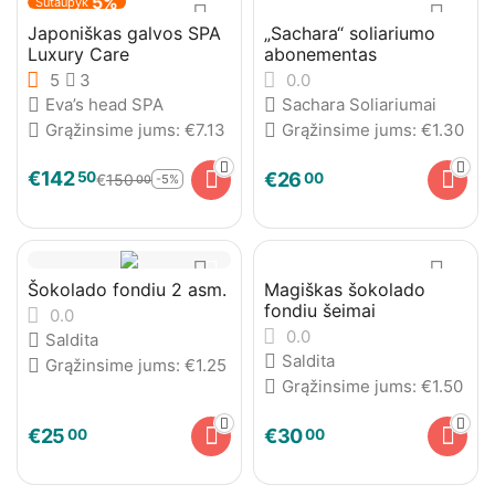
5%
Sutaupyk
Japoniškas galvos SPA
„Sachara“ soliariumo
Luxury Care
abonementas
5
3
0.0
Eva’s head SPA
Sachara Soliariumai
Grąžinsime jums:
€
7.13
Grąžinsime jums:
€
1.30
€
142
50
€
26
00
€
150
-5%
00
Šokolado fondiu 2 asm.
Magiškas šokolado
fondiu šeimai
0.0
0.0
Saldita
Saldita
Grąžinsime jums:
€
1.25
Grąžinsime jums:
€
1.50
€
25
€
30
00
00