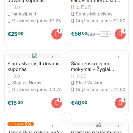
dovanų kuponas
senovinio motociklo
lopšyje sostinėje
0.0
5
3
fantazijos.lt
Senas Motociklas
Grąžinsime jums:
€
1.25
Grąžinsime jums:
€
2.80
€
56
00
€
25
00
€
80
-30%
00
SlaptasNoras.lt dovanų
Šiaurietiško ėjimo
kuponas
mokymai - Žygiai
Vilniuje
0.0
0.0
Slaptas Noras
Start Walking
Grąžinsime jums:
€
0.75
Grąžinsime jums:
€
2.00
€
15
€
40
00
00
5%
Sutaupyk
Japoniškas galvos SPA
Greitasis pasimatymas