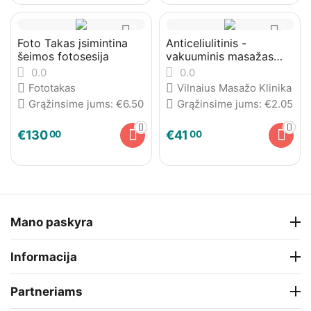
Foto Takas įsimintina
Anticeliulitinis -
šeimos fotosesija
vakuuminis masažas
STARVAC
0.0
0.0
Fototakas
Vilnaius Masažo Klinika
Grąžinsime jums:
€
6.50
Grąžinsime jums:
€
2.05
€
130
€
41
00
00
Mano paskyra
Informacija
Partneriams