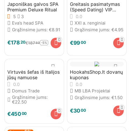
Japoniškas galvos SPA
Greitasis pasimatymas
Premium Deluxe Ritual
(Speed Dating) VIP
Narystė
5
3
0.0
Eva’s head SPA
XXI a. renginiai
Grąžinsime jums:
€
8.91
Grąžinsime jums:
€
4.95
€
178
20
€
99
00
€
187
-5%
50
Virtuvės šefas iš Italijos
HookahsShop.lt dovanų
jūsų namuose
kuponas
0.0
0.0
Domus Trade
MB LBA Projektai
Grąžinsime jums:
Grąžinsime jums:
€
1.50
€
22.50
€
30
00
€
450
00