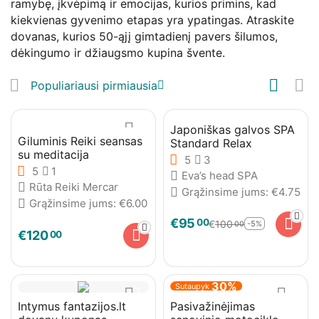
ramybę, įkvėpimą ir emocijas, kurios primins, kad
kiekvienas gyvenimo etapas yra ypatingas. Atraskite
dovanas, kurios 50-ąjį gimtadienį pavers šilumos,
dėkingumo ir džiaugsmo kupina švente.
Populiariausi pirmiausia
5%
Sutaupyk
Japoniškas galvos SPA
Giluminis Reiki seansas
Standard Relax
su meditacija
5
3
5
1
Eva’s head SPA
Rūta Reiki Mercar
Grąžinsime jums:
€
4.75
Grąžinsime jums:
€
6.00
€
95
00
€
100
-5%
00
€
120
00
30%
Sutaupyk
Intymus fantazijos.lt
Pasivažinėjimas