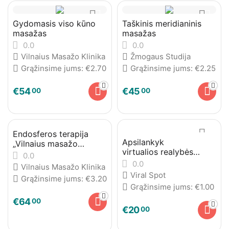
Gydomasis viso kūno
Taškinis meridianinis
masažas
masažas
0.0
0.0
Vilnaius Masažo Klinika
Žmogaus Studija
Grąžinsime jums:
€
2.70
Grąžinsime jums:
€
2.25
€
54
€
45
00
00
Endosferos terapija
Apsilankyk
„Vilnaius masažo
virtualios realybės
klinika“
0.0
pasaulyje
0.0
Vilnaius Masažo Klinika
Viral Spot
Grąžinsime jums:
€
3.20
Grąžinsime jums:
€
1.00
€
64
00
€
20
00