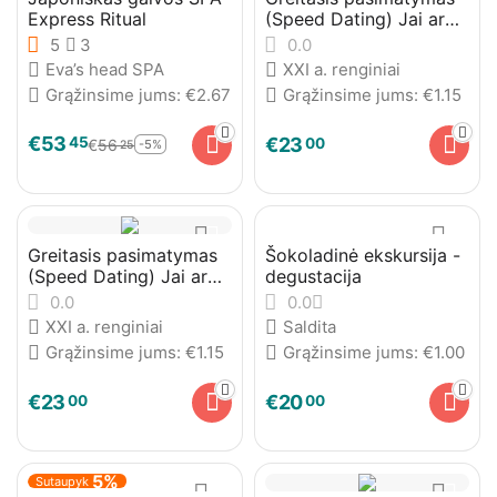
Express Ritual
(Speed Dating) Jai ar
Jam
5
3
0.0
Eva’s head SPA
XXI a. renginiai
Grąžinsime jums:
€
2.67
Grąžinsime jums:
€
1.15
€
53
45
€
23
00
€
56
-5%
25
Greitasis pasimatymas
Šokoladinė ekskursija -
(Speed Dating) Jai ar
degustacija
Jam
0.0
0.0
XXI a. renginiai
Saldita
Grąžinsime jums:
€
1.15
Grąžinsime jums:
€
1.00
€
23
€
20
00
00
5%
Sutaupyk