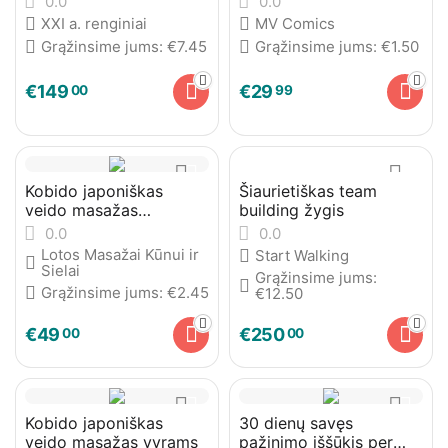
0.0
0.0
XXI a. renginiai
MV Comics
Grąžinsime jums:
€
7.45
Grąžinsime jums:
€
1.50
€
149
€
29
00
99
Kobido japoniškas
Šiaurietiškas team
veido masažas
building žygis
moterims
0.0
0.0
Lotos Masažai Kūnui ir
Start Walking
Sielai
Grąžinsime jums:
Grąžinsime jums:
€
2.45
€
12.50
€
49
€
250
00
00
Kobido japoniškas
30 dienų savęs
veido masažas vyrams
pažinimo iššūkis per