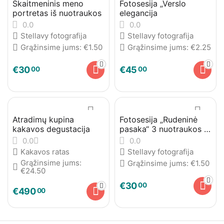
Skaitmeninis meno
Fotosesija „Verslo
portretas iš nuotraukos
elegancija
0.0
0.0
Stellavy fotografija
Stellavy fotografija
Grąžinsime jums:
€
1.50
Grąžinsime jums:
€
2.25
€
30
€
45
00
00
Atradimų kupina
Fotosesija „Rudeninė
kakavos degustacija
pasaka“ 3 nuotraukos +
dovana
0.0
0.0
Kakavos ratas
Stellavy fotografija
Grąžinsime jums:
Grąžinsime jums:
€
1.50
€
24.50
€
30
00
€
490
00