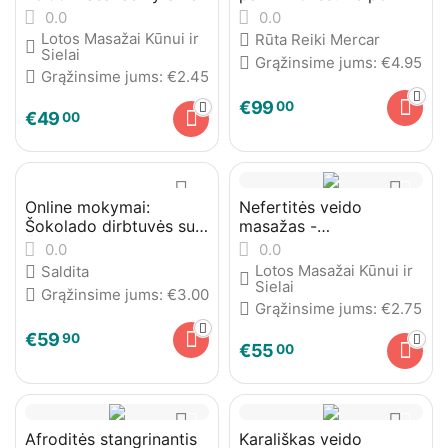
Reiki praktikas
0.0
0.0
Lotos Masažai Kūnui ir
Rūta Reiki Mercar
Sielai
Grąžinsime jums:
€
4.95
Grąžinsime jums:
€
2.45
€
99
00
€
49
00
Online mokymai:
Nefertitės veido
Šokolado dirbtuvės su
masažas -
Šokolado gaminimo
modeliuojantis veidą,
0.0
0.0
rinkiniu viename
kaklą ir dekoltė
Lotos Masažai Kūnui ir
Saldita
Sielai
Grąžinsime jums:
€
3.00
Grąžinsime jums:
€
2.75
€
59
90
€
55
00
Afroditės stangrinantis
Karališkas veido