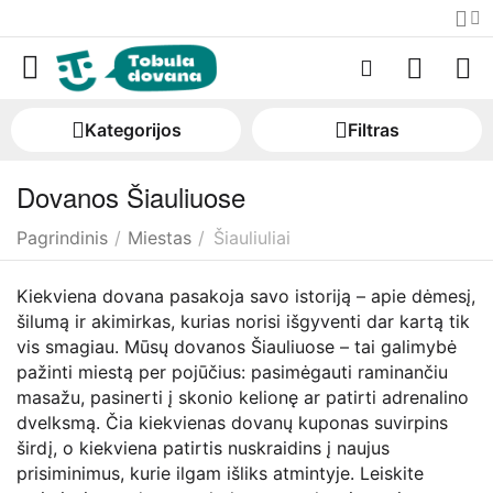
Kategorijos
Filtras
Dovanos Šiauliuose
Pagrindinis
/
Miestas
/
Šiauliuliai
Kiekviena dovana pasakoja savo istoriją – apie dėmesį,
šilumą ir akimirkas, kurias norisi išgyventi dar kartą tik
vis smagiau. Mūsų dovanos Šiauliuose – tai galimybė
pažinti miestą per pojūčius: pasimėgauti raminančiu
masažu, pasinerti į skonio kelionę ar patirti adrenalino
dvelksmą. Čia kiekvienas dovanų kuponas suvirpins
širdį, o kiekviena patirtis nuskraidins į naujus
prisiminimus, kurie ilgam išliks atmintyje. Leiskite