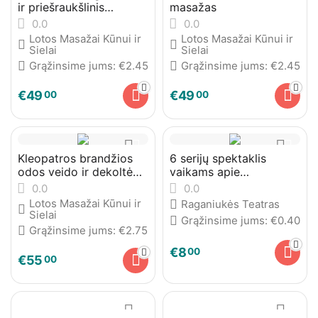
ir priešraukšlinis
masažas
masažas
0.0
0.0
Lotos Masažai Kūnui ir
Lotos Masažai Kūnui ir
Sielai
Sielai
Grąžinsime jums:
€
2.45
Grąžinsime jums:
€
2.45
€
49
€
49
00
00
Kleopatros brandžios
6 serijų spektaklis
odos veido ir dekoltė
vaikams apie
masažas
vaiduokliuką internetu
0.0
0.0
Lotos Masažai Kūnui ir
Raganiukės Teatras
Sielai
Grąžinsime jums:
€
0.40
Grąžinsime jums:
€
2.75
€
8
00
€
55
00