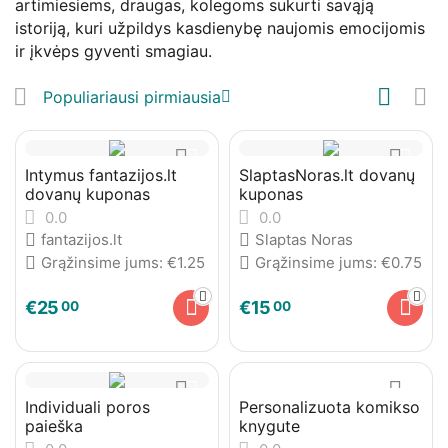
artimiesiems, draugas, kolegoms sukurti savąją
istoriją, kuri užpildys kasdienybę naujomis emocijomis
ir įkvėps gyventi smagiau.
Populiariausi pirmiausia
Intymus fantazijos.lt
SlaptasNoras.lt dovanų
dovanų kuponas
kuponas
0.0
0.0
fantazijos.lt
Slaptas Noras
Grąžinsime jums:
€
1.25
Grąžinsime jums:
€
0.75
€
25
€
15
00
00
Individuali poros
Personalizuota komikso
paieška
knygute