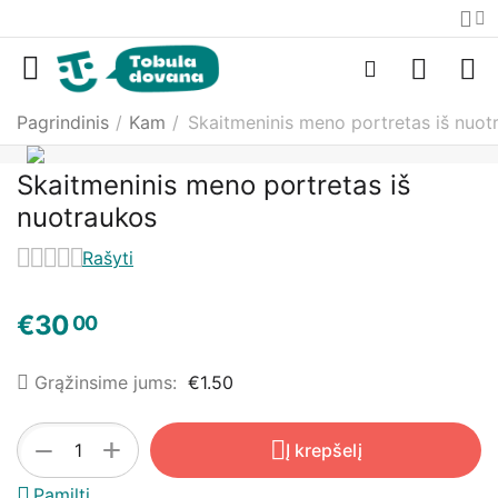
Pagrindinis
/
Kam
/
Skaitmeninis meno portretas iš nuot
Skaitmeninis meno portretas iš
nuotraukos
Rašyti
€
30
00
Grąžinsime jums:
€
1.50
+
−
Į krepšelį
Pamilti