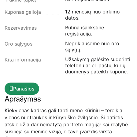
12 mėnesių nuo pirkimo
Kuponas galioja
datos.
Būtina išankstinė
Rezervavimas
registracija.
Nepriklausome nuo oro
Oro sąlygos
sąlygų.
Užsakymą galėsite suderinti
Kita informacija
telefonu ar el. paštu, kurių
duomenys pateikti kupone.
Panašios
Aprašymas
Kiekvienas kadras gali tapti meno kūriniu – tereikia
vienos nuotraukos ir kūrybiško žvilgsnio. Ši patirtis
atskleidžia dar nematytą portreto magiją: kai realybė
susilieja su menine vizija, o tavo įvaizdis virsta