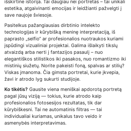
išskirtine istorija. Tai daugiau nei portretas – tai unikali
estetika, atgaivinanti emocijas ir leidžianti pažvelgti į
save naujoje šviesoje.
Pasitelkus pažangiausias dirbtinio intelekto
technologijas ir kūrybišką meninę interpretaciją, iš
paprasto „selfio“ ar profesionalios nuotraukos kuriami
įspūdingi vizualiniai projektai. Galima išlaikyti tikslų
atvaizdą arba nerti į fantazijos pasaulį – nuo
elegantiškos stilistikos iki pasakos, nuo romantizmo iki
mistinių siužetų. Norite pakeisti foną, spalvas ar stilių?
Viskas įmanoma. Čia gimsta portretai, kurie įkvepia,
žavi ir atrodo lyg sukurti studijoje.
Ko tikėtis?
Gausite viena meniškai apdorotą portretą
pagal jūsų viziją — tokius, kurie atrodo kaip
profesionalios fotosesijos rezultatas, tik dar
kūrybiškesni. Tai ne automatinis filtras — tai
individualiai kuriamas, unikalus tavo veido ir
asmenybės interpretavimas.