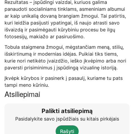
Rezultatas – įspūdingi vaizdai, kuriuos galima
panaudoti socialiniams tinklams, asmeniniam albumui
ar kaip unikalią dovaną brangiam žmogui. Tai patirtis,
kuri leidžia pasijusti ypatingai, iš naujo atrasti savo
išvaizdą ir pasimėgauti kūrybiniu procesu be ilgų
fotosesijų, makiažo ar pasiruošimo.
Tobula staigmena žmogui, mėgstančiam meną, stilių,
išskirtinumą ir modernias idėjas. Puikiai tiks tiems,
kurie nori netikėto įvaizdžio, ieško įkvėpimo arba nori
paversti prisiminimus į įspūdingą vizualinę istoriją.
Įkvėpk kūrybos ir pasinerk į pasaulį, kuriame tu pats
tampi meno kūriniu.
Atsiliepimai
Palikti atsiliepimą
Pasidalykite savo įspūdžiais su kitais pirkėjais
Rašyti