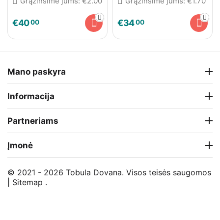
Grąžinsime jums:
€
2.00
Grąžinsime jums:
€
1.70
€
40
€
34
00
00
Mano paskyra
Informacija
Partneriams
Įmonė
© 2021 - 2026 Tobula Dovana. Visos teisės saugomos
|
Sitemap
.