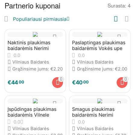
Partnerio kuponai
Surasta: 4
Populiariausi pirmiausia
Naktinis plaukimas
Paslaptingas plaukimas
baidarėmis Nerimi
baidarėmis Vokės upe
0.0
0.0
Vilniaus Baidarės
Vilniaus Baidarės
Grąžinsime jums:
€
2.20
Grąžinsime jums:
€
2.00
€
44
€
40
00
00
Įspūdingas plaukimas
Smagus plaukimas
baidarėmis Vilnele
baidarėmis Nerimi
0.0
0.0
Vilniaus Baidarės
Vilniaus Baidarės