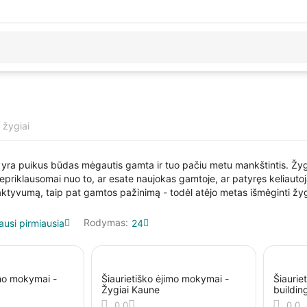
 žygiai
yra puikus būdas mėgautis gamta ir tuo pačiu metu mankštintis. Žygei
priklausomai nuo to, ar esate naujokas gamtoje, ar patyręs keliautoja
nį aktyvumą, taip pat gamtos pažinimą - todėl atėjo metas išmėginti žy
Rodymas:
ausi pirmiausia
24
imo mokymai -
Šiaurietiško ėjimo mokymai -
Šiaurie
Žygiai Kaune
buildin
0.0
0.0