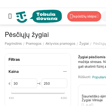
Ispūdžių idėjos
Pėsčiųjų žygiai
Pagrindinis
Pramogos
Aktyvios pramogos
Žygiai
Pėsčiųjų
/
/
/
/
Žygiai pėsčiomis
Filtras
mažėja stresas. Ne
gali skatinti fizi
Kaina
Rūšiuoti:
Populiari
–
€
€
Šiaurietiško ėj
€
30
€
250
Žygiai Vilniuje
0.0