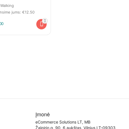
 Walking
insime jums:
€
12.50
00
Įmonė
eCommerce Solutions LT, MB
Žalgirio g. 90, 6 aukštas, Vilnius LT-09303