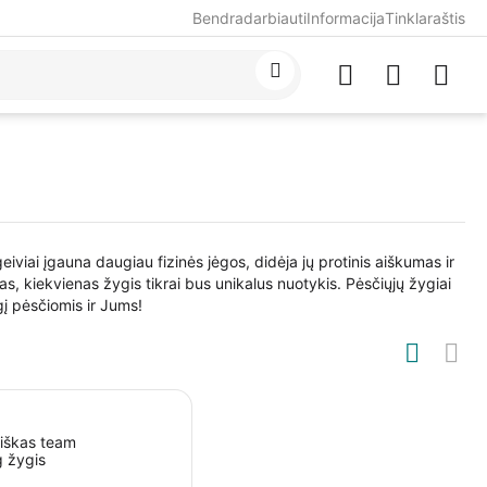
Bendradarbiauti
Informacija
Tinklaraštis
viai įgauna daugiau fizinės jėgos, didėja jų protinis aiškumas ir
s, kiekvienas žygis tikrai bus unikalus nuotykis. Pėsčiųjų žygiai
gį pėsčiomis ir Jums!
tiškas team
g žygis