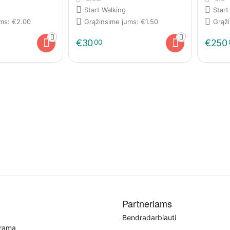
Start Walking
Start
ums:
€
2.00
Grąžinsime jums:
€
1.50
Grąž
€
30
€
250
00
Partneriams
Bendradarbiauti
grama