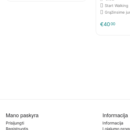
Start Walking
Grąžinsime j
€
40
00
Mano paskyra
Informacija
Prisijungti
Informacija
Registruotis
Lojalumo pro