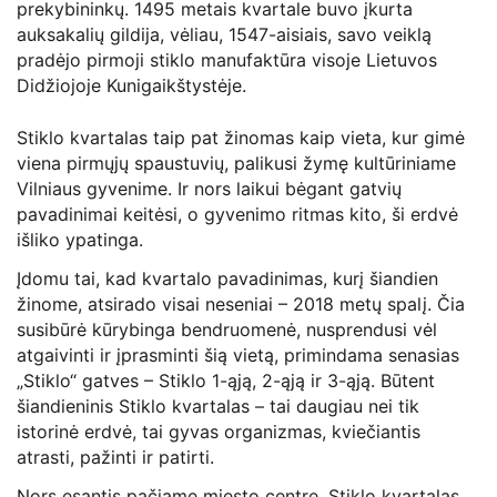
prekybininkų. 1495 metais kvartale buvo įkurta
auksakalių gildija, vėliau, 1547-aisiais, savo veiklą
pradėjo pirmoji stiklo manufaktūra visoje Lietuvos
Didžiojoje Kunigaikštystėje.
Stiklo kvartalas taip pat žinomas kaip vieta, kur gimė
viena pirmųjų spaustuvių, palikusi žymę kultūriniame
Vilniaus gyvenime. Ir nors laikui bėgant gatvių
pavadinimai keitėsi, o gyvenimo ritmas kito, ši erdvė
išliko ypatinga.
Įdomu tai, kad kvartalo pavadinimas, kurį šiandien
žinome, atsirado visai neseniai – 2018 metų spalį. Čia
susibūrė kūrybinga bendruomenė, nusprendusi vėl
atgaivinti ir įprasminti šią vietą, primindama senasias
„Stiklo“ gatves – Stiklo 1-ąją, 2-ąją ir 3-ąją. Būtent
šiandieninis Stiklo kvartalas – tai daugiau nei tik
istorinė erdvė, tai gyvas organizmas, kviečiantis
atrasti, pažinti ir patirti.
Nors esantis pačiame miesto centre, Stiklo kvartalas