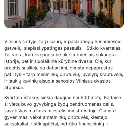
Vilniaus širdyje, tarp siaurų ir paslaptingų Senamiesčio
gatvelių, slepiasi ypatingas pasaulis – Stiklo kvartalas.
Tai vieta, kuri kvėpuoja ne tik šimtmečiais sukaupta
istorija, bet ir šiuolaikine kūrybine dvasia. Čia, kur
praeitis susilieja su dabartimi, gimsta nepaprastos
patirtys – tarp menininkų dirbtuvių, juvelyrų krautuvėlių
ir jaukių kavinių alsuoja senosios Vilniaus dvasios
atgarsiai.
Kvartalo ištakos siekia daugiau nei 600 metų. Kadaise
ši vieta buvo gyvybinga žydų bendruomenės dalis,
savotiškas mažasis miestelis miesto viduje. Čia virė
gyvenimas: veikė amatininkų dirbtuvės, klestėjo
auksakaliai ir stiklapūčiai, netrūko finansininkų ir