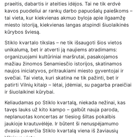
praeitis, dabartis ir ateities idėjos. Tai ne tik erdvė
kavos puodeliui ar rankų darbo papuošalų paieškoms –
tai vieta, kur kiekvienas akmuo byloja apie ilgaamžę
miesto istoriją, kiekvienas langas atspindi šiuolaikinės
kūrybos šviesą.
Stiklo kvartalo tikslas – ne tik išsaugoti šios vietos
unikalumą, bet ir atverti ją naujiems atradimams:
organizuojami kultūriniai maršrutai, pasakojamos
mažiau žinomos Senamiesčio istorijos, skatinamos
naujos iniciatyvos, pritraukiami miesto gyventojai ir
svečiai. Tai vieta, kuri skatina ne tik pažinti, bet ir
patirti Vilnių kitaip – lėtai, įdėmiai, su pagarba praeičiai
ir šiuolaikinei kūrybai.
Keliaudamas po Stiklo kvartalą, niekada nežinai, kas
tavęs lauks už kito kampo – galbūt nauja paroda,
neplanuotas koncertas ar tiesiog šiltas pokalbis
jaukioje krautuvėlėje. Ir būtent ši nenuspėjamumo
dvasia paverčia Stiklo kvartalą viena iš žaviausių