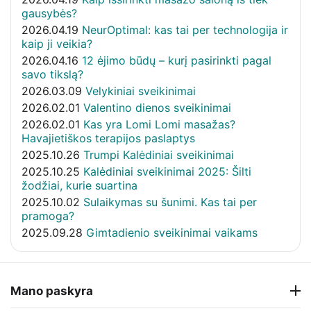
gausybės?
2026.04.19
NeurOptimal: kas tai per technologija ir
kaip ji veikia?
2026.04.16
12 ėjimo būdų – kurį pasirinkti pagal
savo tikslą?
2026.03.09
Velykiniai sveikinimai
2026.02.01
Valentino dienos sveikinimai
2026.02.01
Kas yra Lomi Lomi masažas?
Havajietiškos terapijos paslaptys
2025.10.26
Trumpi Kalėdiniai sveikinimai
2025.10.25
Kalėdiniai sveikinimai 2025: Šilti
žodžiai, kurie suartina
2025.10.02
Sulaikymas su šunimi. Kas tai per
pramoga?
2025.09.28
Gimtadienio sveikinimai vaikams
Mano paskyra