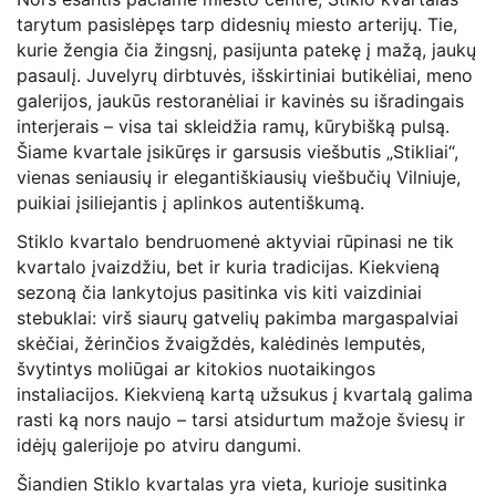
tarytum pasislėpęs tarp didesnių miesto arterijų. Tie,
kurie žengia čia žingsnį, pasijunta patekę į mažą, jaukų
pasaulį. Juvelyrų dirbtuvės, išskirtiniai butikėliai, meno
galerijos, jaukūs restoranėliai ir kavinės su išradingais
interjerais – visa tai skleidžia ramų, kūrybišką pulsą.
Šiame kvartale įsikūręs ir garsusis viešbutis „Stikliai“,
vienas seniausių ir elegantiškiausių viešbučių Vilniuje,
puikiai įsiliejantis į aplinkos autentiškumą.
Stiklo kvartalo bendruomenė aktyviai rūpinasi ne tik
kvartalo įvaizdžiu, bet ir kuria tradicijas. Kiekvieną
sezoną čia lankytojus pasitinka vis kiti vaizdiniai
stebuklai: virš siaurų gatvelių pakimba margaspalviai
skėčiai, žėrinčios žvaigždės, kalėdinės lemputės,
švytintys moliūgai ar kitokios nuotaikingos
instaliacijos. Kiekvieną kartą užsukus į kvartalą galima
rasti ką nors naujo – tarsi atsidurtum mažoje šviesų ir
idėjų galerijoje po atviru dangumi.
Šiandien Stiklo kvartalas yra vieta, kurioje susitinka