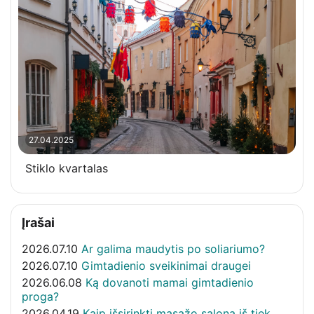
27.04.2025
Stiklo kvartalas
Įrašai
2026.07.10
Ar galima maudytis po soliariumo?
2026.07.10
Gimtadienio sveikinimai draugei
2026.06.08
Ką dovanoti mamai gimtadienio
proga?
2026.04.19
Kaip išsirinkti masažo saloną iš tiek