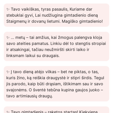
✨ Tavo vaikiškas, tyras pasaulis, Kuriame dar
stebuklai gyvi, Lai nudžiugina gimtadienio dieną
Staigmenų ir dovanų lietumi. Magiško gimtadienio!
✨ … metų – tai amžius, kai žmogus palengva kloja
savo ateities pamatus. Linkiu dėl to stengtis stropiai
ir atsakingai, tačiau neužmiršti skirti laiko ir
linksmam laikui su draugais.
✨ Į tavo dieną atėjo vilkas – bet ne piktas, o tas,
kuris žino, ką reiškia draugystė ir stipri širdis. Tegul
jis parodo, kaip būti drąsiam, ištikimam sau ir savo
svajonėms. O šventė tebūna kupina gaujos juoko –
tavo artimiausių draugų.
✨ Tavo gimtadienis – raketos startas! Kiekviena