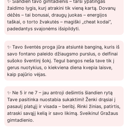
✨ Šiandien tavo gimtadienis – tarsi ypatingas
žaidimo lygis, kurį atrakini tik vieną kartą. Dovanų
dėžės – tai bonusai, draugų juokas – energijos
taškai, o torto žvakutės – magiški „cheat kodai“,
padedantys svajonėms išsipildyti.
✨ Tavo šventės proga jūra atsiuntė banginą, kuris iš
savo fontano paleido džiaugsmo purslus, o delfinai
sušoko šventinį šokį. Tegul bangos neša tave tik į
gerus nuotykius, o kiekviena diena kvepia laisve,
kaip pajūrio vėjas.
✨ Ne 5 ir ne 7 – jau antroji dešimtis šiandien rytą
Tave pasitinka nuostabia sukaktimi! Ženki drąsiai į
pasaulį platųjį ir visada – beribį. Rinki žinias, patirtis,
atraski savąjį kelią ir savo likimą. Sveikinu! Gražaus
gimtadienio.