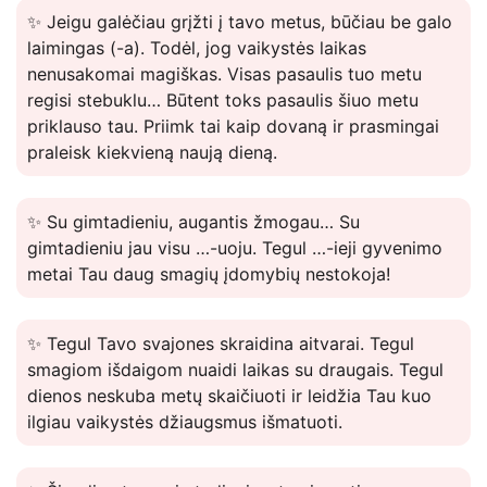
✨ Jeigu galėčiau grįžti į tavo metus, būčiau be galo
laimingas (-a). Todėl, jog vaikystės laikas
nenusakomai magiškas. Visas pasaulis tuo metu
regisi stebuklu… Būtent toks pasaulis šiuo metu
priklauso tau. Priimk tai kaip dovaną ir prasmingai
praleisk kiekvieną naują dieną.
✨ Su gimtadieniu, augantis žmogau… Su
gimtadieniu jau visu …-uoju. Tegul …-ieji gyvenimo
metai Tau daug smagių įdomybių nestokoja!
✨ Tegul Tavo svajones skraidina aitvarai. Tegul
smagiom išdaigom nuaidi laikas su draugais. Tegul
dienos neskuba metų skaičiuoti ir leidžia Tau kuo
ilgiau vaikystės džiaugsmus išmatuoti.