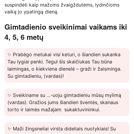
suspindėti kaip mažoms žvaigždutėms, lydinčioms
vaiką jo ypatingą dieną.
Gimtadienio sveikinimai vaikams iki
4, 5, 6 metų
✨ Prabėgo metukai visi keturi, o šiandien sukanka
Tau lygiai penki. Tegul šis skaičiukas Tau būna
laimingas, o kiekviena dienelė – graži ir žaisminga.
Su gimtadieniu, (vardas)!
✨ Sveikiname su …-uoju gimtadieniu mūsų mylimą
(vardas). Gražios jums šiandien šventės, skanaus
torto ir laimės mažajam sukaktuvininkui.
✨ Maži žingsneliai virsta dideliais nuotykiais! Su