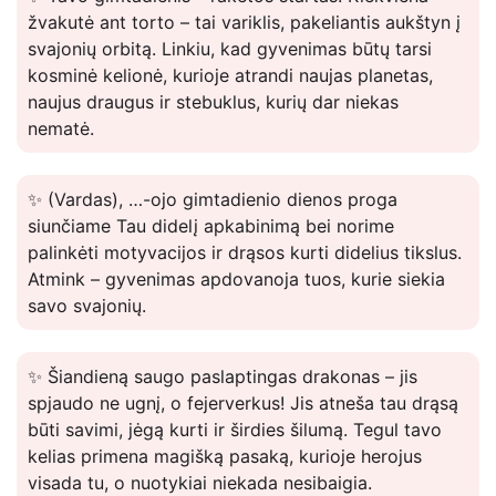
žvakutė ant torto – tai variklis, pakeliantis aukštyn į
svajonių orbitą. Linkiu, kad gyvenimas būtų tarsi
kosminė kelionė, kurioje atrandi naujas planetas,
naujus draugus ir stebuklus, kurių dar niekas
nematė.
✨ (Vardas), …-ojo gimtadienio dienos proga
siunčiame Tau didelį apkabinimą bei norime
palinkėti motyvacijos ir drąsos kurti didelius tikslus.
Atmink – gyvenimas apdovanoja tuos, kurie siekia
savo svajonių.
✨ Šiandieną saugo paslaptingas drakonas – jis
spjaudo ne ugnį, o fejerverkus! Jis atneša tau drąsą
būti savimi, jėgą kurti ir širdies šilumą. Tegul tavo
kelias primena magišką pasaką, kurioje herojus
visada tu, o nuotykiai niekada nesibaigia.