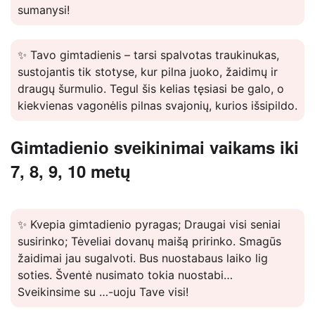
sumanysi!
✨ Tavo gimtadienis – tarsi spalvotas traukinukas,
sustojantis tik stotyse, kur pilna juoko, žaidimų ir
draugų šurmulio. Tegul šis kelias tęsiasi be galo, o
kiekvienas vagonėlis pilnas svajonių, kurios išsipildo.
Gimtadienio sveikinimai vaikams iki
7, 8, 9, 10 metų
✨ Kvepia gimtadienio pyragas; Draugai visi seniai
susirinko; Tėveliai dovanų maišą pririnko. Smagūs
žaidimai jau sugalvoti. Bus nuostabaus laiko lig
soties. Šventė nusimato tokia nuostabi…
Sveikinsime su …-uoju Tave visi!