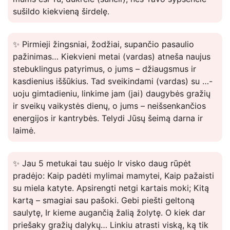
sušildo kiekvieną širdelę.
✨ Pirmieji žingsniai, žodžiai, supančio pasaulio
pažinimas… Kiekvieni metai (vardas) atneša naujus
stebuklingus patyrimus, o jums – džiaugsmus ir
kasdienius iššūkius. Tad sveikindami (vardas) su …-
uoju gimtadieniu, linkime jam (jai) daugybės gražių
ir sveikų vaikystės dienų, o jums – neišsenkančios
energijos ir kantrybės. Telydi Jūsų šeimą darna ir
laimė.
✨ Jau 5 metukai tau suėjo Ir visko daug rūpėt
pradėjo: Kaip padėti mylimai mamytei, Kaip pažaisti
su miela katyte. Apsirengti netgi kartais moki; Kitą
kartą – smagiai sau pašoki. Gebi piešti geltoną
saulytę, Ir kieme augančią žalią žolytę. O kiek dar
priešaky gražių dalykų… Linkiu atrasti viską, ką tik