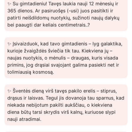
✨ Su gimtadieniu! Tavęs laukia nauji 12 mėnesių ir
365 dienos. Ar pasiruošęs (-usi) juos pasitikti ir
patirti neišdildomų nuotykių, sužinoti naujų dalykų
bei paaugti dar keliais centimetrais..?
✨ Įsivaizduok, kad tavo gimtadienis – lyg galaktika,
kurioje žvaigždės šviečia tik tau. Kiekviena jų –
naujas nuotykis, o mėnulis – draugas, kuris visada
primins, jog drąsiai svajojant galima pasiekti net ir
tolimiausią kosmosą.
✨ Šventės dieną virš tavęs pakilo erelis – stiprus,
drąsus ir laisvas. Tegul jis dovanoja tau sparnus, kad
niekada nebijotum pakilti aukščiau, o kiekviena
diena būtų tarsi skrydis virš kalnų, kuriuose slypi
nauji atradimai.