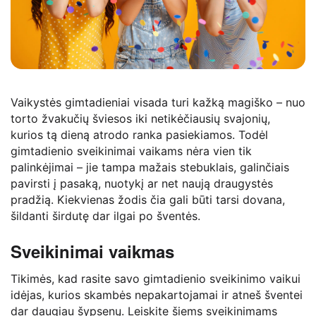
Vaikystės gimtadieniai visada turi kažką magiško – nuo
torto žvakučių šviesos iki netikėčiausių svajonių,
kurios tą dieną atrodo ranka pasiekiamos. Todėl
gimtadienio sveikinimai vaikams nėra vien tik
palinkėjimai – jie tampa mažais stebuklais, galinčiais
pavirsti į pasaką, nuotykį ar net naują draugystės
pradžią. Kiekvienas žodis čia gali būti tarsi dovana,
šildanti širdutę dar ilgai po šventės.
Sveikinimai vaikmas
Tikimės, kad rasite savo gimtadienio sveikinimo vaikui
idėjas, kurios skambės nepakartojamai ir atneš šventei
dar daugiau šypsenų. Leiskite šiems sveikinimams