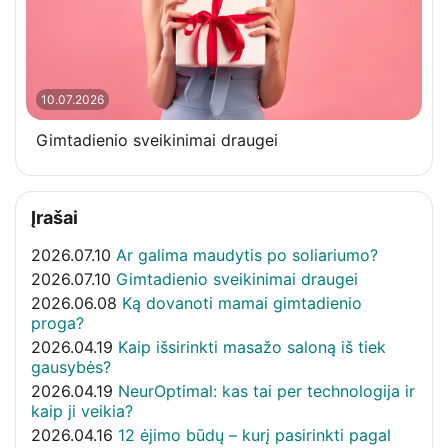
10.07.2026
Gimtadienio sveikinimai draugei
Įrašai
2026.07.10
Ar galima maudytis po soliariumo?
2026.07.10
Gimtadienio sveikinimai draugei
2026.06.08
Ką dovanoti mamai gimtadienio
proga?
2026.04.19
Kaip išsirinkti masažo saloną iš tiek
gausybės?
2026.04.19
NeurOptimal: kas tai per technologija ir
kaip ji veikia?
2026.04.16
12 ėjimo būdų – kurį pasirinkti pagal