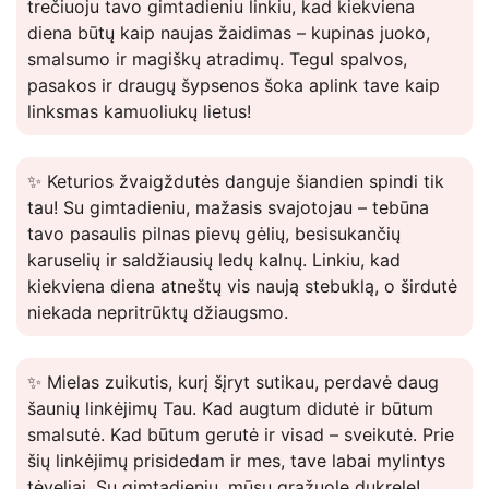
trečiuoju tavo gimtadieniu linkiu, kad kiekviena
diena būtų kaip naujas žaidimas – kupinas juoko,
smalsumo ir magiškų atradimų. Tegul spalvos,
pasakos ir draugų šypsenos šoka aplink tave kaip
linksmas kamuoliukų lietus!
✨ Keturios žvaigždutės danguje šiandien spindi tik
tau! Su gimtadieniu, mažasis svajotojau – tebūna
tavo pasaulis pilnas pievų gėlių, besisukančių
karuselių ir saldžiausių ledų kalnų. Linkiu, kad
kiekviena diena atneštų vis naują stebuklą, o širdutė
niekada nepritrūktų džiaugsmo.
✨ Mielas zuikutis, kurį šįryt sutikau, perdavė daug
šaunių linkėjimų Tau. Kad augtum didutė ir būtum
smalsutė. Kad būtum gerutė ir visad – sveikutė. Prie
šių linkėjimų prisidedam ir mes, tave labai mylintys
tėveliai. Su gimtadieniu, mūsų gražuole dukrele!