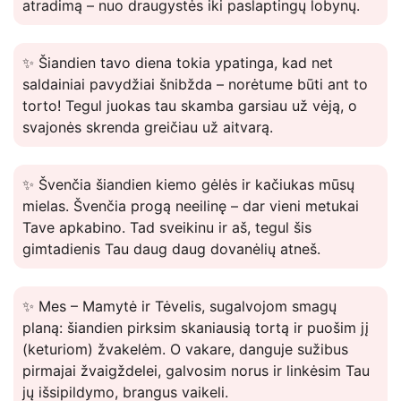
atradimą – nuo draugystės iki paslaptingų lobynų.
✨ Šiandien tavo diena tokia ypatinga, kad net
saldainiai pavydžiai šnibžda – norėtume būti ant to
torto! Tegul juokas tau skamba garsiau už vėją, o
svajonės skrenda greičiau už aitvarą.
✨ Švenčia šiandien kiemo gėlės ir kačiukas mūsų
mielas. Švenčia progą neeilinę – dar vieni metukai
Tave apkabino. Tad sveikinu ir aš, tegul šis
gimtadienis Tau daug daug dovanėlių atneš.
✨ Mes – Mamytė ir Tėvelis, sugalvojom smagų
planą: šiandien pirksim skaniausią tortą ir puošim jį
(keturiom) žvakelėm. O vakare, danguje sužibus
pirmajai žvaigždelei, galvosim norus ir linkėsim Tau
jų išsipildymo, brangus vaikeli.