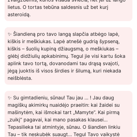
lietus. O tortas tebūna saldesnis už bet kurį
asteroidą.
✨ Šiandieną pro tavo langą slapčia atbėgo lapė,
kiškis ir meškiukas. Lapė atnešė gudrią šypseną,
kiškis – šuolių kupiną džiaugsmą, o meškiukas –
glėbį didžiulių apkabinimų. Tegul jie visi kartu šoka
aplink tavo tortą, dovanodami tau drąsą svajoti,
jėgą juoktis iš visos širdies ir šilumą, kuri niekada
neišblėsta.
✨ Su gimtadieniu, sūnau! Tau jau … ! Jau daug
magiškų akimirkų nuaidėjo praeitin: kai žaidei su
mašinytėm, kai išmokai tart „Mamyte“. Kai pirmą
„zuikį“ pagavai, kai mano pasakas klausei…
Tepasilieka tai atmintyje, sūnau. O šiandien linkiu
Tau – tik neskubėk suaugt… Tegul Tavo vaikystė