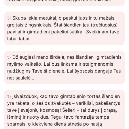
✨ Skuba lekia metukai, o paskui juos ir tu mažais
greitais žingsniukais. Štai šiandien jau (trečiuosius)
pavijai ir gimtadienį pakeliui sutikai. Sveikinam tave
labai labai!
✨ Džiaugiasi mano širdelė, nes šiandien gimtadienis
mylimo vaikelio. Lai bus linksma ir staigmenomis
nudžiugins Tave ši dienelė. Lai šypsosis danguje Tau
net saulelė…
✨ Įsivaizduok, kad tavo gimtadienio tortas šiandien
yra raketa, o šešios žvakutės – varikliai, pakeliantys
tave į svajonių kosmosą! Šešeri – tai durys į drąsą,
išmintį ir nuotykius. Tegul tavo fantazija tampa
sparnais, o kiekviena diena atneša po naują