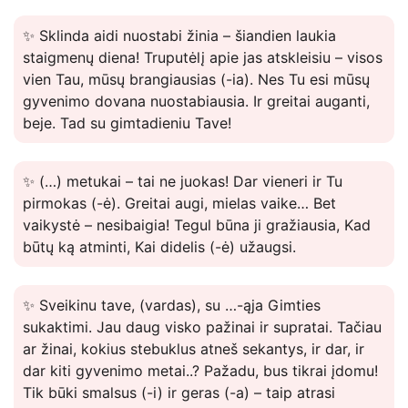
✨ Sklinda aidi nuostabi žinia – šiandien laukia
staigmenų diena! Truputėlį apie jas atskleisiu – visos
vien Tau, mūsų brangiausias (-ia). Nes Tu esi mūsų
gyvenimo dovana nuostabiausia. Ir greitai auganti,
beje. Tad su gimtadieniu Tave!
✨ (…) metukai – tai ne juokas! Dar vieneri ir Tu
pirmokas (-ė). Greitai augi, mielas vaike… Bet
vaikystė – nesibaigia! Tegul būna ji gražiausia, Kad
būtų ką atminti, Kai didelis (-ė) užaugsi.
✨ Sveikinu tave, (vardas), su …-ąja Gimties
sukaktimi. Jau daug visko pažinai ir supratai. Tačiau
ar žinai, kokius stebuklus atneš sekantys, ir dar, ir
dar kiti gyvenimo metai..? Pažadu, bus tikrai įdomu!
Tik būki smalsus (-i) ir geras (-a) – taip atrasi