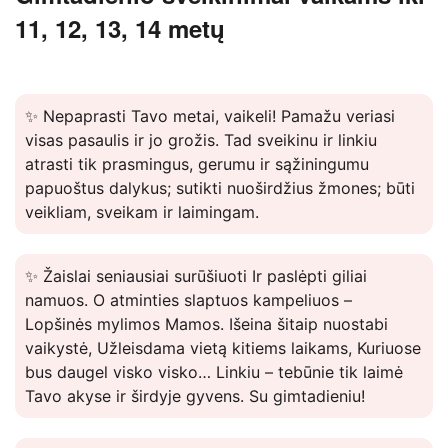
11, 12, 13, 14 metų
✨ Nepaprasti Tavo metai, vaikeli! Pamažu veriasi
visas pasaulis ir jo grožis. Tad sveikinu ir linkiu
atrasti tik prasmingus, gerumu ir sąžiningumu
papuoštus dalykus; sutikti nuoširdžius žmones; būti
veikliam, sveikam ir laimingam.
✨ Žaislai seniausiai surūšiuoti Ir paslėpti giliai
namuos. O atminties slaptuos kampeliuos –
Lopšinės mylimos Mamos. Išeina šitaip nuostabi
vaikystė, Užleisdama vietą kitiems laikams, Kuriuose
bus daugel visko visko… Linkiu – tebūnie tik laimė
Tavo akyse ir širdyje gyvens. Su gimtadieniu!