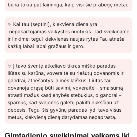
būna tokia pat laiminga, kaip visi šie prabėgę metai.
✨ Kai tau (septini), kiekviena diena yra
nepakartojamas vaikystės nuotykis. Tad sveikiname
ir linkime: tegul kiekvienas naujas rytas Tau atneša
kažką labai labai gražaus ir gero.
✨ Į tavo šventę atkeliavo tikras miško paradas –
liūtas su karūna, voveraitė su riešutų dovanomis ir
gandrai, atnešantys laimės laiškus. Liūtas tau
dovanoja drąsą būti savimi, voveraitė – smalsumą
atrasti mažus kasdienybės stebuklus, o gandrai –
sparnus, kad svajonės galėtų pakilti aukščiau už
debesis. Tegul šis gyvūnų paradas lydi tave visus
metus, kiekvieną dieną darydamas nepaprastą.
Gimtadienio sveikinimai vaikams iki