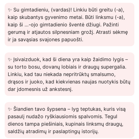
✨ Su gimtadieniu, (vardas)! Linkiu būti greitu (-a),
kaip skubantys gyvenimo metai. Būti linksmu (-a),
kaip ši …-ojo gimtadienio šventė džiugi. Pažinti
gerumą ir atjautos silpnesniam grožį. Atrasti sėkmę
ir ja savąsias svajones papuošti.
✨ Įsivaizduok, kad ši diena yra kaip žaidimo lygis –
su torto bosu, dovanų lobiais ir draugų supergalia.
Linkiu, kad tau niekada nepritrūktų smalsumo,
drąsos ir juoko, kad kiekvienas naujas nuotykis būtų
dar įdomesnis už ankstesnį.
✨ Šiandien tavo šypsena – lyg teptukas, kuris visą
pasaulį nudažo ryškiausiomis spalvomis. Tegul
dienos tampa piešiniais, kupinais linksmų draugų,
saldžių atradimų ir paslaptingų istorijų.