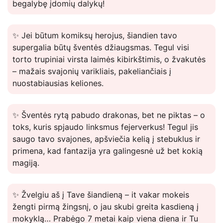
begalybę įdomių dalykų!
✨ Jei būtum komiksų herojus, šiandien tavo
supergalia būtų šventės džiaugsmas. Tegul visi
torto trupiniai virsta laimės kibirkštimis, o žvakutės
– mažais svajonių varikliais, pakeliančiais į
nuostabiausias keliones.
✨ Šventės rytą pabudo drakonas, bet ne piktas – o
toks, kuris spjaudo linksmus fejerverkus! Tegul jis
saugo tavo svajones, apšviečia kelią į stebuklus ir
primena, kad fantazija yra galingesnė už bet kokią
magiją.
✨ Žvelgiu aš į Tave šiandieną – it vakar mokeis
žengti pirmą žingsnį, o jau skubi greita kasdieną į
mokyklą… Prabėgo 7 metai kaip viena diena ir Tu