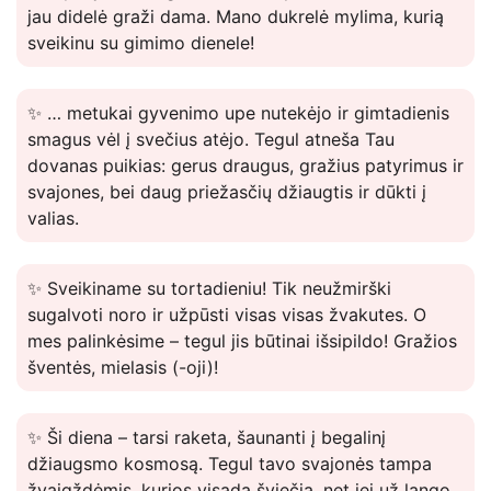
jau didelė graži dama. Mano dukrelė mylima, kurią
sveikinu su gimimo dienele!
✨ … metukai gyvenimo upe nutekėjo ir gimtadienis
smagus vėl į svečius atėjo. Tegul atneša Tau
dovanas puikias: gerus draugus, gražius patyrimus ir
svajones, bei daug priežasčių džiaugtis ir dūkti į
valias.
✨ Sveikiname su tortadieniu! Tik neužmirški
sugalvoti noro ir užpūsti visas visas žvakutes. O
mes palinkėsime – tegul jis būtinai išsipildo! Gražios
šventės, mielasis (-oji)!
✨ Ši diena – tarsi raketa, šaunanti į begalinį
džiaugsmo kosmosą. Tegul tavo svajonės tampa
žvaigždėmis, kurios visada šviečia, net jei už lango