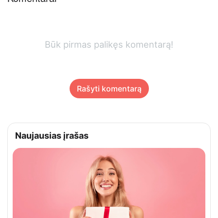
Būk pirmas palikęs komentarą!
Rašyti komentarą
Naujausias įrašas