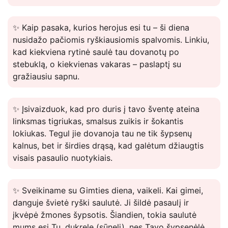
✨ Kaip pasaka, kurios herojus esi tu – ši diena
nusidažo pačiomis ryškiausiomis spalvomis. Linkiu,
kad kiekviena rytinė saulė tau dovanotų po
stebuklą, o kiekvienas vakaras – paslaptį su
gražiausiu sapnu.
✨ Įsivaizduok, kad pro duris į tavo šventę ateina
linksmas tigriukas, smalsus zuikis ir šokantis
lokiukas. Tegul jie dovanoja tau ne tik šypsenų
kalnus, bet ir širdies drąsą, kad galėtum džiaugtis
visais pasaulio nuotykiais.
✨ Sveikiname su Gimties diena, vaikeli. Kai gimei,
danguje švietė ryški saulutė. Ji šildė pasaulį ir
įkvėpė žmones šypsotis. Šiandien, tokia saulutė
mums esi Tu, dukrele (sūneli), nes Tavo šypsenėlė