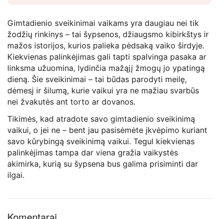
Gimtadienio sveikinimai vaikams yra daugiau nei tik
žodžių rinkinys – tai šypsenos, džiaugsmo kibirkštys ir
mažos istorijos, kurios palieka pėdsaką vaiko širdyje.
Kiekvienas palinkėjimas gali tapti spalvinga pasaka ar
linksma užuomina, lydinčia mažąjį žmogų jo ypatingą
dieną. Šie sveikinimai – tai būdas parodyti meilę,
dėmesį ir šilumą, kurie vaikui yra ne mažiau svarbūs
nei žvakutės ant torto ar dovanos.
Tikimės, kad atradote savo gimtadienio sveikinimą
vaikui, o jei ne – bent jau pasisėmėte įkvėpimo kuriant
savo kūrybingą sveikinimą vaikui. Tegul kiekvienas
palinkėjimas tampa dar viena gražia vaikystės
akimirka, kurią su šypsena bus galima prisiminti dar
ilgai.
Komentarai