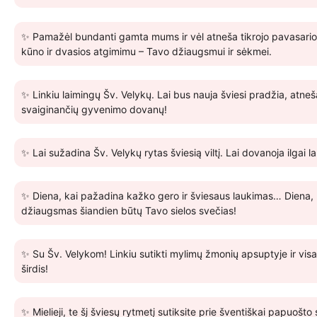
✨ Pamažėl bundanti gamta mums ir vėl atneša tikrojo pavasario
kūno ir dvasios atgimimu – Tavo džiaugsmui ir sėkmei.
✨ Linkiu laimingų Šv. Velykų. Lai bus nauja šviesi pradžia, atne
svaiginančių gyvenimo dovanų!
✨ Lai sužadina Šv. Velykų rytas šviesią viltį. Lai dovanoja ilgai
✨ Diena, kai pažadina kažko gero ir šviesaus laukimas… Diena, n
džiaugsmas šiandien būtų Tavo sielos svečias!
✨ Su Šv. Velykom! Linkiu sutikti mylimų žmonių apsuptyje ir visa 
širdis!
✨ Mielieji, te šį šviesų rytmetį sutiksite prie šventiškai papuo