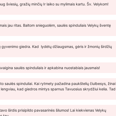
g šviesių, gražių minčių Ir laiko su mylimais kartu. Šv. Velykom!
ais jau ritas. Baltom snieguolėm, saulės spinduliais Velykų šventę
tų gyvenimo giedra. Kad lydėtų džiaugsmas, gėris ir žmonių širdžių
aigina saulės spinduliais ir apkabina nuostabiais jausmais!
osto saulės spinduliai. Kai rytmety pažadina paukštelių čiulbesys, žinai
t lengviau, kad giedros mintys sparnus Tavuosius skrydžiui kelia. Tad
!
vo širdis prisipildo pavasarinės šilumos! Lai kiekvienas Velykų
us tau.