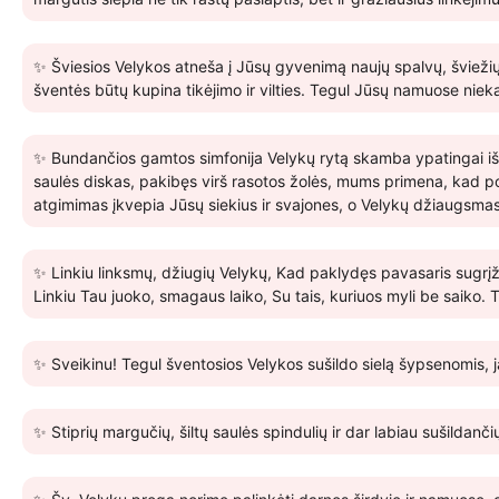
✨ Šviesios Velykos atneša į Jūsų gyvenimą naujų spalvų, šviežių 
šventės būtų kupina tikėjimo ir vilties. Tegul Jūsų namuose niek
✨ Bundančios gamtos simfonija Velykų rytą skamba ypatingai išk
saulės diskas, pakibęs virš rasotos žolės, mums primena, kad po
atgimimas įkvepia Jūsų siekius ir svajones, o Velykų džiaugsmas
✨ Linkiu linksmų, džiugių Velykų, Kad paklydęs pavasaris sugrįžt
Linkiu Tau juoko, smagaus laiko, Su tais, kuriuos myli be saiko.
✨ Sveikinu! Tegul šventosios Velykos sušildo sielą šypsenomis, ja
✨ Stiprių margučių, šiltų saulės spindulių ir dar labiau sušildanči