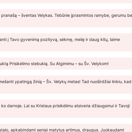
 pranašą – šventas Velykas. Tebūnie įprasmintos ramybe, gerumu be
šanti į Tavo gyvenimą pozityvą, sėkmę, meilę ir daug kitų, laime
 lauktą Prisikėlimo stebuklą. Su Atgimimu – su Šv. Velykom!
ešanti ypatingą žinią – Šv. Velykų metas! Tad nuoširdžiai linkiu, kad
ko darnoje. Lai su Kristaus prisikėlimu atsiveria džiaugsmui ir Tavoji
što stalo, apkabindami seniai matytus artimus, draugus. Juokaudami