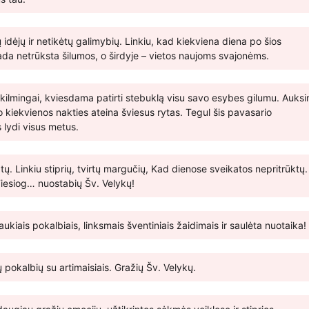
idėjų ir netikėtų galimybių. Linkiu, kad kiekviena diena po šios
ada netrūksta šilumos, o širdyje – vietos naujoms svajonėms.
ilmingai, kviesdama patirti stebuklą visu savo esybes gilumu. Auksi
 kiekvienos nakties ateina šviesus rytas. Tegul šis pavasario
 lydi visus metus.
ų. Linkiu stiprių, tvirtų margučių, Kad dienose sveikatos nepritrūktų.
 Tiesiog… nuostabių Šv. Velykų!
ukiais pokalbiais, linksmais šventiniais žaidimais ir saulėta nuotaika!
ų pokalbių su artimaisiais. Gražių Šv. Velykų.