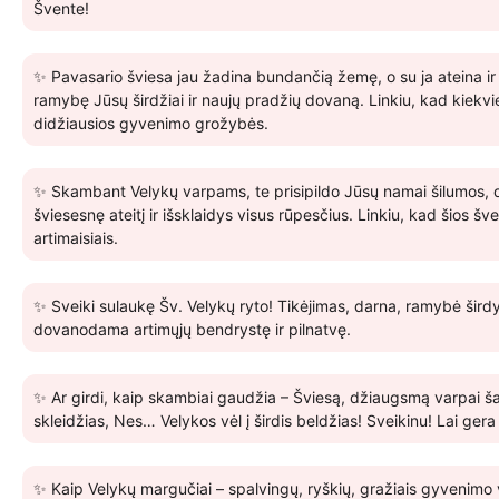
Švente!
✨ Pavasario šviesa jau žadina bundančią žemę, o su ja ateina ir 
ramybę Jūsų širdžiai ir naujų pradžių dovaną. Linkiu, kad kiekv
didžiausios gyvenimo grožybės.
✨ Skambant Velykų varpams, te prisipildo Jūsų namai šilumos, dž
šviesesnę ateitį ir išsklaidys visus rūpesčius. Linkiu, kad šios 
artimaisiais.
✨ Sveiki sulaukę Šv. Velykų ryto! Tikėjimas, darna, ramybė širdy
dovanodama artimųjų bendrystę ir pilnatvę.
✨ Ar girdi, kaip skambiai gaudžia – Šviesą, džiaugsmą varpai šau
skleidžias, Nes… Velykos vėl į širdis beldžias! Sveikinu! Lai ger
✨ Kaip Velykų margučiai – spalvingų, ryškių, gražiais gyvenimo v