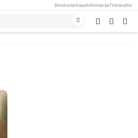
Bendradarbiauti
Informacija
Tinklaraštis