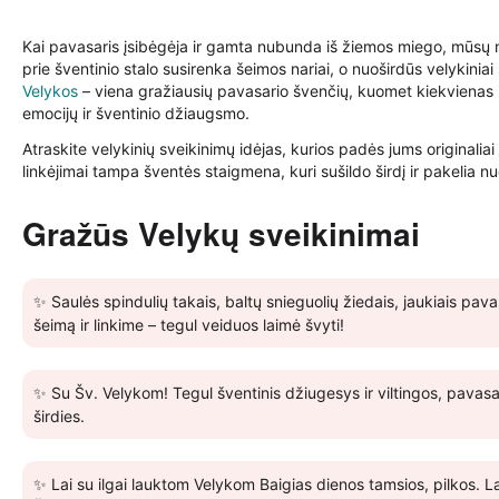
Kai pavasaris įsibėgėja ir gamta nubunda iš žiemos miego, mūsų n
prie šventinio stalo susirenka šeimos nariai, o nuoširdūs velykinia
Velykos
– viena gražiausių pavasario švenčių, kuomet kiekvienas i
emocijų ir šventinio džiaugsmo.
Atraskite velykinių sveikinimų idėjas, kurios padės jums originaliai 
linkėjimai tampa šventės staigmena, kuri sušildo širdį ir pakelia nuot
Gražūs Velykų sveikinimai
✨ Saulės spindulių takais, baltų snieguolių žiedais, jaukiais pa
šeimą ir linkime – tegul veiduos laimė švyti!
✨ Su Šv. Velykom! Tegul šventinis džiugesys ir viltingos, pavasa
širdies.
✨ Lai su ilgai lauktom Velykom Baigias dienos tamsios, pilkos. L