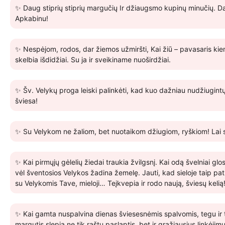
✨ Daug stiprių stiprių margučių Ir džiaugsmo kupinų minučių. Dau
Apkabinu!
✨ Nespėjom, rodos, dar žiemos užmiršti, Kai žiū – pavasaris kiem
skelbia išdidžiai. Su ja ir sveikiname nuoširdžiai.
✨ Šv. Velykų proga leiski palinkėti, kad kuo dažniau nudžiugin
šviesa!
✨ Su Velykom ne žaliom, bet nuotaikom džiugiom, ryškiom! Lai sv
✨ Kai pirmųjų gėlelių žiedai traukia žvilgsnį. Kai odą švelniai gl
vėl šventosios Velykos žadina žemelę. Jauti, kad sieloje taip pa
su Velykomis Tave, mieloji… Teįkvepia ir rodo naują, šviesų kelią
✨ Kai gamta nuspalvina dienas šviesesnėmis spalvomis, tegu ir ta
margutis slepia ne tik raštų paslaptis, bet ir gražiausius linkėjim