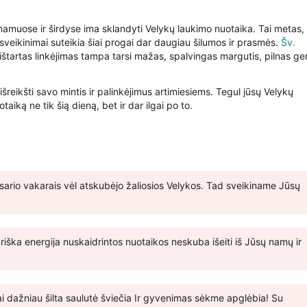
amuose ir širdyse ima sklandyti Velykų laukimo nuotaika. Tai metas, 
i sveikinimai suteikia šiai progai dar daugiau šilumos ir prasmės.
Šv.
štartas linkėjimas tampa tarsi mažas, spalvingas margutis, pilnas ge
išreikšti savo mintis ir palinkėjimus artimiesiems. Tegul jūsų Velykų
aiką ne tik šią dieną, bet ir dar ilgai po to.
vasario vakarais vėl atskubėjo žaliosios Velykos. Tad sveikiname Jūsų
riška energija nuskaidrintos nuotaikos neskuba išeiti iš Jūsų namų ir
ai dažniau šilta saulutė šviečia Ir gyvenimas sėkme apglėbia! Su