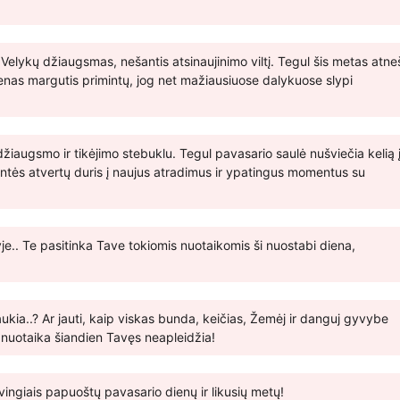
Velykų džiaugsmas, nešantis atsinaujinimo viltį. Tegul šis metas atne
ienas margutis primintų, jog net mažiausiuose dalykuose slypi
iaugsmo ir tikėjimo stebuklu. Tegul pavasario saulė nušviečia kelią 
šventės atvertų duris į naujus atradimus ir ypatingus momentus su
je.. Te pasitinka Tave tokiomis nuotaikomis ši nuostabi diena,
kia..? Ar jauti, kaip viskas bunda, keičias, Žemėj ir danguj gyvybe
a nuotaika šiandien Tavęs neapleidžia!
ingiais papuoštų pavasario dienų ir likusių metų!