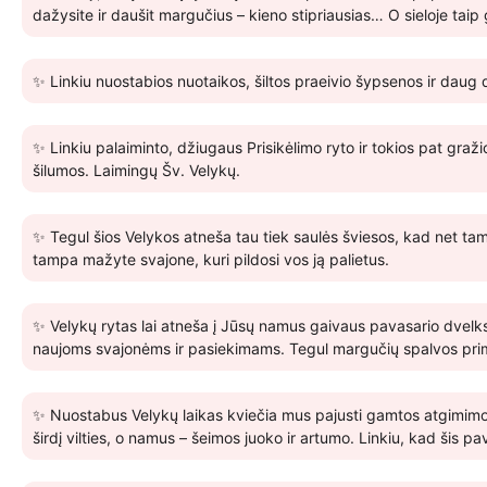
dažysite ir daušit margučius – kieno stipriausias… O sieloje tai
✨ Linkiu nuostabios nuotaikos, šiltos praeivio šypsenos ir daug 
✨ Linkiu palaiminto, džiugaus Prisikėlimo ryto ir tokios pat graž
šilumos. Laimingų Šv. Velykų.
✨ Tegul šios Velykos atneša tau tiek saulės šviesos, kad net ta
tampa mažyte svajone, kuri pildosi vos ją palietus.
✨ Velykų rytas lai atneša į Jūsų namus gaivaus pavasario dvelk
naujoms svajonėms ir pasiekimams. Tegul margučių spalvos prime
✨ Nuostabus Velykų laikas kviečia mus pajusti gamtos atgimimo 
širdį vilties, o namus – šeimos juoko ir artumo. Linkiu, kad šis 