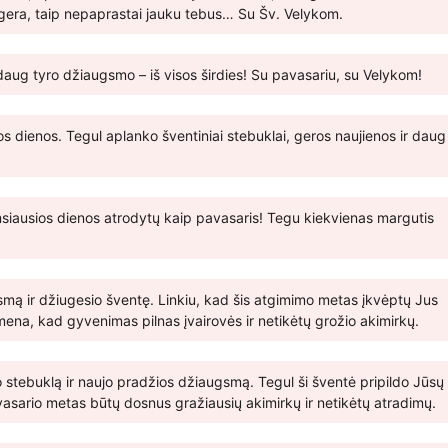
p gera, taip nepaprastai jauku tebus… Su Šv. Velykom.
daug tyro džiaugsmo – iš visos širdies! Su pavasariu, su Velykom!
ios dienos. Tegul aplanko šventiniai stebuklai, geros naujienos ir daug
msiausios dienos atrodytų kaip pavasaris! Tegu kiekvienas margutis
smą ir džiugesio šventę. Linkiu, kad šis atgimimo metas įkvėptų Jus
na, kad gyvenimas pilnas įvairovės ir netikėtų grožio akimirkų.
stebuklą ir naujo pradžios džiaugsmą. Tegul ši šventė pripildo Jūsų
pavasario metas būtų dosnus gražiausių akimirkų ir netikėtų atradimų.