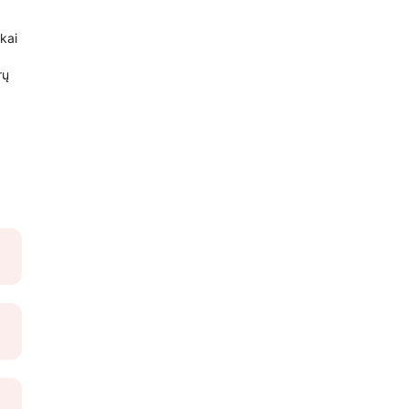
kai
rų