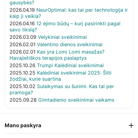
gausybės?
2026.04.19
NeurOptimal: kas tai per technologija ir
kaip ji veikia?
2026.04.16
12 ėjimo būdų – kurį pasirinkti pagal
savo tikslą?
2026.03.09
Velykiniai sveikinimai
2026.02.01
Valentino dienos sveikinimai
2026.02.01
Kas yra Lomi Lomi masažas?
Havajietiškos terapijos paslaptys
2025.10.26
Trumpi Kalėdiniai sveikinimai
2025.10.25
Kalėdiniai sveikinimai 2025: Šilti
žodžiai, kurie suartina
2025.10.02
Sulaikymas su šunimi. Kas tai per
pramoga?
2025.09.28
Gimtadienio sveikinimai vaikams
Mano paskyra