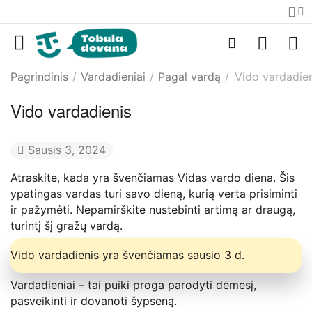
Pagrindinis
/
Vardadieniai
/
Pagal vardą
/
Vido vardadie
Vido vardadienis
Sausis 3, 2024
Atraskite, kada yra švenčiamas Vidas vardo diena. Šis
ypatingas vardas turi savo dieną, kurią verta prisiminti
ir pažymėti. Nepamirškite nustebinti artimą ar draugą,
turintį šį gražų vardą.
Vido vardadienis yra švenčiamas sausio 3 d.
Vardadieniai – tai puiki proga parodyti dėmesį,
pasveikinti ir dovanoti šypseną.