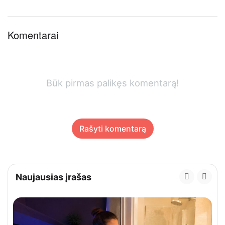
Komentarai
Būk pirmas palikęs komentarą!
Rašyti komentarą
Naujausias įrašas