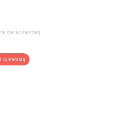
palikęs komentarą!
i komentarą