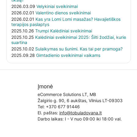
2026.03.09
Velykiniai sveikinimai
2026.02.01
Valentino dienos sveikinimai
2026.02.01
Kas yra Lomi Lomi masažas? Havajietiškos
terapijos paslaptys
2025.10.26
Trumpi Kalėdiniai sveikinimai
2025.10.25
Kalėdiniai sveikinimai 2025: Šilti žodžiai, kurie
suartina
2025.10.02
Sulaikymas su šunimi. Kas tai per pramoga?
2025.09.28
Gimtadienio sveikinimai vaikams
Įmonė
eCommerce Solutions LT, MB
Žalgirio g. 90, 6 aukštas, Vilnius LT-09303
Tel:
+370 677 91446
El. paštas:
info@tobuladovana.lt
Darbo laikas: I - V nuo 09:00 iki 18:00 val.