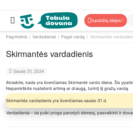
Ispūdžių idėjos
Pagrindinis
Vardadieniai
Pagal vardą
Skirmantės vardadien
/
/
/
Skirmantės vardadienis
Sausis 31, 2024
Atraskite, kada yra švenčiamas Skirmantė vardo diena. Šis ypatinga
Nepamirškite nustebinti artimą ar draugą, turintį šį gražų vardą.
Skirmantės vardadienis yra švenčiamas sausio 31 d.
Vardadieniai – tai puiki proga parodyti dėmesį, pasveikinti ir dov