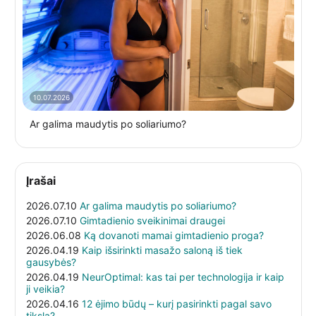
10.07.2026
Ar galima maudytis po soliariumo?
Įrašai
2026.07.10
Ar galima maudytis po soliariumo?
2026.07.10
Gimtadienio sveikinimai draugei
2026.06.08
Ką dovanoti mamai gimtadienio proga?
2026.04.19
Kaip išsirinkti masažo saloną iš tiek
gausybės?
2026.04.19
NeurOptimal: kas tai per technologija ir kaip
ji veikia?
2026.04.16
12 ėjimo būdų – kurį pasirinkti pagal savo
tikslą?