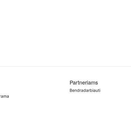
Partneriams
Bendradarbiauti
grama
.