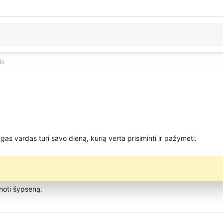
is
s vardas turi savo dieną, kurią verta prisiminti ir pažymėti.
anoti šypseną.