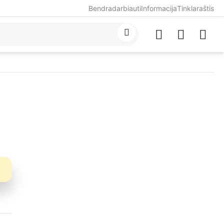
Bendradarbiauti
Informacija
Tinklaraštis