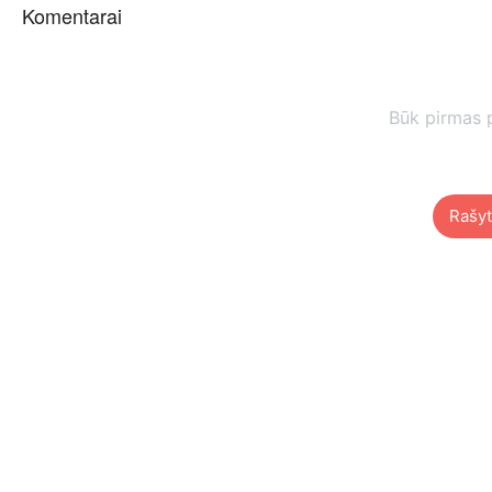
Komentarai
Būk pirmas 
Rašyt