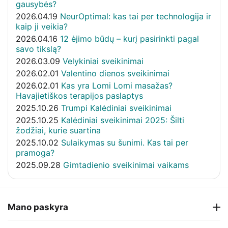
gausybės?
2026.04.19
NeurOptimal: kas tai per technologija ir
kaip ji veikia?
2026.04.16
12 ėjimo būdų – kurį pasirinkti pagal
savo tikslą?
2026.03.09
Velykiniai sveikinimai
2026.02.01
Valentino dienos sveikinimai
2026.02.01
Kas yra Lomi Lomi masažas?
Havajietiškos terapijos paslaptys
2025.10.26
Trumpi Kalėdiniai sveikinimai
2025.10.25
Kalėdiniai sveikinimai 2025: Šilti
žodžiai, kurie suartina
2025.10.02
Sulaikymas su šunimi. Kas tai per
pramoga?
2025.09.28
Gimtadienio sveikinimai vaikams
Mano paskyra