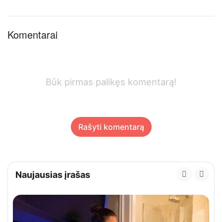
Komentarai
Būk pirmas palikęs komentarą!
Rašyti komentarą
Naujausias įrašas