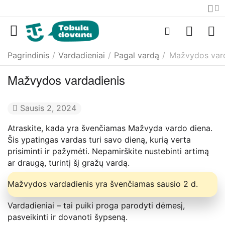
Pagrindinis
/
Vardadieniai
/
Pagal vardą
/
Mažvydos vard
Mažvydos vardadienis
Sausis 2, 2024
Atraskite, kada yra švenčiamas Mažvyda vardo diena.
Šis ypatingas vardas turi savo dieną, kurią verta
prisiminti ir pažymėti. Nepamirškite nustebinti artimą
ar draugą, turintį šį gražų vardą.
Mažvydos vardadienis yra švenčiamas sausio 2 d.
Vardadieniai – tai puiki proga parodyti dėmesį,
pasveikinti ir dovanoti šypseną.