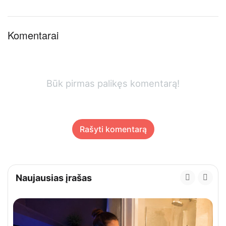
Komentarai
Būk pirmas palikęs komentarą!
Rašyti komentarą
Naujausias įrašas