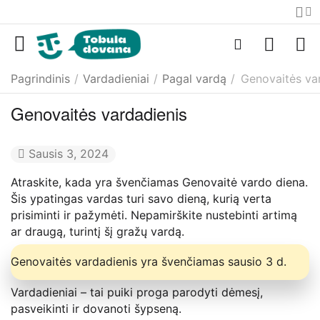
Pagrindinis
/
Vardadieniai
/
Pagal vardą
/
Genovaitės va
Genovaitės vardadienis
Sausis 3, 2024
Atraskite, kada yra švenčiamas Genovaitė vardo diena.
Šis ypatingas vardas turi savo dieną, kurią verta
prisiminti ir pažymėti. Nepamirškite nustebinti artimą
ar draugą, turintį šį gražų vardą.
Genovaitės vardadienis yra švenčiamas sausio 3 d.
Vardadieniai – tai puiki proga parodyti dėmesį,
pasveikinti ir dovanoti šypseną.