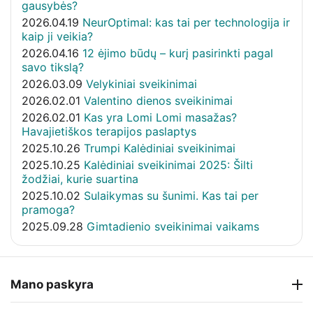
gausybės?
2026.04.19
NeurOptimal: kas tai per technologija ir
kaip ji veikia?
2026.04.16
12 ėjimo būdų – kurį pasirinkti pagal
savo tikslą?
2026.03.09
Velykiniai sveikinimai
2026.02.01
Valentino dienos sveikinimai
2026.02.01
Kas yra Lomi Lomi masažas?
Havajietiškos terapijos paslaptys
2025.10.26
Trumpi Kalėdiniai sveikinimai
2025.10.25
Kalėdiniai sveikinimai 2025: Šilti
žodžiai, kurie suartina
2025.10.02
Sulaikymas su šunimi. Kas tai per
pramoga?
2025.09.28
Gimtadienio sveikinimai vaikams
Mano paskyra