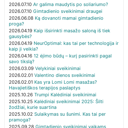
2026.07.10
Ar galima maudytis po soliariumo?
2026.07.10
Gimtadienio sveikinimai draugei
2026.06.08
Ką dovanoti mamai gimtadienio
proga?
2026.04.19
Kaip išsirinkti masažo saloną iš tiek
gausybės?
2026.04.19
NeurOptimal: kas tai per technologija ir
kaip ji veikia?
2026.04.16
12 ėjimo būdų – kurį pasirinkti pagal
savo tikslą?
2026.03.09
Velykiniai sveikinimai
2026.02.01
Valentino dienos sveikinimai
2026.02.01
Kas yra Lomi Lomi masažas?
Havajietiškos terapijos paslaptys
2025.10.26
Trumpi Kalėdiniai sveikinimai
2025.10.25
Kalėdiniai sveikinimai 2025: Šilti
žodžiai, kurie suartina
2025.10.02
Sulaikymas su šunimi. Kas tai per
pramoga?
2025.09.28
Gimtadienio sveikinimai vaikams