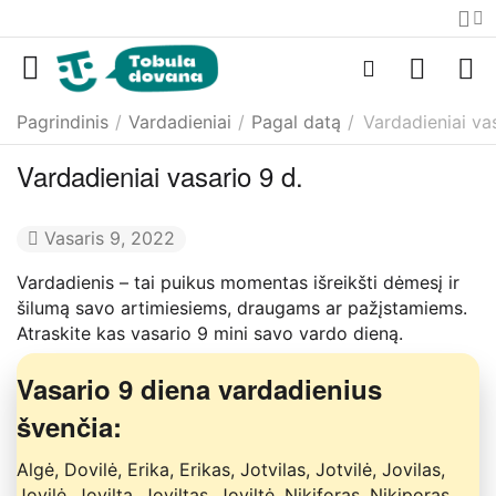
Pagrindinis
/
Vardadieniai
/
Pagal datą
/
Vardadieniai vas
Vardadieniai vasario 9 d.
Vasaris 9, 2022
Vardadienis – tai puikus momentas išreikšti dėmesį ir
šilumą savo artimiesiems, draugams ar pažįstamiems.
Atraskite kas vasario 9 mini savo vardo dieną.
Vasario 9 diena vardadienius
švenčia:
Algė, Dovilė, Erika, Erikas, Jotvilas, Jotvilė, Jovilas,
Jovilė, Jovilta, Joviltas, Joviltė, Nikiforas, Nikiporas.