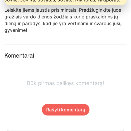
Leiskite jiems jaustis prisimintais. Pradžiuginkite juos
gražiais vardo dienos žodžiais kurie praskaidrins jų
dieną ir parodys, kad jie yra vertinami ir svarbūs jūsų
gyvenime!
Komentarai
Būk pirmas palikęs komentarą!
Rašyti komentarą