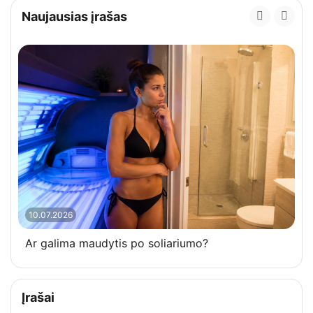
Naujausias įrašas
10.07.2026
Ar galima maudytis po soliariumo?
Įrašai