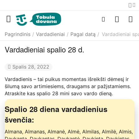
Pagrindinis
/
Vardadieniai
/
Pagal datą
/
Vardadieniai spa
Vardadieniai spalio 28 d.
Spalis 28, 2022
Vardadienis – tai puikus momentas išreikšti dėmesį ir
šilumą savo artimiesiems, draugams ar pažįstamiems.
Atraskite kas spalio 28 mini savo vardo dieną.
Spalio 28 diena vardadienius
švenčia:
Almana, Almanas, Almanė, Almė, Almilas, Almilė, Almis,
Daukanta, Daukantas, Daukantė, Daukinta, Daukintas,