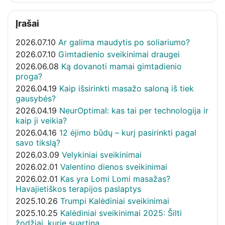
Įrašai
2026.07.10
Ar galima maudytis po soliariumo?
2026.07.10
Gimtadienio sveikinimai draugei
2026.06.08
Ką dovanoti mamai gimtadienio
proga?
2026.04.19
Kaip išsirinkti masažo saloną iš tiek
gausybės?
2026.04.19
NeurOptimal: kas tai per technologija ir
kaip ji veikia?
2026.04.16
12 ėjimo būdų – kurį pasirinkti pagal
savo tikslą?
2026.03.09
Velykiniai sveikinimai
2026.02.01
Valentino dienos sveikinimai
2026.02.01
Kas yra Lomi Lomi masažas?
Havajietiškos terapijos paslaptys
2025.10.26
Trumpi Kalėdiniai sveikinimai
2025.10.25
Kalėdiniai sveikinimai 2025: Šilti
žodžiai, kurie suartina