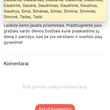
Daukintė, Gaudrė, Gaudrimas, Gaudrimė, Gaudrius,
Gaudrys, Sima, Simanas, Simas, Simona, Simonas,
Simonė, Tadas, Tadė.
Leiskite jiems jaustis prisimintais. Pradžiuginkite juos
gražiais vardo dienos žodžiais kurie praskaidrins jų
dieną ir parodys, kad jie yra vertinami ir svarbūs jūsų
gyvenime!
Komentarai
Būk pirmas palikęs komentarą!
Rašyti komentarą