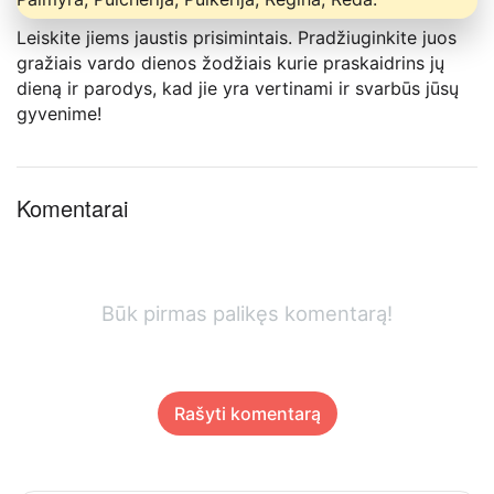
Leiskite jiems jaustis prisimintais. Pradžiuginkite juos
gražiais vardo dienos žodžiais kurie praskaidrins jų
dieną ir parodys, kad jie yra vertinami ir svarbūs jūsų
gyvenime!
Komentarai
Būk pirmas palikęs komentarą!
Rašyti komentarą