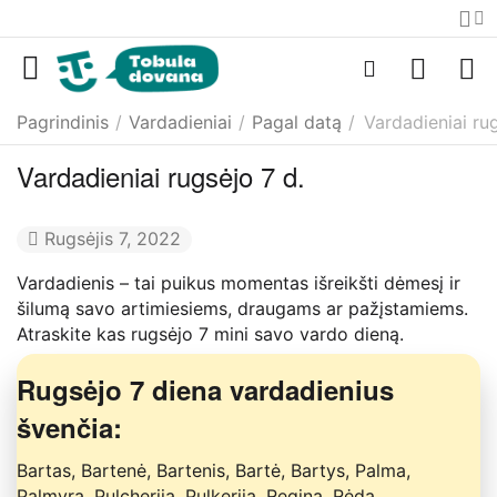
Pagrindinis
/
Vardadieniai
/
Pagal datą
/
Vardadieniai rug
Vardadieniai rugsėjo 7 d.
Rugsėjis 7, 2022
Vardadienis – tai puikus momentas išreikšti dėmesį ir
šilumą savo artimiesiems, draugams ar pažįstamiems.
Atraskite kas rugsėjo 7 mini savo vardo dieną.
Rugsėjo 7 diena vardadienius
švenčia:
Bartas, Bartenė, Bartenis, Bartė, Bartys, Palma,
Palmyra, Pulcherija, Pulkerija, Regina, Rėda.