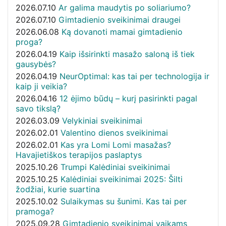
2026.07.10
Ar galima maudytis po soliariumo?
2026.07.10
Gimtadienio sveikinimai draugei
2026.06.08
Ką dovanoti mamai gimtadienio
proga?
2026.04.19
Kaip išsirinkti masažo saloną iš tiek
gausybės?
2026.04.19
NeurOptimal: kas tai per technologija ir
kaip ji veikia?
2026.04.16
12 ėjimo būdų – kurį pasirinkti pagal
savo tikslą?
2026.03.09
Velykiniai sveikinimai
2026.02.01
Valentino dienos sveikinimai
2026.02.01
Kas yra Lomi Lomi masažas?
Havajietiškos terapijos paslaptys
2025.10.26
Trumpi Kalėdiniai sveikinimai
2025.10.25
Kalėdiniai sveikinimai 2025: Šilti
žodžiai, kurie suartina
2025.10.02
Sulaikymas su šunimi. Kas tai per
pramoga?
2025.09.28
Gimtadienio sveikinimai vaikams