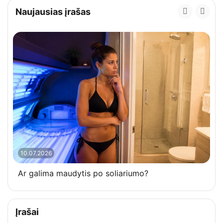
Naujausias įrašas
10.07.2026
Ar galima maudytis po soliariumo?
Įrašai