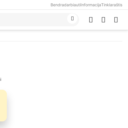
Bendradarbiauti
Informacija
Tinklaraštis
i