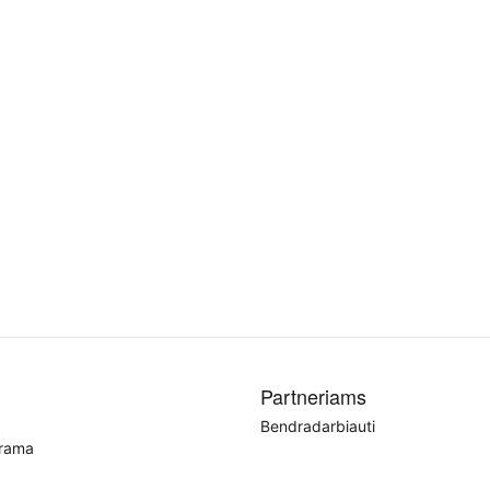
Partneriams
Bendradarbiauti
grama