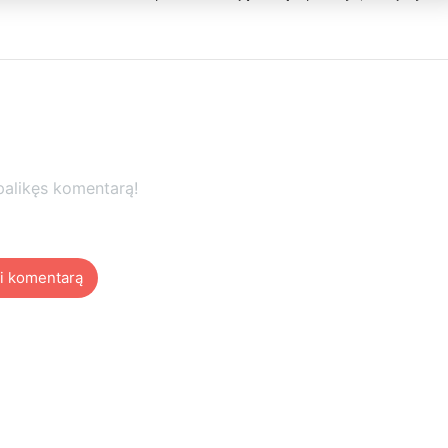
palikęs komentarą!
i komentarą