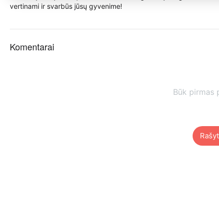
vertinami ir svarbūs jūsų gyvenime!
Komentarai
Būk pirmas 
Rašyt