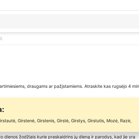
d.
 artimiesiems, draugams ar pažįstamiems. Atraskite kas rugsėjo 4 min
a:
autė, Girstenė, Girstenis, Girstė, Girstys, Girstutis, Mozė, Razė,
rdo dienos žodžiais kurie praskaidrins jų dieną ir parodys, kad jie yra