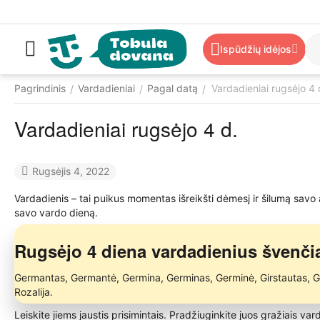
Ispūdžių idėjos
Pagrindinis
Vardadieniai
Pagal datą
Vardadieniai rugsėjo 4 
/
/
/
Vardadieniai rugsėjo 4 d.
Rugsėjis 4, 2022
Vardadienis – tai puikus momentas išreikšti dėmesį ir šilumą savo
savo vardo dieną.
Rugsėjo 4 diena vardadienius švenči
Germantas, Germantė, Germina, Germinas, Germinė, Girstautas, Girst
Rozalija.
Leiskite jiems jaustis prisimintais. Pradžiuginkite juos gražiais va