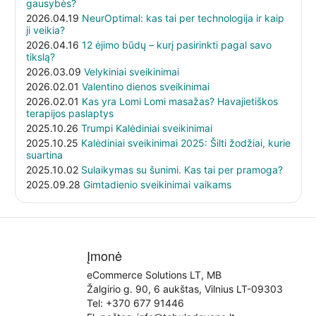
gausybės?
2026.04.19
NeurOptimal: kas tai per technologija ir kaip
ji veikia?
2026.04.16
12 ėjimo būdų – kurį pasirinkti pagal savo
tikslą?
2026.03.09
Velykiniai sveikinimai
2026.02.01
Valentino dienos sveikinimai
2026.02.01
Kas yra Lomi Lomi masažas? Havajietiškos
terapijos paslaptys
2025.10.26
Trumpi Kalėdiniai sveikinimai
2025.10.25
Kalėdiniai sveikinimai 2025: Šilti žodžiai, kurie
suartina
2025.10.02
Sulaikymas su šunimi. Kas tai per pramoga?
2025.09.28
Gimtadienio sveikinimai vaikams
Įmonė
eCommerce Solutions LT, MB
Žalgirio g. 90, 6 aukštas, Vilnius LT-09303
Tel:
+370 677 91446