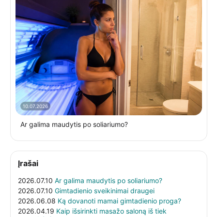
10.07.2026
Ar galima maudytis po soliariumo?
Įrašai
2026.07.10
Ar galima maudytis po soliariumo?
2026.07.10
Gimtadienio sveikinimai draugei
2026.06.08
Ką dovanoti mamai gimtadienio proga?
2026.04.19
Kaip išsirinkti masažo saloną iš tiek