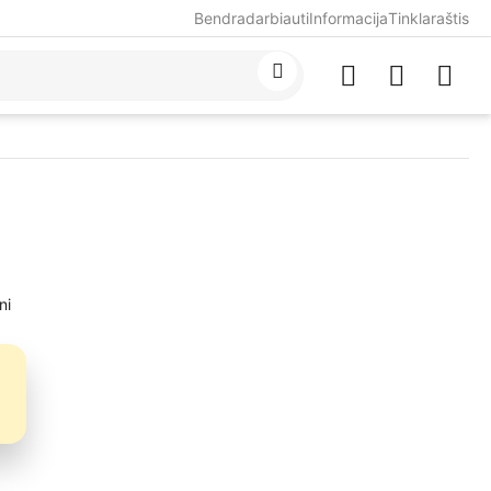
Bendradarbiauti
Informacija
Tinklaraštis
ni