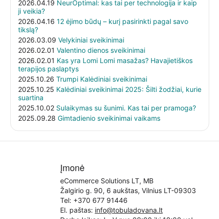
2026.04.19
NeurOptimal: kas tai per technologija ir kaip
ji veikia?
2026.04.16
12 ėjimo būdų – kurį pasirinkti pagal savo
tikslą?
2026.03.09
Velykiniai sveikinimai
2026.02.01
Valentino dienos sveikinimai
2026.02.01
Kas yra Lomi Lomi masažas? Havajietiškos
terapijos paslaptys
2025.10.26
Trumpi Kalėdiniai sveikinimai
2025.10.25
Kalėdiniai sveikinimai 2025: Šilti žodžiai, kurie
suartina
2025.10.02
Sulaikymas su šunimi. Kas tai per pramoga?
2025.09.28
Gimtadienio sveikinimai vaikams
Įmonė
eCommerce Solutions LT, MB
Žalgirio g. 90, 6 aukštas, Vilnius LT-09303
Tel:
+370 677 91446
El. paštas:
info@tobuladovana.lt