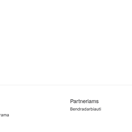
Partneriams
Bendradarbiauti
grama