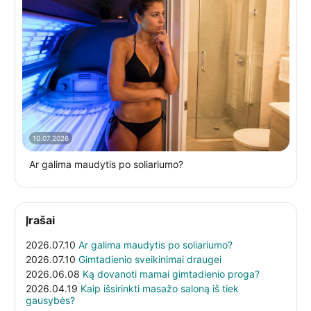
10.07.2026
Ar galima maudytis po soliariumo?
Įrašai
2026.07.10
Ar galima maudytis po soliariumo?
2026.07.10
Gimtadienio sveikinimai draugei
2026.06.08
Ką dovanoti mamai gimtadienio proga?
2026.04.19
Kaip išsirinkti masažo saloną iš tiek
gausybės?