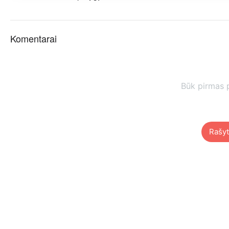
Komentarai
Būk pirmas 
Rašyt