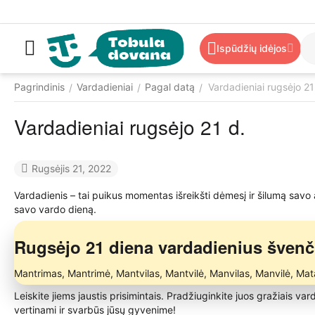
Ispūdžių idėjos
Pagrindinis
Vardadieniai
Pagal datą
Vardadieniai rugsėjo 21
/
/
/
Vardadieniai rugsėjo 21 d.
Rugsėjis 21, 2022
Vardadienis – tai puikus momentas išreikšti dėmesį ir šilumą savo
savo vardo dieną.
Rugsėjo 21 diena vardadienius švenč
Mantrimas, Mantrimė, Mantvilas, Mantvilė, Manvilas, Manvilė, Mat
Leiskite jiems jaustis prisimintais. Pradžiuginkite juos gražiais va
vertinami ir svarbūs jūsų gyvenime!