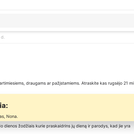
 d.
 artimiesiems, draugams ar pažįstamiems. Atraskite kas rugsėjo 21 mi
ia:
as, Nona.
rdo dienos žodžiais kurie praskaidrins jų dieną ir parodys, kad jie yra