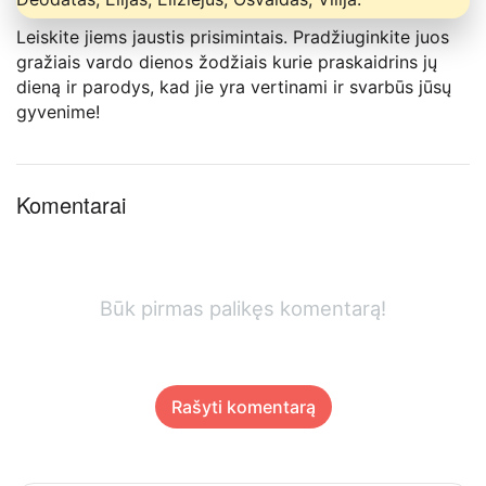
Leiskite jiems jaustis prisimintais. Pradžiuginkite juos
gražiais vardo dienos žodžiais kurie praskaidrins jų
dieną ir parodys, kad jie yra vertinami ir svarbūs jūsų
gyvenime!
Komentarai
Būk pirmas palikęs komentarą!
Rašyti komentarą