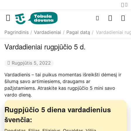
Pagrindinis
/
Vardadieniai
/
Pagal datą
/
Vardadieniai ru
Vardadieniai rugpjūčio 5 d.
Rugpjūtis 5, 2022
Vardadienis – tai puikus momentas išreikšti dėmesį ir
šilumą savo artimiesiems, draugams ar
pažįstamiems. Atraskite kas rugpjūčio 5 mini savo
vardo dieną.
Rugpjūčio 5 diena vardadienius
švenčia:
Deodatas, Elijas, Eliziejus, Osvaldas, Vilija.