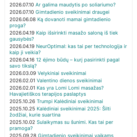
2026.07.10
Ar galima maudytis po soliariumo?
2026.07.10
Gimtadienio sveikinimai draugei
2026.06.08
Ką dovanoti mamai gimtadienio
proga?
2026.04.19
Kaip išsirinkti masažo saloną iš tiek
gausybės?
2026.04.19
NeurOptimal: kas tai per technologija ir
kaip ji veikia?
2026.04.16
12 ėjimo būdų – kurį pasirinkti pagal
savo tikslą?
2026.03.09
Velykiniai sveikinimai
2026.02.01
Valentino dienos sveikinimai
2026.02.01
Kas yra Lomi Lomi masažas?
Havajietiškos terapijos paslaptys
2025.10.26
Trumpi Kalėdiniai sveikinimai
2025.10.25
Kalėdiniai sveikinimai 2025: Šilti
žodžiai, kurie suartina
2025.10.02
Sulaikymas su šunimi. Kas tai per
pramoga?
2025.09.28
Gimtadienio sveikinimai vaikams