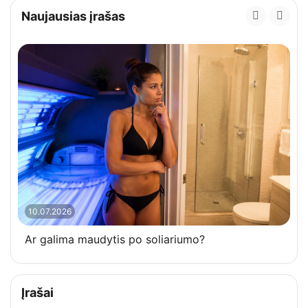
Naujausias įrašas
10.07.2026
Ar galima maudytis po soliariumo?
Įrašai