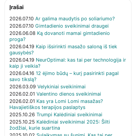
Įrašai
2026.07.10
Ar galima maudytis po soliariumo?
2026.07.10
Gimtadienio sveikinimai draugei
2026.06.08
Ką dovanoti mamai gimtadienio
proga?
2026.04.19
Kaip išsirinkti masažo saloną iš tiek
gausybės?
2026.04.19
NeurOptimal: kas tai per technologija ir
kaip ji veikia?
2026.04.16
12 ėjimo būdų – kurį pasirinkti pagal
savo tikslą?
2026.03.09
Velykiniai sveikinimai
2026.02.01
Valentino dienos sveikinimai
2026.02.01
Kas yra Lomi Lomi masažas?
Havajietiškos terapijos paslaptys
2025.10.26
Trumpi Kalėdiniai sveikinimai
2025.10.25
Kalėdiniai sveikinimai 2025: Šilti
žodžiai, kurie suartina
2025.10.02
Sulaikymas su šunimi. Kas tai per