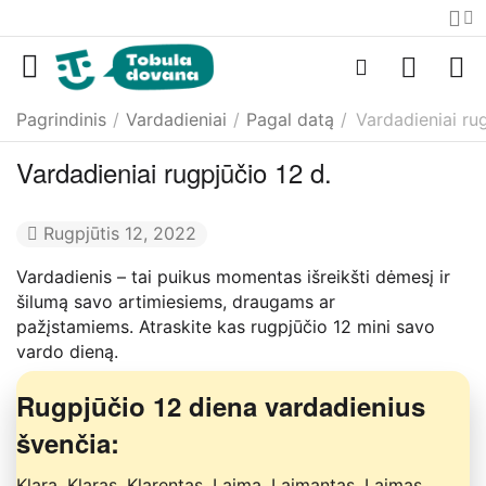
Pagrindinis
/
Vardadieniai
/
Pagal datą
/
Vardadieniai rug
Vardadieniai rugpjūčio 12 d.
Rugpjūtis 12, 2022
Vardadienis – tai puikus momentas išreikšti dėmesį ir
šilumą savo artimiesiems, draugams ar
pažįstamiems. Atraskite kas rugpjūčio 12 mini savo
vardo dieną.
Rugpjūčio 12 diena vardadienius
švenčia:
Klara, Klaras, Klarentas, Laima, Laimantas, Laimas,