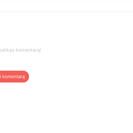
palikęs komentarą!
i komentarą