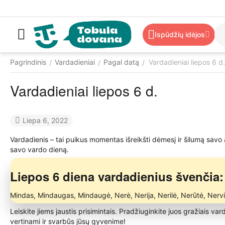
Ispūdžių idėjos
Pagrindinis
Vardadieniai
Pagal datą
Vardadieniai liepos 6 d.
/
/
/
Vardadieniai liepos 6 d.
Liepa 6, 2022
Vardadienis – tai puikus momentas išreikšti dėmesį ir šilumą savo
savo vardo dieną.
Liepos 6 diena vardadienius švenčia:
Mindas, Mindaugas, Mindaugė, Nerė, Nerija, Nerilė, Nerūtė, Nerv
Leiskite jiems jaustis prisimintais. Pradžiuginkite juos gražiais va
vertinami ir svarbūs jūsų gyvenime!