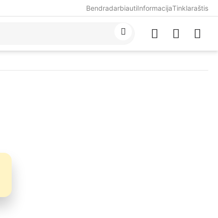
Bendradarbiauti
Informacija
Tinklaraštis