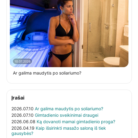
10.07.2026
Ar galima maudytis po soliariumo?
Įrašai
2026.07.10
Ar galima maudytis po soliariumo?
2026.07.10
Gimtadienio sveikinimai draugei
2026.06.08
Ką dovanoti mamai gimtadienio proga?
2026.04.19
Kaip išsirinkti masažo saloną iš tiek
gausybės?