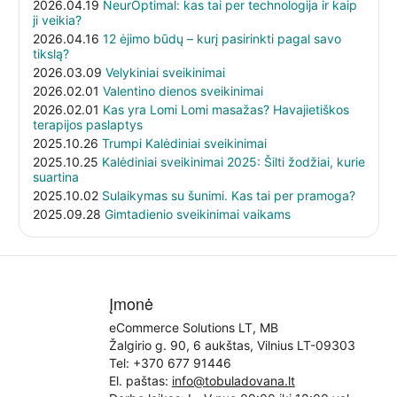
2026.04.19
NeurOptimal: kas tai per technologija ir kaip
ji veikia?
2026.04.16
12 ėjimo būdų – kurį pasirinkti pagal savo
tikslą?
2026.03.09
Velykiniai sveikinimai
2026.02.01
Valentino dienos sveikinimai
2026.02.01
Kas yra Lomi Lomi masažas? Havajietiškos
terapijos paslaptys
2025.10.26
Trumpi Kalėdiniai sveikinimai
2025.10.25
Kalėdiniai sveikinimai 2025: Šilti žodžiai, kurie
suartina
2025.10.02
Sulaikymas su šunimi. Kas tai per pramoga?
2025.09.28
Gimtadienio sveikinimai vaikams
Įmonė
eCommerce Solutions LT, MB
Žalgirio g. 90, 6 aukštas, Vilnius LT-09303
Tel:
+370 677 91446
El. paštas:
info@tobuladovana.lt