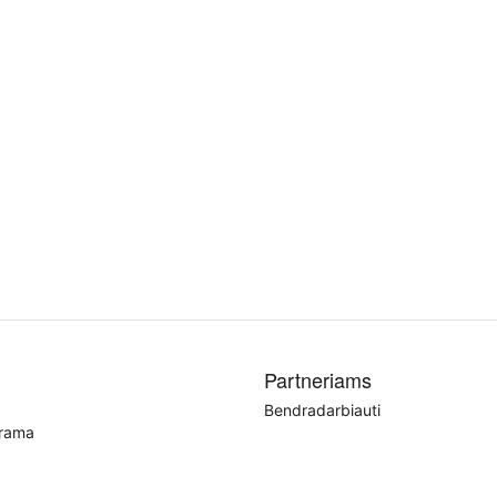
Partneriams
Bendradarbiauti
grama