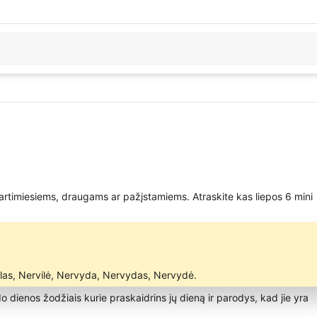
 artimiesiems, draugams ar pažįstamiems. Atraskite kas liepos 6 mini
ilas, Nervilė, Nervyda, Nervydas, Nervydė.
rdo dienos žodžiais kurie praskaidrins jų dieną ir parodys, kad jie yra