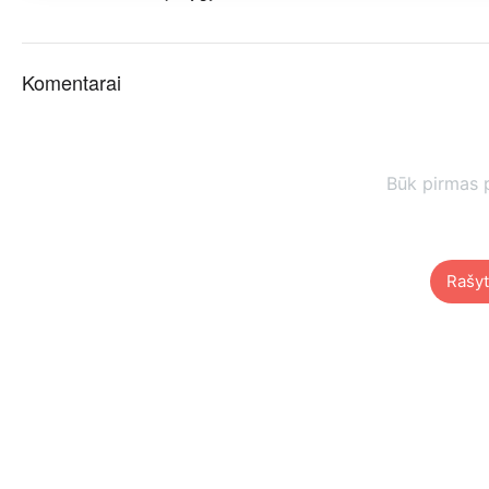
Komentarai
Būk pirmas 
Rašyt