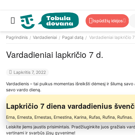
Ispūdžių idėjos
Pagrindinis
Vardadieniai
Pagal datą
Vardadieniai lapkričio 7
/
/
/
Vardadieniai lapkričio 7 d.
Lapkritis 7, 2022
Vardadienis – tai puikus momentas išreikšti dėmesį ir šilumą savo
savo vardo dieną.
Lapkričio 7 diena vardadienius švenč
Erna, Ernesta, Ernestas, Ernestina, Karina, Rufas, Rufina, Rufinas.
Leiskite jiems jaustis prisimintais. Pradžiuginkite juos gražiais va
vertinami ir svarbūs jūsų gyvenime!