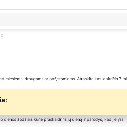
 d.
 artimiesiems, draugams ar pažįstamiems. Atraskite kas lapkričio 7 mi
ia:
rdo dienos žodžiais kurie praskaidrins jų dieną ir parodys, kad jie yra