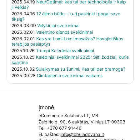
2026.04.19
NeurOptimal: kas tai per technologija ir kaip
ji veikia?
2026.04.16
12 ėjimo būdų – kurį pasirinkti pagal savo
tikslą?
2026.03.09
Velykiniai sveikinimai
2026.02.01
Valentino dienos sveikinimai
2026.02.01
Kas yra Lomi Lomi masažas? Havajietiškos
terapijos paslaptys
2025.10.26
Trumpi Kalėdiniai sveikinimai
2025.10.25
Kalėdiniai sveikinimai 2025: Šilti žodžiai, kurie
suartina
2025.10.02
Sulaikymas su šunimi. Kas tai per pramoga?
2025.09.28
Gimtadienio sveikinimai vaikams
Įmonė
eCommerce Solutions LT, MB
Žalgirio g. 90, 6 aukštas, Vilnius LT-09303
Tel:
+370 677 91446
El. paštas:
info@tobuladovana.lt