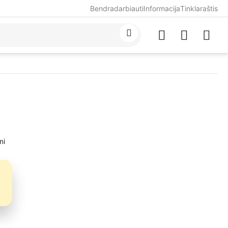
Bendradarbiauti
Informacija
Tinklaraštis
ni