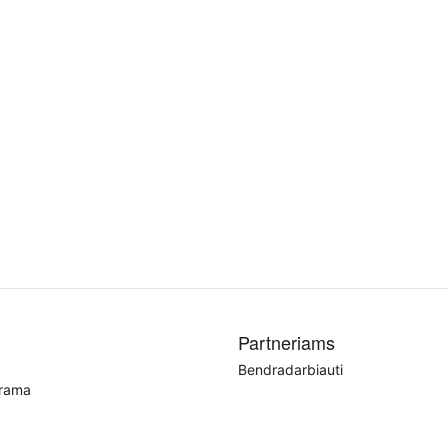
Partneriams
Bendradarbiauti
grama