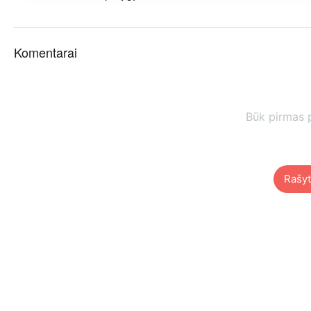
Komentarai
Būk pirmas 
Rašyt