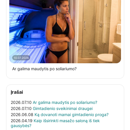
10.07.2026
Ar galima maudytis po soliariumo?
Įrašai
2026.07.10
Ar galima maudytis po soliariumo?
2026.07.10
Gimtadienio sveikinimai draugei
2026.06.08
Ką dovanoti mamai gimtadienio proga?
2026.04.19
Kaip išsirinkti masažo saloną iš tiek
gausybės?