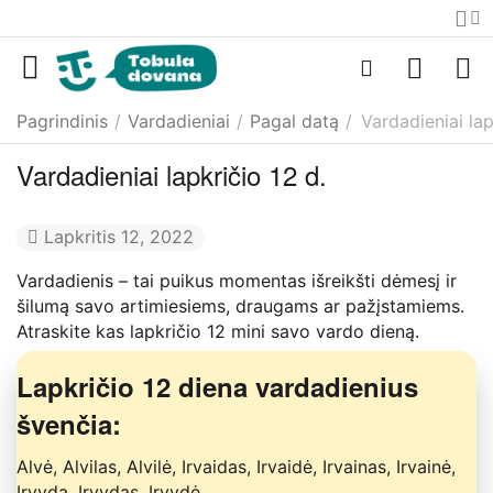
Pagrindinis
/
Vardadieniai
/
Pagal datą
/
Vardadieniai lap
Vardadieniai lapkričio 12 d.
Lapkritis 12, 2022
Vardadienis – tai puikus momentas išreikšti dėmesį ir
šilumą savo artimiesiems, draugams ar pažįstamiems.
Atraskite kas lapkričio 12 mini savo vardo dieną.
Lapkričio 12 diena vardadienius
švenčia:
Alvė, Alvilas, Alvilė, Irvaidas, Irvaidė, Irvainas, Irvainė,
Irvyda, Irvydas, Irvydė.