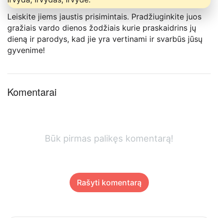
Leiskite jiems jaustis prisimintais. Pradžiuginkite juos
gražiais vardo dienos žodžiais kurie praskaidrins jų
dieną ir parodys, kad jie yra vertinami ir svarbūs jūsų
gyvenime!
Komentarai
Būk pirmas palikęs komentarą!
Rašyti komentarą