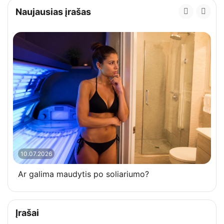
Naujausias įrašas
10.07.2026
Ar galima maudytis po soliariumo?
Įrašai