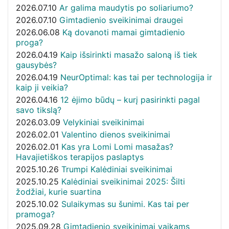
2026.07.10
Ar galima maudytis po soliariumo?
2026.07.10
Gimtadienio sveikinimai draugei
2026.06.08
Ką dovanoti mamai gimtadienio
proga?
2026.04.19
Kaip išsirinkti masažo saloną iš tiek
gausybės?
2026.04.19
NeurOptimal: kas tai per technologija ir
kaip ji veikia?
2026.04.16
12 ėjimo būdų – kurį pasirinkti pagal
savo tikslą?
2026.03.09
Velykiniai sveikinimai
2026.02.01
Valentino dienos sveikinimai
2026.02.01
Kas yra Lomi Lomi masažas?
Havajietiškos terapijos paslaptys
2025.10.26
Trumpi Kalėdiniai sveikinimai
2025.10.25
Kalėdiniai sveikinimai 2025: Šilti
žodžiai, kurie suartina
2025.10.02
Sulaikymas su šunimi. Kas tai per
pramoga?
2025.09.28
Gimtadienio sveikinimai vaikams