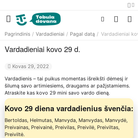
Pagrindinis
/
Vardadieniai
/
Pagal datą
/
Vardadieniai ko
Vardadieniai kovo 29 d.
Kovas 29, 2022
Vardadienis – tai puikus momentas išreikšti dėmesį ir
šilumą savo artimiesiems, draugams ar pažįstamiems.
Atraskite kas kovo 29 mini savo vardo dieną.
Kovo 29 diena vardadienius švenčia:
Bertoldas, Helmutas, Manvyda, Manvydas, Manvydė,
Preivainas, Preivainė, Preivilas, Preivilė, Preiviltas,
Preiviltė.