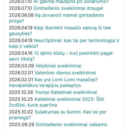
2026.07.10
Ar galima maudytis po soliariumo?
2026.07.10
Gimtadienio sveikinimai draugei
2026.06.08
Ką dovanoti mamai gimtadienio
proga?
2026.04.19
Kaip išsirinkti masažo saloną iš tiek
gausybės?
2026.04.19
NeurOptimal: kas tai per technologija ir
kaip ji veikia?
2026.04.16
12 ėjimo būdų – kurį pasirinkti pagal
savo tikslą?
2026.03.09
Velykiniai sveikinimai
2026.02.01
Valentino dienos sveikinimai
2026.02.01
Kas yra Lomi Lomi masažas?
Havajietiškos terapijos paslaptys
2025.10.26
Trumpi Kalėdiniai sveikinimai
2025.10.25
Kalėdiniai sveikinimai 2025: Šilti
žodžiai, kurie suartina
2025.10.02
Sulaikymas su šunimi. Kas tai per
pramoga?
2025.09.28
Gimtadienio sveikinimai vaikams