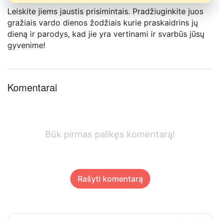
Leiskite jiems jaustis prisimintais. Pradžiuginkite juos
gražiais vardo dienos žodžiais kurie praskaidrins jų
dieną ir parodys, kad jie yra vertinami ir svarbūs jūsų
gyvenime!
Komentarai
Būk pirmas palikęs komentarą!
Rašyti komentarą