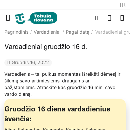
Pagrindinis
/
Vardadieniai
/
Pagal datą
/
Vardadieniai gr
Vardadieniai gruodžio 16 d.
Gruodis 16, 2022
Vardadienis – tai puikus momentas išreikšti dėmesį ir
šilumą savo artimiesiems, draugams ar
pažįstamiems. Atraskite kas gruodžio 16 mini savo
vardo dieną.
Gruodžio 16 diena vardadienius
švenčia:
Alina, Kalmantas, Kalmantė, Kalmina, Kalminas,