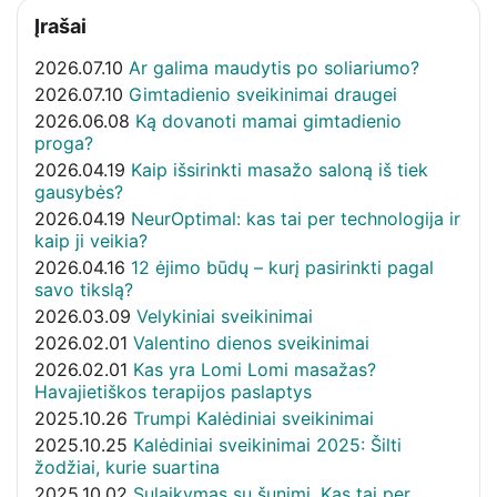
Įrašai
2026.07.10
Ar galima maudytis po soliariumo?
2026.07.10
Gimtadienio sveikinimai draugei
2026.06.08
Ką dovanoti mamai gimtadienio
proga?
2026.04.19
Kaip išsirinkti masažo saloną iš tiek
gausybės?
2026.04.19
NeurOptimal: kas tai per technologija ir
kaip ji veikia?
2026.04.16
12 ėjimo būdų – kurį pasirinkti pagal
savo tikslą?
2026.03.09
Velykiniai sveikinimai
2026.02.01
Valentino dienos sveikinimai
2026.02.01
Kas yra Lomi Lomi masažas?
Havajietiškos terapijos paslaptys
2025.10.26
Trumpi Kalėdiniai sveikinimai
2025.10.25
Kalėdiniai sveikinimai 2025: Šilti
žodžiai, kurie suartina
2025.10.02
Sulaikymas su šunimi. Kas tai per