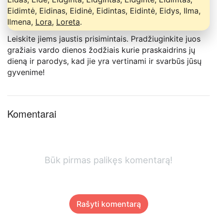
Eidimtė, Eidinas, Eidinė, Eidintas, Eidintė, Eidys, Ilma,
Ilmena,
Lora
,
Loreta
.
Leiskite jiems jaustis prisimintais. Pradžiuginkite juos
gražiais vardo dienos žodžiais kurie praskaidrins jų
dieną ir parodys, kad jie yra vertinami ir svarbūs jūsų
gyvenime!
Komentarai
Būk pirmas palikęs komentarą!
Rašyti komentarą