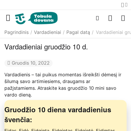
Pagrindinis
/
Vardadieniai
/
Pagal datą
/
Vardadieniai gr
Vardadieniai gruodžio 10 d.
Gruodis 10, 2022
Vardadienis – tai puikus momentas išreikšti dėmesį ir
šilumą savo artimiesiems, draugams ar
pažįstamiems. Atraskite kas gruodžio 10 mini savo
vardo dieną.
Gruodžio 10 diena vardadienius
švenčia:
Eidas, Eidė, Eidginta, Eidgintas, Eidgintė, Eidimtas,