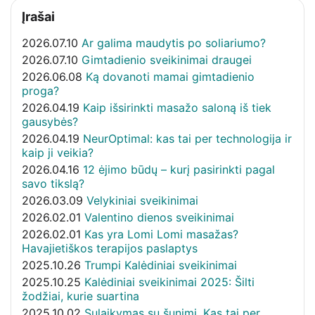
Įrašai
2026.07.10
Ar galima maudytis po soliariumo?
2026.07.10
Gimtadienio sveikinimai draugei
2026.06.08
Ką dovanoti mamai gimtadienio
proga?
2026.04.19
Kaip išsirinkti masažo saloną iš tiek
gausybės?
2026.04.19
NeurOptimal: kas tai per technologija ir
kaip ji veikia?
2026.04.16
12 ėjimo būdų – kurį pasirinkti pagal
savo tikslą?
2026.03.09
Velykiniai sveikinimai
2026.02.01
Valentino dienos sveikinimai
2026.02.01
Kas yra Lomi Lomi masažas?
Havajietiškos terapijos paslaptys
2025.10.26
Trumpi Kalėdiniai sveikinimai
2025.10.25
Kalėdiniai sveikinimai 2025: Šilti
žodžiai, kurie suartina
2025.10.02
Sulaikymas su šunimi. Kas tai per