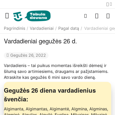
Pagrindinis
/
Vardadieniai
/
Pagal datą
/
Vardadieniai ge
Vardadieniai gegužės 26 d.
Gegužės 26, 2022
Vardadienis – tai puikus momentas išreikšti dėmesį ir
šilumą savo artimiesiems, draugams ar pažįstamiems.
Atraskite kas gegužės 6 mini savo vardo dieną.
Gegužės 26 diena vardadienius
švenčia:
Algimanta, Algimantas, Algimantė, Algmina, Algminas,
Algminė, Algvilas, Algvilė, Evelina, Milvainas, Milvainė,