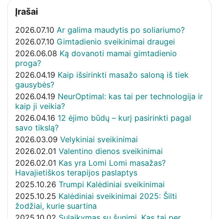
Įrašai
2026.07.10
Ar galima maudytis po soliariumo?
2026.07.10
Gimtadienio sveikinimai draugei
2026.06.08
Ką dovanoti mamai gimtadienio
proga?
2026.04.19
Kaip išsirinkti masažo saloną iš tiek
gausybės?
2026.04.19
NeurOptimal: kas tai per technologija ir
kaip ji veikia?
2026.04.16
12 ėjimo būdų – kurį pasirinkti pagal
savo tikslą?
2026.03.09
Velykiniai sveikinimai
2026.02.01
Valentino dienos sveikinimai
2026.02.01
Kas yra Lomi Lomi masažas?
Havajietiškos terapijos paslaptys
2025.10.26
Trumpi Kalėdiniai sveikinimai
2025.10.25
Kalėdiniai sveikinimai 2025: Šilti
žodžiai, kurie suartina
2025.10.02
Sulaikymas su šunimi. Kas tai per