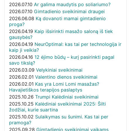
2026.07.10
Ar galima maudytis po soliariumo?
2026.07.10
Gimtadienio sveikinimai draugei
2026.06.08
Ką dovanoti mamai gimtadienio
proga?
2026.04.19
Kaip išsirinkti masažo saloną iš tiek
gausybės?
2026.04.19
NeurOptimal: kas tai per technologija ir
kaip ji veikia?
2026.04.16
12 ėjimo būdų – kurį pasirinkti pagal
savo tikslą?
2026.03.09
Velykiniai sveikinimai
2026.02.01
Valentino dienos sveikinimai
2026.02.01
Kas yra Lomi Lomi masažas?
Havajietiškos terapijos paslaptys
2025.10.26
Trumpi Kalėdiniai sveikinimai
2025.10.25
Kalėdiniai sveikinimai 2025: Šilti
žodžiai, kurie suartina
2025.10.02
Sulaikymas su šunimi. Kas tai per
pramoga?
2025.09.28
Gimtadienio sveikinimai vaikams