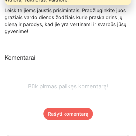
Leiskite jiems jaustis prisimintais. Pradžiuginkite juos
gražiais vardo dienos žodžiais kurie praskaidrins jų
dieną ir parodys, kad jie yra vertinami ir svarbūs jūsų
gyvenime!
Komentarai
Būk pirmas palikęs komentarą!
Rašyti komentarą