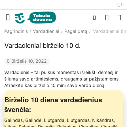
Pagrindinis
/
Vardadieniai
/
Pagal datą
/
Vardadieniai bir
Vardadieniai birželio 10 d.
Birželis 10, 2022
Vardadienis – tai puikus momentas išreikšti dėmesį ir
šilumą savo artimiesiems, draugams ar pažįstamiems.
Atraskite kas birželio 10 mini savo vardo dieną.
Birželio 10 diena vardadienius
švenčia:
Galindas, Galindė, Liutgarda, Liutgardas, Nikandras,
Nikas, Pelagas, Pelagija, Pelagijus, Vingailas, Vingailė,