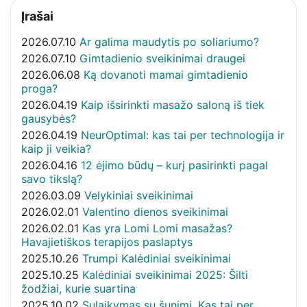
Įrašai
2026.07.10
Ar galima maudytis po soliariumo?
2026.07.10
Gimtadienio sveikinimai draugei
2026.06.08
Ką dovanoti mamai gimtadienio
proga?
2026.04.19
Kaip išsirinkti masažo saloną iš tiek
gausybės?
2026.04.19
NeurOptimal: kas tai per technologija ir
kaip ji veikia?
2026.04.16
12 ėjimo būdų – kurį pasirinkti pagal
savo tikslą?
2026.03.09
Velykiniai sveikinimai
2026.02.01
Valentino dienos sveikinimai
2026.02.01
Kas yra Lomi Lomi masažas?
Havajietiškos terapijos paslaptys
2025.10.26
Trumpi Kalėdiniai sveikinimai
2025.10.25
Kalėdiniai sveikinimai 2025: Šilti
žodžiai, kurie suartina
2025.10.02
Sulaikymas su šunimi. Kas tai per