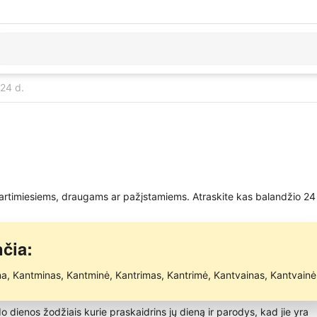
 24 d.
o artimiesiems, draugams ar pažįstamiems. Atraskite kas balandžio 24
čia:
mina, Kantminas, Kantminė, Kantrimas, Kantrimė, Kantvainas, Kantvainė
rdo dienos žodžiais kurie praskaidrins jų dieną ir parodys, kad jie yra