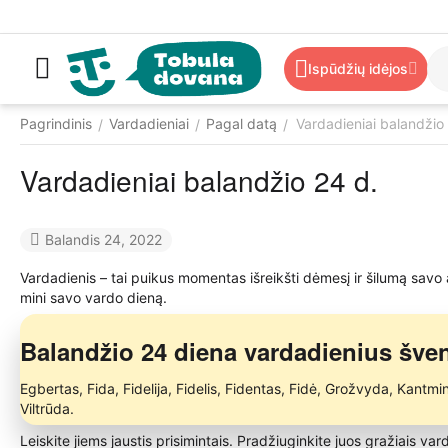
Ispūdžių idėjos
Pagrindinis
Vardadieniai
Pagal datą
Vardadieniai balandžio
/
/
/
Vardadieniai balandžio 24 d.
Balandis 24, 2022
Vardadienis – tai puikus momentas išreikšti dėmesį ir šilumą sav
mini savo vardo dieną.
Balandžio 24 diena vardadienius šven
Egbertas, Fida, Fidelija, Fidelis, Fidentas, Fidė, Grožvyda, Kant
Viltrūda.
Leiskite jiems jaustis prisimintais. Pradžiuginkite juos gražiais va