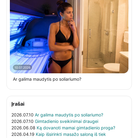
10.07.2026
Ar galima maudytis po soliariumo?
Įrašai
2026.07.10
Ar galima maudytis po soliariumo?
2026.07.10
Gimtadienio sveikinimai draugei
2026.06.08
Ką dovanoti mamai gimtadienio proga?
2026.04.19
Kaip išsirinkti masažo saloną iš tiek