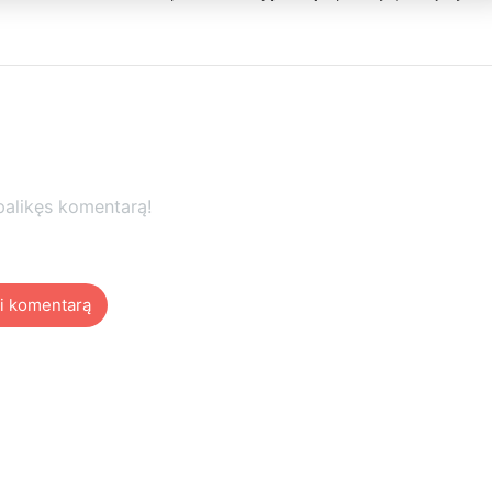
palikęs komentarą!
i komentarą