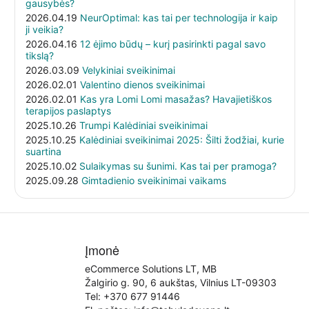
gausybės?
2026.04.19
NeurOptimal: kas tai per technologija ir kaip
ji veikia?
2026.04.16
12 ėjimo būdų – kurį pasirinkti pagal savo
tikslą?
2026.03.09
Velykiniai sveikinimai
2026.02.01
Valentino dienos sveikinimai
2026.02.01
Kas yra Lomi Lomi masažas? Havajietiškos
terapijos paslaptys
2025.10.26
Trumpi Kalėdiniai sveikinimai
2025.10.25
Kalėdiniai sveikinimai 2025: Šilti žodžiai, kurie
suartina
2025.10.02
Sulaikymas su šunimi. Kas tai per pramoga?
2025.09.28
Gimtadienio sveikinimai vaikams
Įmonė
eCommerce Solutions LT, MB
Žalgirio g. 90, 6 aukštas, Vilnius LT-09303
Tel:
+370 677 91446