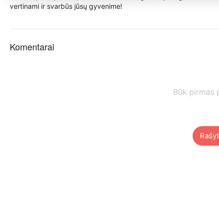
vertinami ir svarbūs jūsų gyvenime!
Komentarai
Būk pirmas 
Rašyt