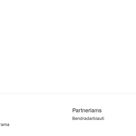
Partneriams
Bendradarbiauti
grama