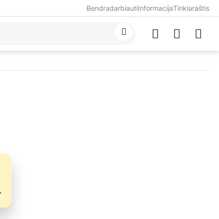
Bendradarbiauti
Informacija
Tinklaraštis
,