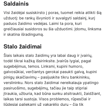
Saldainis
Visi žaidėjai susiskirsto į poras, tuomet reikia atlikti šią
užduotį: be rankų išvynioti ir suvalgyti saldainį, kurį
paduos žaidimo vedėjas. Laimi ta pora, kuri
greičiausiai susidoros su šia užduotimi. Įdomu, linksma
ir skatina išradingumą.
Stalo žaidimai
Šiais laikais stalo žaidimų yra labai daug ir įvairių,
todėl tikrai kažką išsirinksite. Įvairūs lygiai, pagal
sugebėjimus, temos. Linksmi, kupini humoro,
galvosūkiai, verčiantys gerokai pasukti galvą, kupini
pinigų skaičiavimų – pasijuskite tikru bankininku,
verslininku. Nors stalo žaidimai nereikalauja ypatingo
pasiruošimo, sugebėjimų, tačiau jie taip stipriai
įtraukia, užburia, kad būna sunku atsitraukti, žaidžiant,
laikas tarsi sustoja. Visos problemos, rūpesčiai ir
liūdesiai paliekami už vakarėlio durų – čia tik