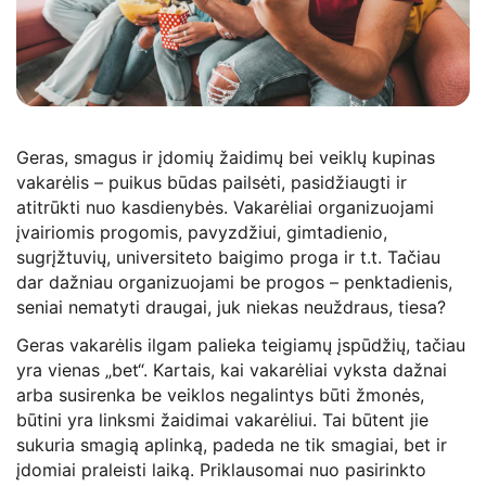
Geras, smagus ir įdomių žaidimų bei veiklų kupinas
vakarėlis – puikus būdas pailsėti, pasidžiaugti ir
atitrūkti nuo kasdienybės. Vakarėliai organizuojami
įvairiomis progomis, pavyzdžiui, gimtadienio,
sugrįžtuvių, universiteto baigimo proga ir t.t. Tačiau
dar dažniau organizuojami be progos – penktadienis,
seniai nematyti draugai, juk niekas neuždraus, tiesa?
Geras vakarėlis ilgam palieka teigiamų įspūdžių, tačiau
yra vienas „bet“. Kartais, kai vakarėliai vyksta dažnai
arba susirenka be veiklos negalintys būti žmonės,
būtini yra linksmi žaidimai vakarėliui. Tai būtent jie
sukuria smagią aplinką, padeda ne tik smagiai, bet ir
įdomiai praleisti laiką. Priklausomai nuo pasirinkto