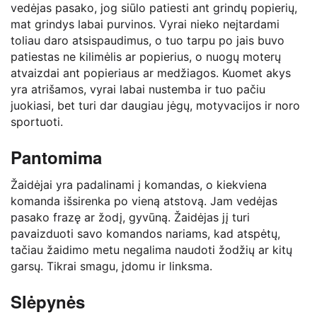
vedėjas pasako, jog siūlo patiesti ant grindų popierių,
mat grindys labai purvinos. Vyrai nieko neįtardami
toliau daro atsispaudimus, o tuo tarpu po jais buvo
patiestas ne kilimėlis ar popierius, o nuogų moterų
atvaizdai ant popieriaus ar medžiagos. Kuomet akys
yra atrišamos, vyrai labai nustemba ir tuo pačiu
juokiasi, bet turi dar daugiau jėgų, motyvacijos ir noro
sportuoti.
Pantomima
Žaidėjai yra padalinami į komandas, o kiekviena
komanda išsirenka po vieną atstovą. Jam vedėjas
pasako frazę ar žodį, gyvūną. Žaidėjas jį turi
pavaizduoti savo komandos nariams, kad atspėtų,
tačiau žaidimo metu negalima naudoti žodžių ar kitų
garsų. Tikrai smagu, įdomu ir linksma.
Slėpynės