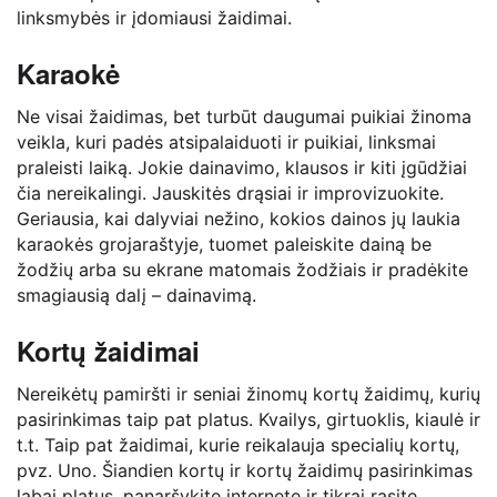
linksmybės ir įdomiausi žaidimai.
Karaokė
Ne visai žaidimas, bet turbūt daugumai puikiai žinoma
veikla, kuri padės atsipalaiduoti ir puikiai, linksmai
praleisti laiką. Jokie dainavimo, klausos ir kiti įgūdžiai
čia nereikalingi. Jauskitės drąsiai ir improvizuokite.
Geriausia, kai dalyviai nežino, kokios dainos jų laukia
karaokės grojaraštyje, tuomet paleiskite dainą be
žodžių arba su ekrane matomais žodžiais ir pradėkite
smagiausią dalį – dainavimą.
Kortų žaidimai
Nereikėtų pamiršti ir seniai žinomų kortų žaidimų, kurių
pasirinkimas taip pat platus. Kvailys, girtuoklis, kiaulė ir
t.t. Taip pat žaidimai, kurie reikalauja specialių kortų,
pvz. Uno. Šiandien kortų ir kortų žaidimų pasirinkimas
labai platus, panaršykite internete ir tikrai rasite