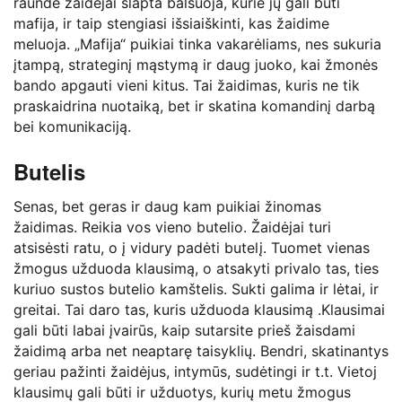
raunde žaidėjai slapta balsuoja, kurie jų gali būti
mafija, ir taip stengiasi išsiaiškinti, kas žaidime
meluoja. „Mafija“ puikiai tinka vakarėliams, nes sukuria
įtampą, strateginį mąstymą ir daug juoko, kai žmonės
bando apgauti vieni kitus. Tai žaidimas, kuris ne tik
praskaidrina nuotaiką, bet ir skatina komandinį darbą
bei komunikaciją.
Butelis
Senas, bet geras ir daug kam puikiai žinomas
žaidimas. Reikia vos vieno butelio. Žaidėjai turi
atsisėsti ratu, o į vidury padėti butelį. Tuomet vienas
žmogus užduoda klausimą, o atsakyti privalo tas, ties
kuriuo sustos butelio kamštelis. Sukti galima ir lėtai, ir
greitai. Tai daro tas, kuris užduoda klausimą .Klausimai
gali būti labai įvairūs, kaip sutarsite prieš žaisdami
žaidimą arba net neaptarę taisyklių. Bendri, skatinantys
geriau pažinti žaidėjus, intymūs, sudėtingi ir t.t. Vietoj
klausimų gali būti ir užduotys, kurių metu žmogus