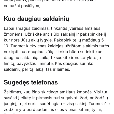
nemažai pasiūlymų.
Kuo daugiau saldainių
Labai smagus žaidimas, tinkantis įvairaus amžiaus
žmonėms. Užriškite ant siūlo saldainį ir pakabinkite jį
kur nors Jūsų akių lygyje. Pakabinkite jų maždaug 5-
10. Tuomet kiekvienas žaidėjas užrištomis akimis turės
nukirpti kuo daugiau siūlų ir tokiu būdu surinkti kuo
daugiau saldainių. Laiką fiksuokite ir nustatykite jo
limitą, pavyzdžiui, minutė. Kas daugiau surinks
saldainių per tą laiką, tas ir laimės.
Sugedęs telefonas
Žaidimas, kurį žino skirtingo amžiaus žmonės. Visi turi
susėsti į eilutę ir pirmasis turi sugalvoti žodį ar žodžių
junginį, o jei norisi sudėtingiau – visą sakinį. Tuomet šie
žodžiai yra perduodami iš eilės vienas kitam, tyliai,