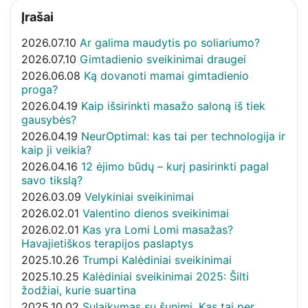
Įrašai
2026.07.10
Ar galima maudytis po soliariumo?
2026.07.10
Gimtadienio sveikinimai draugei
2026.06.08
Ką dovanoti mamai gimtadienio
proga?
2026.04.19
Kaip išsirinkti masažo saloną iš tiek
gausybės?
2026.04.19
NeurOptimal: kas tai per technologija ir
kaip ji veikia?
2026.04.16
12 ėjimo būdų – kurį pasirinkti pagal
savo tikslą?
2026.03.09
Velykiniai sveikinimai
2026.02.01
Valentino dienos sveikinimai
2026.02.01
Kas yra Lomi Lomi masažas?
Havajietiškos terapijos paslaptys
2025.10.26
Trumpi Kalėdiniai sveikinimai
2025.10.25
Kalėdiniai sveikinimai 2025: Šilti
žodžiai, kurie suartina
2025.10.02
Sulaikymas su šunimi. Kas tai per