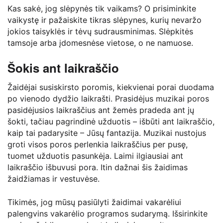
Kas sakė, jog slėpynės tik vaikams? O prisiminkite
vaikystę ir pažaiskite tikras slėpynes, kurių nevaržo
jokios taisyklės ir tėvų sudrausminimas. Slėpkitės
tamsoje arba įdomesnėse vietose, o ne namuose.
Šokis ant laikraščio
Žaidėjai susiskirsto poromis, kiekvienai porai duodama
po vienodo dydžio laikrašti. Prasidėjus muzikai poros
pasidėjusios laikraščius ant žemės pradeda ant jų
šokti, tačiau pagrindinė užduotis – išbūti ant laikraščio,
kaip tai padarysite – Jūsų fantazija. Muzikai nustojus
groti visos poros perlenkia laikraščius per pusę,
tuomet užduotis pasunkėja. Laimi ilgiausiai ant
laikraščio išbuvusi pora. Itin dažnai šis žaidimas
žaidžiamas ir vestuvėse.
Tikimės, jog mūsų pasiūlyti žaidimai vakarėliui
palengvins vakarėlio programos sudarymą. Išsirinkite