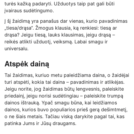
turės kažką padaryti. Užduotys taip pat gali būti
įvairaus sudėtingumo.
Į šį žaidimą yra panašus dar vienas, kurio pavadinimas
„tiesa/drąsa“. Žmogus klausia, ką renkiesi: tiesą ar
drąsa? Jeigu tiesą, lauks klausimas, jeigu drąsą –
reikės atlikti užduotį, veiksmą. Labai smagu ir
universalu.
Atspėk dainą
Tai žaidimas, kuriuo metu paleidžiama daina, o žaidėjai
turi atspėti, kokia tai daina – pavadinimas ir atlikėjas.
Jeigu norite, jog žaidimas būtų lengvesnis, paleiskite
priedainį, jeigu norisi sudėtingiau – paleiskite trumpą
dainos ištrauką. Ypač smagu būna, kai leidžiamos
dainos, kurios buvo populiarios prieš gerą dešimtmetį,
o ne šiais metais. Tačiau viską darykite pagal tai, kas
patinka Jums ir Jūsų draugams.