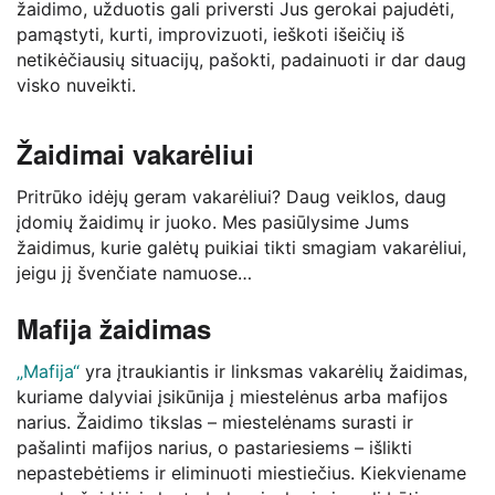
žaidimo, užduotis gali priversti Jus gerokai pajudėti,
pamąstyti, kurti, improvizuoti, ieškoti išeičių iš
netikėčiausių situacijų, pašokti, padainuoti ir dar daug
visko nuveikti.
Žaidimai vakarėliui
Pritrūko idėjų geram vakarėliui? Daug veiklos, daug
įdomių žaidimų ir juoko. Mes pasiūlysime Jums
žaidimus, kurie galėtų puikiai tikti smagiam vakarėliui,
jeigu jį švenčiate namuose…
Mafija žaidimas
„Mafija“
yra įtraukiantis ir linksmas vakarėlių žaidimas,
kuriame dalyviai įsikūnija į miestelėnus arba mafijos
narius. Žaidimo tikslas – miestelėnams surasti ir
pašalinti mafijos narius, o pastariesiems – išlikti
nepastebėtiems ir eliminuoti miestiečius. Kiekviename