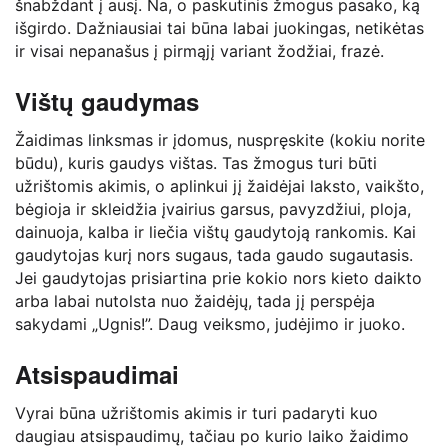
šnabždant į ausį. Na, o paskutinis žmogus pasako, ką
išgirdo. Dažniausiai tai būna labai juokingas, netikėtas
ir visai nepanašus į pirmąjį variant žodžiai, frazė.
Vištų gaudymas
Žaidimas linksmas ir įdomus, nuspręskite (kokiu norite
būdu), kuris gaudys vištas. Tas žmogus turi būti
užrištomis akimis, o aplinkui jį žaidėjai laksto, vaikšto,
bėgioja ir skleidžia įvairius garsus, pavyzdžiui, ploja,
dainuoja, kalba ir liečia vištų gaudytoją rankomis. Kai
gaudytojas kurį nors sugaus, tada gaudo sugautasis.
Jei gaudytojas prisiartina prie kokio nors kieto daikto
arba labai nutolsta nuo žaidėjų, tada jį perspėja
sakydami „Ugnis!”. Daug veiksmo, judėjimo ir juoko.
Atsispaudimai
Vyrai būna užrištomis akimis ir turi padaryti kuo
daugiau atsispaudimų, tačiau po kurio laiko žaidimo