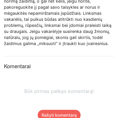
norimą žaidimą, o gal net kelis, jeigu norite,
pakoreguokite jį pagal savo taisykles ar norus ir
mėgaukitės nepamirštamais įspūdžiais. Linksmas
vakarėlis, tai puikus būdas atitrūkti nuo kasdienių
problemų, rūpesčių, linksmai bei įdomiai praleisti laiką
su draugais. Jeigu vakarėlyje susirenka daug žmonių,
natūralu, jog jų pomėgiai, skonis gali skirtis, todėl
žaidimus galima „miksuoti“ ir įtraukti kuo įvairesnius.
Komentarai
Būk pirmas palikęs komentarą!
Rašyti komentarą