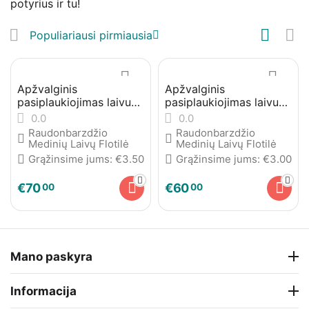
potyrius ir tu!
Populiariausi pirmiausia
Apžvalginis
Apžvalginis
pasiplaukiojimas laivu
pasiplaukiojimas laivu
„Liudvikas“ Nemuno
„Albatros“ Nemuno
0.0
0.0
kilpomis
kilpomis
Raudonbarzdžio
Raudonbarzdžio
Medinių Laivų Flotilė
Medinių Laivų Flotilė
Grąžinsime jums:
€
3.50
Grąžinsime jums:
€
3.00
€
70
€
60
00
00
Mano paskyra
Informacija