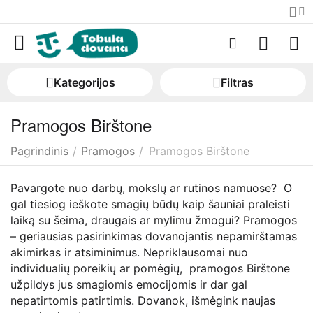
Kategorijos
Filtras
Pramogos Birštone
Pagrindinis
/
Pramogos
/
Pramogos Birštone
Pavargote nuo darbų, mokslų ar rutinos namuose? O
gal tiesiog ieškote smagių būdų kaip šauniai praleisti
laiką su šeima, draugais ar mylimu žmogui? Pramogos
– geriausias pasirinkimas dovanojantis nepamirštamas
akimirkas ir atsiminimus. Nepriklausomai nuo
individualių poreikių ar pomėgių, pramogos Birštone
užpildys jus smagiomis emocijomis ir dar gal
nepatirtomis patirtimis. Dovanok, išmėgink naujas