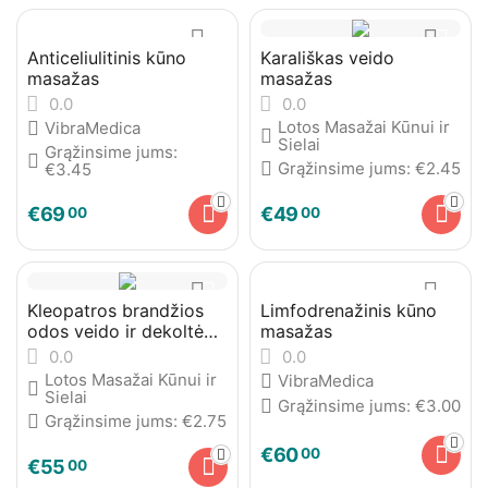
Anticeliulitinis kūno
Karališkas veido
masažas
masažas
0.0
0.0
Lotos Masažai Kūnui ir
VibraMedica
Sielai
Grąžinsime jums:
Grąžinsime jums:
€
2.45
€
3.45
€
69
€
49
00
00
Kleopatros brandžios
Limfodrenažinis kūno
odos veido ir dekoltė
masažas
masažas
0.0
0.0
Lotos Masažai Kūnui ir
VibraMedica
Sielai
Grąžinsime jums:
€
3.00
Grąžinsime jums:
€
2.75
€
60
00
€
55
00