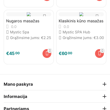
Nugaros masažas
Klasikinis kūno masažas
0.0
0.0
Mystic Spa
Mystic SPA Hub
Grąžinsime jums:
€
2.25
Grąžinsime jums:
€
3.00
€
45
€
60
00
00
Mano paskyra
Informacija
Partneriams