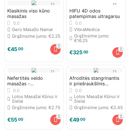
Klasikinis viso kūno
HIFU 4D odos
masažas
patempimas ultragarsu
0.0
0.0
Gero Masažo Namai
VibraMedica
Grąžinsime jums:
Grąžinsime jums:
€
2.25
€
16.25
€
45
00
€
325
00
Nefertitės veido
Afroditės stangrinantis
masažas -
ir priešraukšlinis
modeliuojantis veidą,
masažas
0.0
0.0
kaklą ir dekoltė
Lotos Masažai Kūnui ir
Lotos Masažai Kūnui ir
Sielai
Sielai
Grąžinsime jums:
€
2.75
Grąžinsime jums:
€
2.45
€
55
€
49
00
00