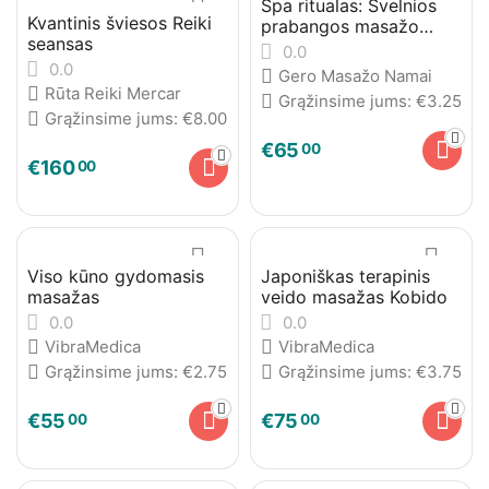
Spa ritualas: Švelnios
Kvantinis šviesos Reiki
prabangos masažo
seansas
ritualas su šilku
0.0
0.0
Gero Masažo Namai
Rūta Reiki Mercar
Grąžinsime jums:
€
3.25
Grąžinsime jums:
€
8.00
€
65
00
€
160
00
Viso kūno gydomasis
Japoniškas terapinis
masažas
veido masažas Kobido
0.0
0.0
VibraMedica
VibraMedica
Grąžinsime jums:
€
2.75
Grąžinsime jums:
€
3.75
€
55
€
75
00
00