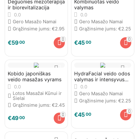
Deguonies mezoterapija
Kombinuotas veido
ir biorevitalizacija
valymas
0.0
0.0
Gero Masažo Namai
Gero Masažo Namai
Grąžinsime jums:
€
2.95
Grąžinsime jums:
€
2.25
€
59
€
45
00
00
Kobido japoniškas
HydraFacial veido odos
veido masažas vyrams
valymas ir intensyvus
drėkinimas
0.0
0.0
Lotos Masažai Kūnui ir
Gero Masažo Namai
Sielai
Grąžinsime jums:
€
2.25
Grąžinsime jums:
€
2.45
€
45
00
€
49
00