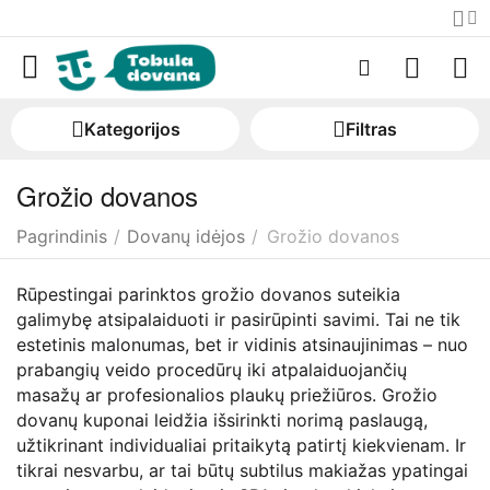
Kategorijos
Filtras
Grožio dovanos
Pagrindinis
/
Dovanų idėjos
/
Grožio dovanos
Rūpestingai parinktos grožio dovanos suteikia
galimybę atsipalaiduoti ir pasirūpinti savimi. Tai ne tik
estetinis malonumas, bet ir vidinis atsinaujinimas – nuo
prabangių veido procedūrų iki atpalaiduojančių
masažų ar profesionalios plaukų priežiūros. Grožio
dovanų kuponai leidžia išsirinkti norimą paslaugą,
užtikrinant individualiai pritaikytą patirtį kiekvienam. Ir
tikrai nesvarbu, ar tai būtų subtilus makiažas ypatingai