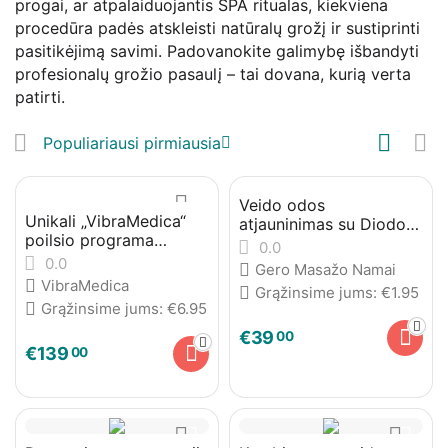
progai, ar atpalaiduojantis SPA ritualas, kiekviena
procedūra padės atskleisti natūralų grožį ir sustiprinti
pasitikėjimą savimi. Padovanokite galimybę išbandyti
profesionalų grožio pasaulį – tai dovana, kurią verta
patirti.
Populiariausi pirmiausia
Veido odos
Unikali „VibraMedica“
atjauninimas su Diodo
poilsio programa
lazeriu
0.0
dviems
0.0
Gero Masažo Namai
VibraMedica
Grąžinsime jums:
€
1.95
Grąžinsime jums:
€
6.95
€
39
00
€
139
00