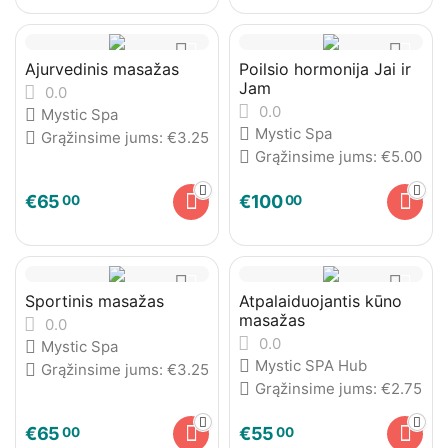
Ajurvedinis masažas
Poilsio hormonija Jai ir
Jam
0.0
0.0
Mystic Spa
Mystic Spa
Grąžinsime jums:
€
3.25
Grąžinsime jums:
€
5.00
€
65
€
100
00
00
Sportinis masažas
Atpalaiduojantis kūno
masažas
0.0
0.0
Mystic Spa
Mystic SPA Hub
Grąžinsime jums:
€
3.25
Grąžinsime jums:
€
2.75
€
65
€
55
00
00