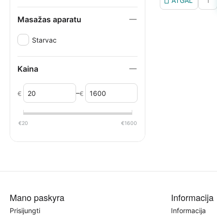
ATGAL
1
Masažas aparatu
Starvac
Kaina
–
€
€
€
20
€
1600
Mano paskyra
Informacija
Prisijungti
Informacija