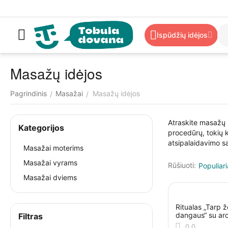
Ispūdžių idėjos
Masažų idėjos
Pagrindinis
Masažai
Masažų idėjos
/
/
Atraskite masažų i
Kategorijos
procedūrų, tokių 
atsipalaidavimo sa
Masažai moterims
Masažai vyrams
Rūšiuoti:
Populiari
Masažai dviems
Ritualas „Tarp ž
dangaus“ su ar
Filtras
0.0