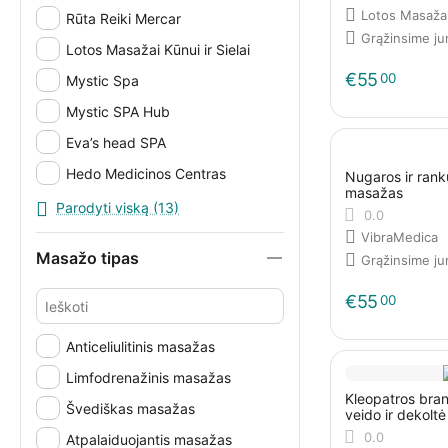
Lotos Masažai 
Rūta Reiki Mercar
Grąžinsime j
Lotos Masažai Kūnui ir Sielai
€
55
00
Mystic Spa
Mystic SPA Hub
Eva’s head SPA
Hedo Medicinos Centras
Nugaros ir ran
masažas
Effectus Klinika
Parodyti viską (13)
0.0
Lazer House
VibraMedica
Masažo tipas
Grąžinsime j
Qi Anmo
€
55
00
Anticeliulitinis masažas
Limfodrenažinis masažas
Kleopatros bra
Švediškas masažas
veido ir dekolt
0.0
Atpalaiduojantis masažas