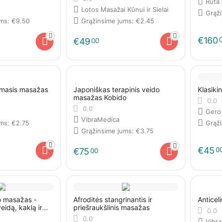
Rūta 
Lotos Masažai Kūnui ir Sielai
Grąž
ums:
€
9.50
Grąžinsime jums:
€
2.45
€
160
€
49
00
omasis masažas
Japoniškas terapinis veido
Klasiki
masažas Kobido
0.0
0.0
Gero
VibraMedica
ums:
€
2.75
Grąž
Grąžinsime jums:
€
3.75
€
45
0
€
75
00
o masažas -
Afroditės stangrinantis ir
Anticel
eidą, kaklą ir
priešraukšlinis masažas
0.0
0.0
Vibr