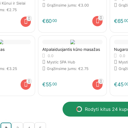
Kūnui ir Sielai
Grąžinsime jums:
€
3.00
Grąž
ums:
€
2.75
€
60
€
65
00
0
žas
Atpalaiduojantis kūno masažas
Nugaro
0.0
0.0
Mystic SPA Hub
Myst
ums:
€
3.25
Grąžinsime jums:
€
2.75
Grąž
€
55
€
45
00
0
Rodyti kitus 24 ku