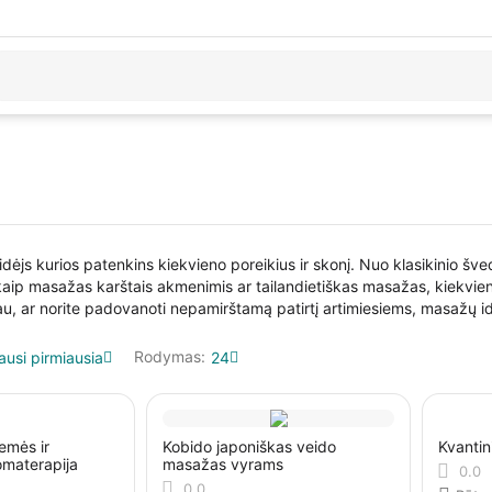
dėjs kurios patenkins kiekvieno poreikius ir skonį. Nuo klasikinio šv
kaip masažas karštais akmenimis ar tailandietiškas masažas, kiekvien
u, ar norite padovanoti nepamirštamą patirtį artimiesiems, masažų id
Rodymas:
ausi pirmiausia
24
emės ir
Kobido japoniškas veido
Kvantin
omaterapija
masažas vyrams
0.0
0.0