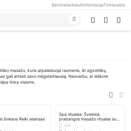
Bendradarbiauti
Informacija
Tinklaraštis
ediško masažo, kuris atpalaiduoja raumenis, iki egzotiškų
as gali atrasti savo mėgstamiausią. Nesvarbu, ar ieškote
ėjos tinka visiems.
Spa ritualas: Švelnios
is šviesos Reiki seansas
prabangos masažo ritualas su
šilku
0.0