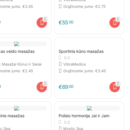
insime jums:
€
3.45
Grąžinsime jums:
€
2.75
€
55
0
00
kas veido masažas
Sportinis kūno masažas
0.0
 Masažai Kūnui ir Sielai
VibraMedica
insime jums:
€
2.45
Grąžinsime jums:
€
3.45
€
69
0
00
inis masažas
Poilsio hormonija Jai ir Jam
0.0
ic Spa
Mystic Spa