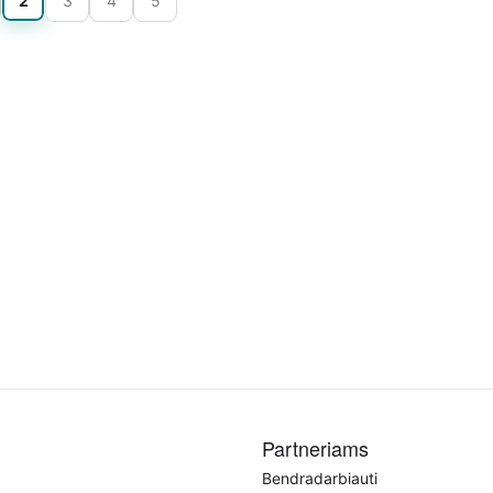
2
3
4
5
Partneriams
Bendradarbiauti