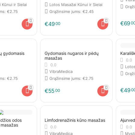
Kūnui ir Sielai
Lotos Masažai Kūnui ir Sielai
Grąž
ums:
€
2.75
Grąžinsime jums:
€
2.45
€
69
0
€
49
00
kų gydomasis
Gydomasis nugaros ir pėdų
Karališ
masažas
0.0
0.0
Lotos
VibraMedica
Grąž
ums:
€
2.75
Grąžinsime jums:
€
2.75
€
49
0
€
55
00
ndžios odos
Limfodrenažinis kūno masažas
Ajurved
ė masažas
0.0
0.0
VibraMedica
Myst