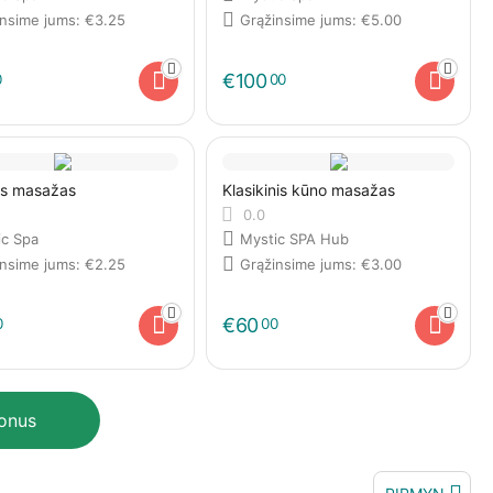
insime jums:
€
3.25
Grąžinsime jums:
€
5.00
€
100
0
00
s masažas
Klasikinis kūno masažas
0.0
ic Spa
Mystic SPA Hub
insime jums:
€
2.25
Grąžinsime jums:
€
3.00
€
60
0
00
ponus