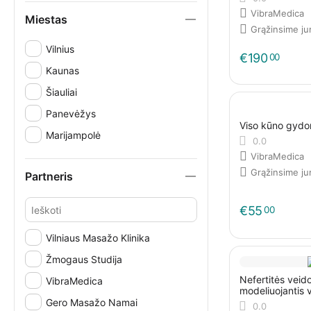
VibraMedica
Miestas
Grąžinsime j
Vilnius
€
190
00
Kaunas
Šiauliai
Panevėžys
Viso kūno gyd
Marijampolė
0.0
VibraMedica
Grąžinsime j
Partneris
€
55
00
Vilniaus Masažo Klinika
Žmogaus Studija
Nefertitės veid
VibraMedica
modeliuojantis v
dekoltė
Gero Masažo Namai
0.0