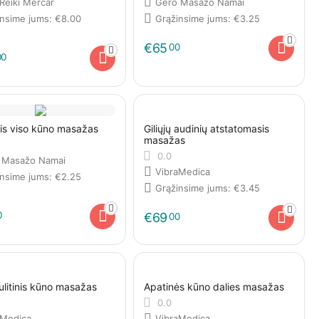
Reiki Mercar
Gero Masažo Namai
insime jums:
€
8.00
Grąžinsime jums:
€
3.25
€
65
00
00
nis viso kūno masažas
Giliųjų audinių atstatomasis
masažas
0.0
 Masažo Namai
VibraMedica
insime jums:
€
2.25
Grąžinsime jums:
€
3.45
0
€
69
00
iulitinis kūno masažas
Apatinės kūno dalies masažas
0.0
aMedica
VibraMedica