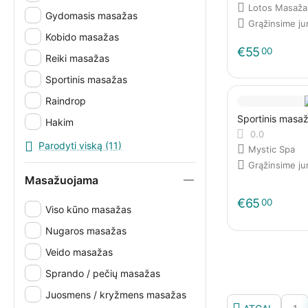
Lotos Masažai 
Gydomasis masažas
Grąžinsime j
Kobido masažas
€
55
00
Reiki masažas
Sportinis masažas
Raindrop
Sportinis masa
Hakim
0.0
Presoterapija
Parodyti viską (11)
Mystic Spa
Grąžinsime j
Masažuojama
€
65
00
Viso kūno masažas
Nugaros masažas
Veido masažas
Sprando / pečių masažas
Juosmens / kryžmens masažas