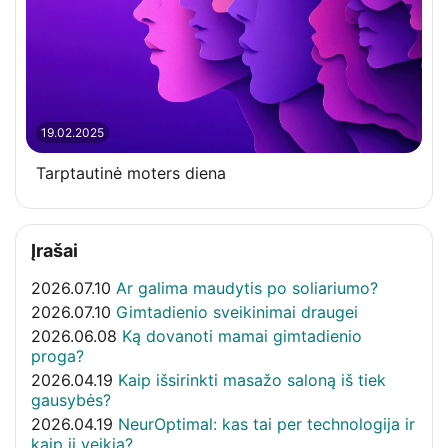
19.02.2025
Tarptautinė moters diena
Įrašai
2026.07.10
Ar galima maudytis po soliariumo?
2026.07.10
Gimtadienio sveikinimai draugei
2026.06.08
Ką dovanoti mamai gimtadienio
proga?
2026.04.19
Kaip išsirinkti masažo saloną iš tiek
gausybės?
2026.04.19
NeurOptimal: kas tai per technologija ir
kaip ji veikia?