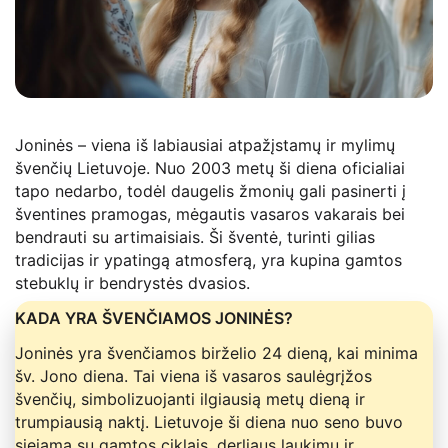
Joninės – viena iš labiausiai atpažįstamų ir mylimų
švenčių Lietuvoje. Nuo 2003 metų ši diena oficialiai
tapo nedarbo, todėl daugelis žmonių gali pasinerti į
šventines pramogas, mėgautis vasaros vakarais bei
bendrauti su artimaisiais. Ši šventė, turinti gilias
tradicijas ir ypatingą atmosferą, yra kupina gamtos
stebuklų ir bendrystės dvasios.
KADA YRA ŠVENČIAMOS JONINĖS?
Joninės yra švenčiamos birželio 24 dieną, kai minima
šv. Jono diena. Tai viena iš vasaros saulėgrįžos
švenčių, simbolizuojanti ilgiausią metų dieną ir
trumpiausią naktį. Lietuvoje ši diena nuo seno buvo
siejama su gamtos ciklais, derliaus laukimu ir