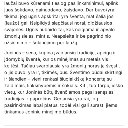
laužai buvo kūrenami tiesiog pasilinksminimui, aplink
juos šokdavo, dainuodavo, žaisdavo. Dar buvo/yra
tikima, jog ugnis apskritai yra šventa, mat šalia jos
(laužo) gali išsipildyti slapčiausi norai, didžiausios
svajonės. Ugnis nubaido tai, kas neigiama ir apvalo
žmonių sielas, mintis. Neapsieita ir be pagrindinio
užsiėmimo – šokinėjimo per laužą.
Joninės – sena, kupina įvairiausių tradicijų, apeigų ir
įdomybių šventė, kurios minėjimas su metais vis
keitėsi. Tačiau svarbiausia yra žmonių noras ją švęsti,
o jis buvo, yra ir, tikimės, bus. Šventimo būdai skirtingi
ir šiandien – vieni renkasi šiuolaikišką koncertą su
žaidimais, linksmybėmis ir šokiais. Kiti, tuo tarpu, ieško
vietų, kur Joninės būtų švenčiamos pagal senąsias
tradicijas ir papročius. Geriausia yra tai, jog
pasirinkimas labai platus, todėl visi gali surasti jiems
tinkamus Joninių minėjimo būdus.