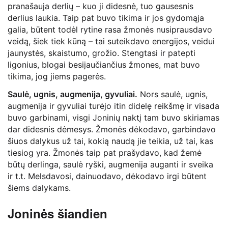
pranašauja derlių – kuo ji didesnė, tuo gausesnis
derlius laukia. Taip pat buvo tikima ir jos gydomąja
galia, būtent todėl rytine rasa žmonės nusiprausdavo
veidą, šiek tiek kūną – tai suteikdavo energijos, veidui
jaunystės, skaistumo, grožio. Stengtasi ir patepti
ligonius, blogai besijaučiančius žmones, mat buvo
tikima, jog jiems pagerės.
Saulė, ugnis, augmenija, gyvuliai.
Nors saulė, ugnis,
augmenija ir gyvuliai turėjo itin didelę reikšmę ir visada
buvo garbinami, visgi Joninių naktį tam buvo skiriamas
dar didesnis dėmesys. Žmonės dėkodavo, garbindavo
šiuos dalykus už tai, kokią naudą jie teikia, už tai, kas
tiesiog yra. Žmonės taip pat prašydavo, kad žemė
būtų derlinga, saulė ryški, augmenija auganti ir sveika
ir t.t. Melsdavosi, dainuodavo, dėkodavo irgi būtent
šiems dalykams.
Joninės šiandien