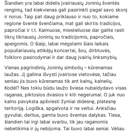
Šiandien yra labai didelis įvairiausių Joninių šventės
renginių, tad kiekvienas gali pasirinkti pagal savo skonį
ir norus. Taip pat daug priklauso ir nuo to, kokiame
regione šventė švenčiama, mat gali skirtis tradicijos,
papročiai ir t.t. Kaimuose, miesteliuose dar galite rasti
tikrų tikriausių Joninių su tradicijomis, papročiais,
apeigomis. O šiaip, labai mėgstami šiais laikais
populiariausių atlikėjų koncertai, šou, dirbtuvės,
folkloro pasirodymai ir dar daug įvairių linksmybių.
Vienas pagrindinių Joninių simbolių – kūrenamas
laužas. Jį galima išvysti įvairiose vietovėse, tačiau
seniau jis buvo kūrenamas tik ant kalnų, kalnelių.
Kodėl? Nes tokiu būdu laužo šviesa nubaidydavo visas
raganas, piktosios dvasios ir kiti negerumai. O juk nuo
kalno pavyksta apšviesti žymiai didesnę, platesnę
teritoriją. Logiška, apgalvota ir ne veltui. Anksčiau
gyvuliai, derlius, gamta buvo šventas dalykas. Tiesa,
šiandien tai irgi labai svarbu, tik jau raganomis
nebetikima ir jų nebijoma. Tai buvo labai seniai. Vėliau