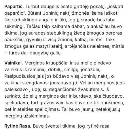
Papartis.
Turbūt daugelis esate girdėję posakį: „ieškoti
paparčio“. Būtent Joninių naktį žmonės išeina ieškoti
šio stebuklingo augalo ir tiki, jog jį suradę bus labai
sėkmingi. Tačiau taip kalbama dabar, o anksčiau buvo
tikima, jog suradęs stebuklingą žiedą žmogus perpras
paukščių, gyvulių ir visų žmonių kalbą, mintis. Toks
žmogus galės matyti ateitį, artėjančias nelaimes, mirtis
ir turės dar daugybę galių.
Vainikai.
Merginos kruopščiai ir su meile pindavo
vainikus iš ramunių, dobilų, smilgų, jonažolių.
Pasipuošusios jais jos būdavo visą Joninių naktį, o
vaikinai stengdavosi juos pavogti. Vėliau merginos juos
paleisdavo į upę, su degančiomis žvakutėmis. Iš
surinktų žolelių merginos dar ir burdavo, skaičiuodavo,
spėliodavo, tad gražus vainikas buvo ne tik puošmena,
bet ir ateities spėliojimas. Tai buvo jaunų, netekėjusių
merginų užsiėmimas.
Rytinė Rasa.
Buvo šventai tikima, jog rytinė rasa