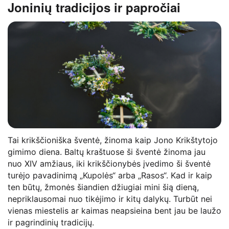
Joninių tradicijos ir papročiai
Tai krikščioniška šventė, žinoma kaip Jono Krikštytojo
gimimo diena. Baltų kraštuose ši šventė žinoma jau
nuo XIV amžiaus, iki krikščionybės įvedimo ši šventė
turėjo pavadinimą „Kupolės“ arba „Rasos“. Kad ir kaip
ten būtų, žmonės šiandien džiugiai mini šią dieną,
nepriklausomai nuo tikėjimo ir kitų dalykų. Turbūt nei
vienas miestelis ar kaimas neapsieina bent jau be laužo
ir pagrindinių tradicijų.