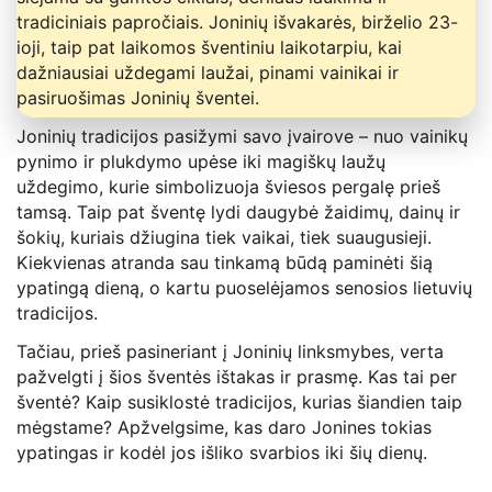
tradiciniais papročiais. Joninių išvakarės, birželio 23-
ioji, taip pat laikomos šventiniu laikotarpiu, kai
dažniausiai uždegami laužai, pinami vainikai ir
pasiruošimas Joninių šventei.
Joninių tradicijos pasižymi savo įvairove – nuo vainikų
pynimo ir plukdymo upėse iki magiškų laužų
uždegimo, kurie simbolizuoja šviesos pergalę prieš
tamsą. Taip pat šventę lydi daugybė žaidimų, dainų ir
šokių, kuriais džiugina tiek vaikai, tiek suaugusieji.
Kiekvienas atranda sau tinkamą būdą paminėti šią
ypatingą dieną, o kartu puoselėjamos senosios lietuvių
tradicijos.
Tačiau, prieš pasineriant į Joninių linksmybes, verta
pažvelgti į šios šventės ištakas ir prasmę. Kas tai per
šventė? Kaip susiklostė tradicijos, kurias šiandien taip
mėgstame? Apžvelgsime, kas daro Jonines tokias
ypatingas ir kodėl jos išliko svarbios iki šių dienų.