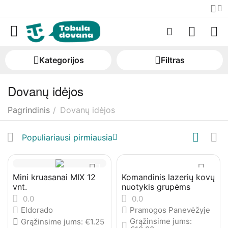
Kategorijos
Filtras
Dovanų idėjos
Pagrindinis
/
Dovanų idėjos
Populiariausi pirmiausia
Mini kruasanai MIX 12
Komandinis lazerių kovų
vnt.
nuotykis grupėms
0.0
0.0
Eldorado
Pramogos Panevėžyje
Grąžinsime jums:
Grąžinsime jums:
€
1.25