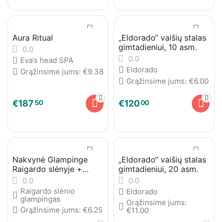
Aura Ritual
„Eldorado“ vaišių stalas
gimtadieniui, 10 asm.
0.0
0.0
Eva’s head SPA
Eldorado
Grąžinsime jums:
€
9.38
Grąžinsime jums:
€
6.00
€
187
€
120
50
00
Nakvynė Glampinge
„Eldorado“ vaišių stalas
Raigardo slėnyje +
gimtadieniui, 20 asm.
plaukimas irklentėmis
0.0
0.0
Nemunu per
Raigardo slėnio
Eldorado
Druskininkus
glampingas
Grąžinsime jums:
Grąžinsime jums:
€
6.25
€
11.00