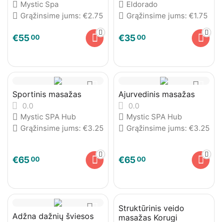
Mystic Spa
Eldorado
Grąžinsime jums:
€
2.75
Grąžinsime jums:
€
1.75
€
55
€
35
00
00
Sportinis masažas
Ajurvedinis masažas
0.0
0.0
Mystic SPA Hub
Mystic SPA Hub
Grąžinsime jums:
€
3.25
Grąžinsime jums:
€
3.25
€
65
€
65
00
00
Struktūrinis veido
Adžna dažnių šviesos
masažas Korugi