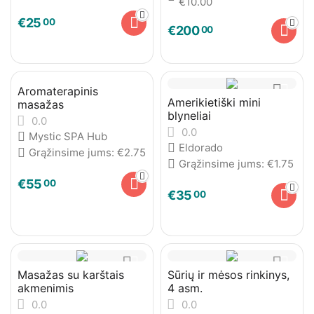
€
10.00
€
25
00
€
200
00
Aromaterapinis
Amerikietiški mini
masažas
blyneliai
0.0
0.0
Mystic SPA Hub
Eldorado
Grąžinsime jums:
€
2.75
Grąžinsime jums:
€
1.75
€
55
00
€
35
00
Masažas su karštais
Sūrių ir mėsos rinkinys,
akmenimis
4 asm.
0.0
0.0