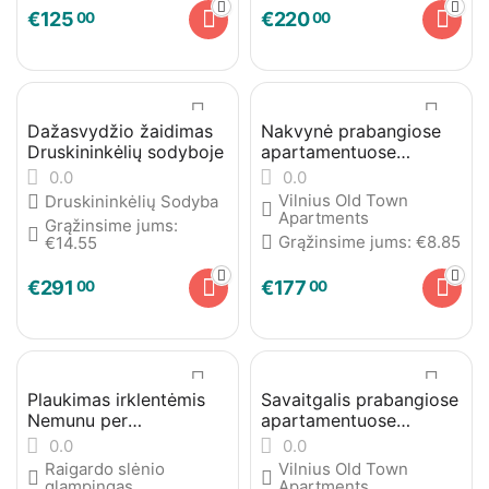
€
125
€
220
00
00
Dažasvydžio žaidimas
Nakvynė prabangiose
Druskininkėlių sodyboje
apartamentuose
Vilniaus senamiestyje
0.0
0.0
Vilnius Old Town
Druskininkėlių Sodyba
Apartments
Grąžinsime jums:
Grąžinsime jums:
€
8.85
€
14.55
€
291
€
177
00
00
Plaukimas irklentėmis
Savaitgalis prabangiose
Nemunu per
apartamentuose
Druskininkus
Vilniaus senamiestyje
0.0
0.0
Raigardo slėnio
Vilnius Old Town
glampingas
Apartments