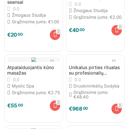
seansai
0.0
0.0
Žmogaus Studija
Žmogaus Studija
Grąžinsime jums:
€
2.00
Grąžinsime jums:
€
1.00
€
40
00
€
20
00
Atpalaiduojantis kūno
Unikalus pirties ritualas
masažas
su profesionalių
pirtininkų programa
0.0
0.0
Mystic Spa
Druskininkėlių Sodyba
Grąžinsime jums:
Grąžinsime jums:
€
2.75
€
48.40
€
55
00
€
968
00