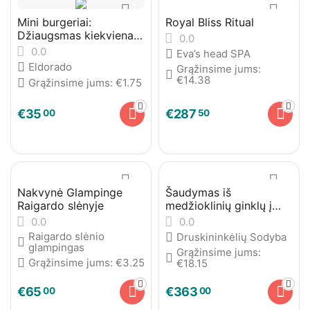
Mini burgeriai:
Royal Bliss Ritual
Džiaugsmas kiekvienam
0.0
kąsneliui
0.0
Eva’s head SPA
Eldorado
Grąžinsime jums:
€
14.38
Grąžinsime jums:
€
1.75
€
35
€
287
00
50
Nakvynė Glampinge
Šaudymas iš
Raigardo slėnyje
medžioklinių ginklų į
skriejančias lėkštutes
0.0
0.0
Raigardo slėnio
Druskininkėlių Sodyba
glampingas
Grąžinsime jums:
Grąžinsime jums:
€
3.25
€
18.15
€
65
€
363
00
00