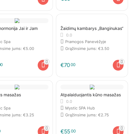
 hormonija Jai ir Jam
Žaidimų kambarys „Banginukas“
0.0
ic Spa
Pramogos Panevėžyje
insime jums:
€
5.00
Grąžinsime jums:
€
3.50
€
70
00
00
is masažas
Atpalaiduojantis kūno masažas
0.0
ic Spa
Mystic SPA Hub
insime jums:
€
3.25
Grąžinsime jums:
€
2.75
€
55
0
00