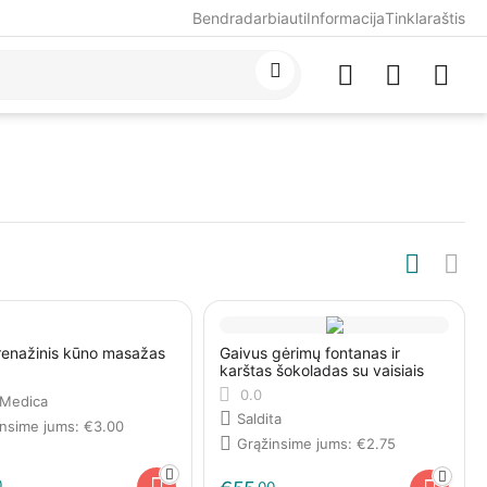
Bendradarbiauti
Informacija
Tinklaraštis
renažinis kūno masažas
Gaivus gėrimų fontanas ir
karštas šokoladas su vaisiais
0.0
aMedica
Saldita
insime jums:
€
3.00
Grąžinsime jums:
€
2.75
0
00