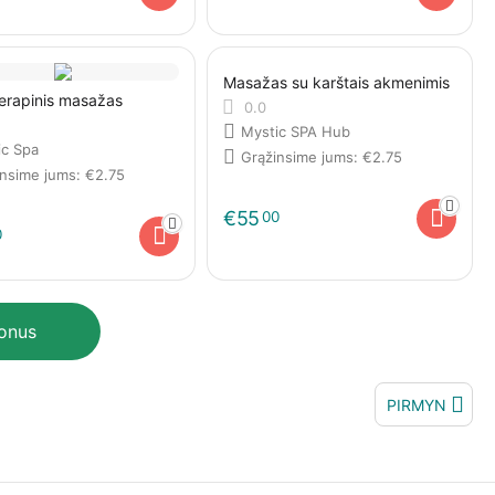
Masažas su karštais akmenimis
erapinis masažas
0.0
Mystic SPA Hub
ic Spa
Grąžinsime jums:
€
2.75
insime jums:
€
2.75
€
55
00
0
ponus
PIRMYN