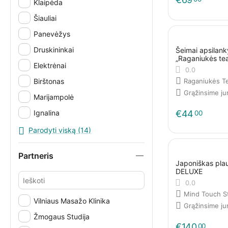
Klaipėda
Šiauliai
Panevėžys
Druskininkai
Šeimai apsilan
„Raganiukės tea
Elektrėnai
0.0
Birštonas
Raganiukės T
Grąžinsime j
Marijampolė
Ignalina
€
44
00
Šilutė
Parodyti viską (14)
Visi miestai
Partneris
El. parduotuvė
Japoniškas pla
DELUXE
Iš namų
0.0
Mind Touch S
Vilniaus Masažo Klinika
Grąžinsime j
Žmogaus Studija
€
140
00