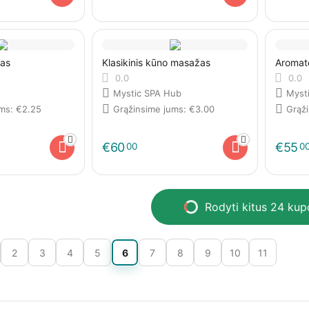
as
Klasikinis kūno masažas
Aromat
0.0
0.0
Mystic SPA Hub
Myst
ums:
€
2.25
Grąžinsime jums:
€
3.00
Grąž
€
60
€
55
00
0
Rodyti kitus 24 ku
2
3
4
5
6
7
8
9
10
11