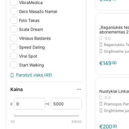
VibraMedica
Gero Masažo Namai
Foto Takas
„Raganiukės tea
Scala Dream
abonementas 2
Vilniaus Baidarės
0.0
Raganiukės T
Speed Dating
Grąžinsime j
Viral Spot
€
149
00
Start Walking
Molainių Žirgynas
Parodyti viską (49)
MV Comics
Kaina
Nuotykiai Lin
Šokoladinė
0.0
Rūta Reiki Mercar
–
€
€
Pramogos Pan
Lotos Masažai Kūnui ir Sielai
Grąžinsime j
JetRent
€
0
€
5000
€
200
00
Sachara Soliariumai