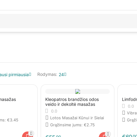
Rodymas:
ausi pirmiausia
24
 masažas
Kleopatros brandžios odos
Limfod
veido ir dekoltė masažas
0.0
0.0
Vibr
Lotos Masažai Kūnui ir Sielai
ums:
€
3.45
Grąž
Grąžinsime jums:
€
2.75
€
60
0
00