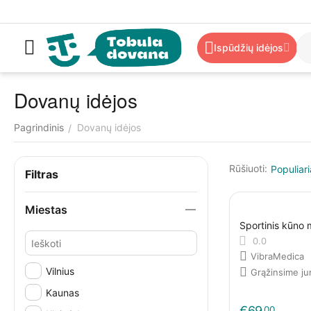
Ispūdžių idėjos
Dovanų idėjos
Pagrindinis
Dovanų idėjos
/
Rūšiuoti:
Populiari
Filtras
Miestas
Sportinis kūno
0.0
VibraMedica
Vilnius
Grąžinsime j
Kaunas
€
69
00