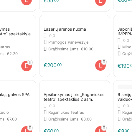
€
55
kymas
Lazerių arenos nuoma
Japoniš
tro“ spektaklyje
IMPERI
0.0
0.0
Pramogos Panevėžyje
eatras
Mind
Grąžinsime jums:
€
10.00
ums:
€
2.20
Grąž
€
200
00
€
190
ukų, galvos SPA
Apsilankymas į tris „Raganiukės
6 serij
teatro“ spektaklius 2 asm.
vaiduok
0.0
0.0
tudio
Raganiukės Teatras
Raga
ums:
€
7.00
Grąžinsime jums:
€
3.00
Grąž
€
60
€
8
00
00