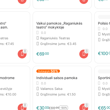
tro“
Vaikui pamokos „Raganiukės
Poilsio
 asm.
teatro“ mokykloje
0.0
0.0
Myst
eatras
Raganiukės Teatras
Grąž
ums:
€
7.45
Grąžinsime jums:
€
3.45
€
100
€
69
00
50%
Sutaupyk
ksmodrome
Individuali salsos pamoka
Sportin
0.0
0.0
evėžyje
Vailamos Salsa
Myst
ums:
€
10.00
Grąžinsime jums:
€
1.50
Grąž
€
30
€
65
00
0
€
60
00
-50%