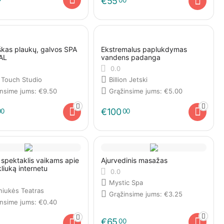
€
55
kas plaukų, galvos SPA
Ekstremalus paplukdymas
AL
vandens padanga
0.0
 Touch Studio
Billion Jetski
insime jums:
€
9.50
Grąžinsime jums:
€
5.00
€
100
00
00
ų spektaklis vaikams apie
Ajurvedinis masažas
liuką internetu
0.0
Mystic Spa
niukės Teatras
Grąžinsime jums:
€
3.25
insime jums:
€
0.40
€
65
00