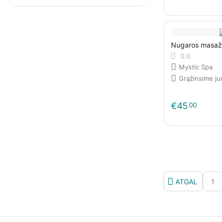
Raudonbarzdžio Laivų Flotilė
Eldorado Restobaras
Eye2Eye
Nugaros masaž
0.0
Gyvi Žaislai
Mystic Spa
Antonio
Grąžinsime j
Pramoginių Laivų Nuoma
Fantazijos.lt
€
45
00
Raganiukės Teatras
HookahShop
El Tango Club
Vailamos Salsa
Billion Jetski
ATGAL
1
Senas Motociklas
Mystic Spa