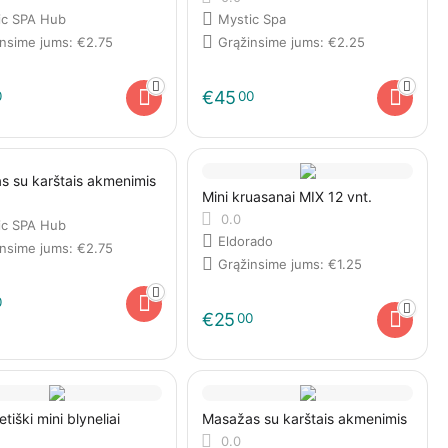
ic SPA Hub
Mystic Spa
insime jums:
€
2.75
Grąžinsime jums:
€
2.25
€
45
0
00
s su karštais akmenimis
Mini kruasanai MIX 12 vnt.
0.0
ic SPA Hub
Eldorado
insime jums:
€
2.75
Grąžinsime jums:
€
1.25
0
€
25
00
tiški mini blyneliai
Masažas su karštais akmenimis
0.0