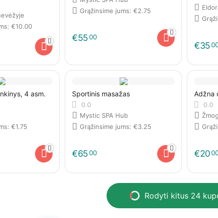
Eldo
Grąžinsime jums:
€
2.75
evėžyje
Grąž
ums:
€
10.00
€
55
00
€
35
0
inkinys, 4 asm.
Sportinis masažas
Adžna d
0.0
0.0
Mystic SPA Hub
Žmog
ums:
€
1.75
Grąžinsime jums:
€
3.25
Grąž
€
65
€
20
00
0
Rodyti kitus 24 ku