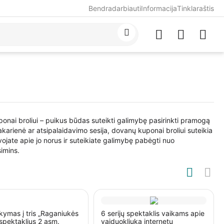
Bendradarbiauti
Informacija
Tinklaraštis
uponai broliui – puikus būdas suteikti galimybę pasirinkti pramogą
vakarienė ar atsipalaidavimo sesija, dovanų kuponai broliui suteikia
vojate apie jo norus ir suteikiate galimybę pabėgti nuo
simins.
kymas į tris „Raganiukės
6 serijų spektaklis vaikams apie
 spektaklius 2 asm.
vaiduokliuką internetu