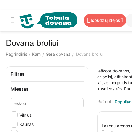
Ispūdžių idėjos
Dovana broliui
Pagrindinis
Kam
Gera dovana
Dovana broliui
/
/
/
Ieškote dovanos, k
Filtras
ar poilsį, atitink
laisvę mėgautis tu
Miestas
kasdienybės. Padova
Rūšiuoti:
Populiari
Vilnius
Kaunas
Lazerių areno