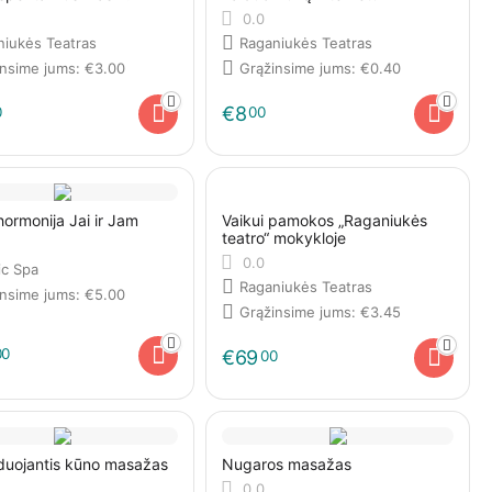
0.0
niukės Teatras
Raganiukės Teatras
insime jums:
€
3.00
Grąžinsime jums:
€
0.40
€
8
0
00
 hormonija Jai ir Jam
Vaikui pamokos „Raganiukės
teatro“ mokykloje
0.0
ic Spa
Raganiukės Teatras
insime jums:
€
5.00
Grąžinsime jums:
€
3.45
00
€
69
00
duojantis kūno masažas
Nugaros masažas
0.0