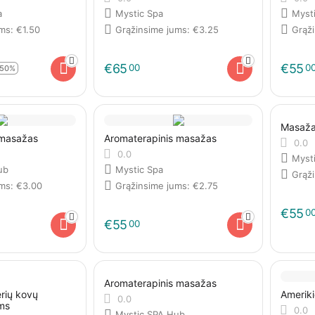
a
Mystic Spa
Myst
ums:
€
1.50
Grąžinsime jums:
€
3.25
Grąž
€
65
€
55
00
0
-50%
Masaža
 masažas
Aromaterapinis masažas
0.0
0.0
Myst
ub
Mystic Spa
Grąž
ums:
€
3.00
Grąžinsime jums:
€
2.75
€
55
0
€
55
00
Aromaterapinis masažas
rių kovų
Amerikie
0.0
ms
0.0
Mystic SPA Hub