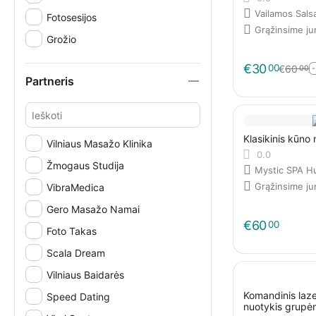
Vailamos Sals
Fotosesijos
Grąžinsime j
Grožio
€
30
00
€
60
00
Partneris
Klasikinis kūno
Vilniaus Masažo Klinika
0.0
Žmogaus Studija
Mystic SPA H
Grąžinsime j
VibraMedica
Gero Masažo Namai
€
60
00
Foto Takas
Scala Dream
Vilniaus Baidarės
Komandinis laze
Speed Dating
nuotykis grupė