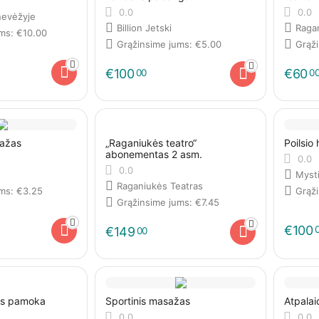
0.0
0.0
evėžyje
Billion Jetski
Raga
ums:
€
10.00
Grąžinsime jums:
€
5.00
Grąž
€
100
€
60
00
0
sažas
„Raganiukės teatro“
Poilsio
abonementas 2 asm.
0.0
0.0
Myst
Raganiukės Teatras
ums:
€
3.25
Grąž
Grąžinsime jums:
€
7.45
€
100
€
149
00
sos pamoka
Sportinis masažas
Atpalai
0.0
0.0