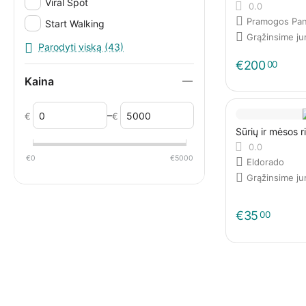
Viral Spot
0.0
Pramogos Pan
Start Walking
Grąžinsime j
Molainių Žirgynas
Parodyti viską (43)
€
200
00
MV Comics
Kaina
Šokoladinė
Lotos Masažai Kūnui ir Sielai
–
€
€
JetRent
Sūrių ir mėsos r
0.0
Raudonbarzdžio Laivų Flotilė
€
0
€
5000
Eldorado
Eldorado Restobaras
Grąžinsime j
Eye2Eye
Gyvi Žaislai
€
35
00
Pramoginių Laivų Nuoma
Fantazijos.lt
Raganiukės Teatras
HookahShop