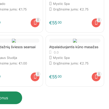
rado
Mystic Spa
insime jums:
€
1.75
Grąžinsime jums:
€
2.75
€
55
0
00
ažnių šviesos seansai
Atpalaiduojantis kūno masažas
0.0
aus Studija
Mystic Spa
insime jums:
€
1.00
Grąžinsime jums:
€
2.75
€
55
0
00
ponus