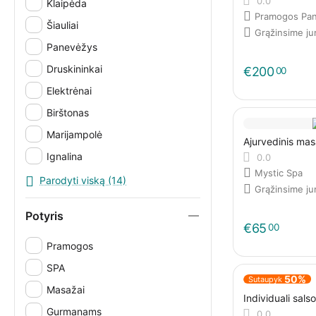
0.0
Klaipėda
Pramogos Pan
Šiauliai
Grąžinsime j
Panevėžys
Druskininkai
€
200
00
Elektrėnai
Birštonas
Marijampolė
Ajurvedinis ma
Ignalina
0.0
Mystic Spa
Šilutė
Parodyti viską (14)
Grąžinsime j
Visi miestai
Potyris
El. parduotuvė
€
65
00
Iš namų
Pramogos
SPA
50%
Sutaupyk
Masažai
Individuali sal
Gurmanams
0.0