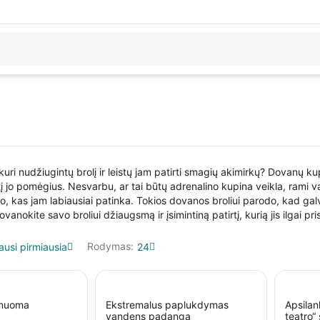
uri nudžiugintų brolį ir leistų jam patirti smagių akimirkų? Dovanų k
antį jo pomėgius. Nesvarbu, ar tai būtų adrenalino kupina veikla, rami 
o, kas jam labiausiai patinka. Tokios dovanos broliui parodo, kad gal
nokite savo broliui džiaugsmą ir įsimintiną patirtį, kurią jis ilgai pri
Rodymas:
ausi pirmiausia
24
s nuoma
Ekstremalus paplukdymas
Apsilan
vandens padanga
teatro“