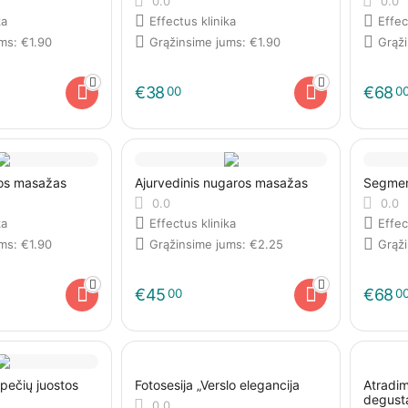
0.0
0.0
ka
Effectus klinika
Effec
ums:
€
1.90
Grąžinsime jums:
€
1.90
Grąž
€
38
€
68
00
0
ros masažas
Ajurvedinis nugaros masažas
Segmen
0.0
0.0
ka
Effectus klinika
Effec
ums:
€
1.90
Grąžinsime jums:
€
2.25
Grąž
€
45
€
68
00
0
 pečių juostos
Fotosesija „Verslo elegancija
Atradi
degusta
0.0