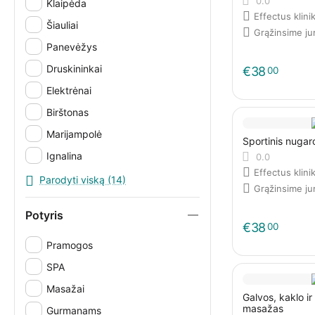
0.0
Klaipėda
Effectus klini
Šiauliai
Grąžinsime j
Panevėžys
Druskininkai
€
38
00
Elektrėnai
Birštonas
Marijampolė
Sportinis nuga
Ignalina
0.0
Effectus klini
Šilutė
Parodyti viską (14)
Grąžinsime j
Visi miestai
Potyris
El. parduotuvė
€
38
00
Iš namų
Pramogos
SPA
Masažai
Galvos, kaklo ir
masažas
Gurmanams