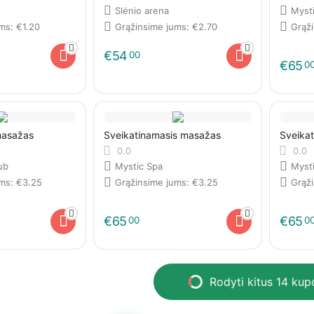
Slėnio arena
Myst
ums:
€
1.20
Grąžinsime jums:
€
2.70
Grąž
€
54
00
€
65
0
 masažas
Sveikatinamasis masažas
Sveika
0.0
0.0
ub
Mystic Spa
Myst
ums:
€
3.25
Grąžinsime jums:
€
3.25
Grąž
€
65
€
65
00
0
Rodyti kitus 14 ku