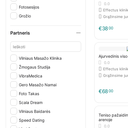
0.0
Fotosesijos
Effectus klini
Grožio
Grąžinsime j
€
38
00
Partneris
Ajurvedinis vis
Vilniaus Masažo Klinika
0.0
Žmogaus Studija
Effectus klini
Grąžinsime j
VibraMedica
Gero Masažo Namai
€
68
00
Foto Takas
Scala Dream
Vilniaus Baidarės
Teniso pažaidim
arenoje
Speed Dating
0.0