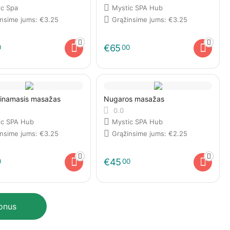
ic Spa
Mystic SPA Hub
insime jums:
€
3.25
Grąžinsime jums:
€
3.25
€
65
0
00
tinamasis masažas
Nugaros masažas
0.0
ic SPA Hub
Mystic SPA Hub
insime jums:
€
3.25
Grąžinsime jums:
€
2.25
€
45
0
00
ponus