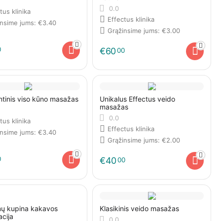
0.0
tus klinika
Effectus klinika
insime jums:
€
3.40
Grąžinsime jums:
€
3.00
0
€
60
00
tinis viso kūno masažas
Unikalus Effectus veido
masažas
0.0
tus klinika
Effectus klinika
insime jums:
€
3.40
Grąžinsime jums:
€
2.00
0
€
40
00
mų kupina kakavos
Klasikinis veido masažas
cija
0.0